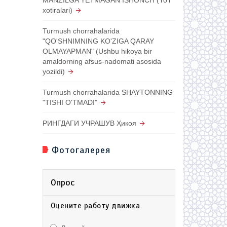
xotiralari)
Turmush chorrahalarida
"QO'SHNIMNING KO'ZIGA QARAY
OLMAYAPMAN" (Ushbu hikoya bir
amaldorning afsus-nadomati asosida
yozildi)
Turmush chorrahalarida SHAYTONNING
"TISHI O'TMADI"
РИНГДАГИ УЧРАШУВ Ҳикоя
Фотогалерея
Опрос
Оцените работу движка