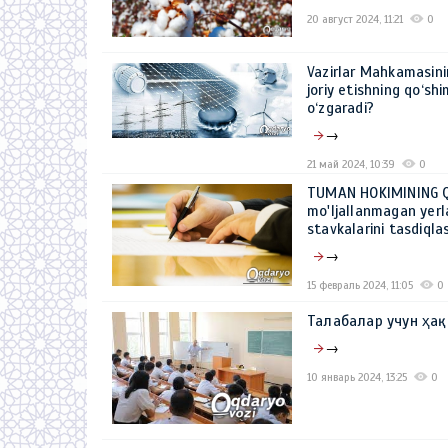
20 август 2024, 11:21
0
Vazirlar Mahkamasini
joriy etishning qo‘sh
o‘zgaradi?
→
21 май 2024, 10:39
0
TUMAN HOKIMINING QAR
mo'ljallanmagan yerla
stavkalarini tasdiqlas
→
15 февраль 2024, 11:05
0
Талабалар учун ҳа
→
10 январь 2024, 13:25
0