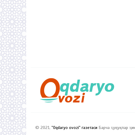
© 2021,
"Oqdaryo ovozi" газетаси
Барча ҳуқуқлар ҳи