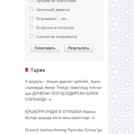
Лучший из новостных
Неплохой движок
Устраивает ... но ...
Встречал и получше
Совсем не понравился
Тарих
9 апрель - йирик давлат арбоби, буюк
саркарда Амир Темур таваллуд топган
кун ДУНЁНИ ЛОЛ ҚОЛДИРГАН БУЮК
САРКАРДА
ҚЎШҚЎРҒОНДАГИ ОТИШМА Намоз
Ботир ҳақида янги маълумотлар
Guruch tashuvchining Hyundai Groupʼga