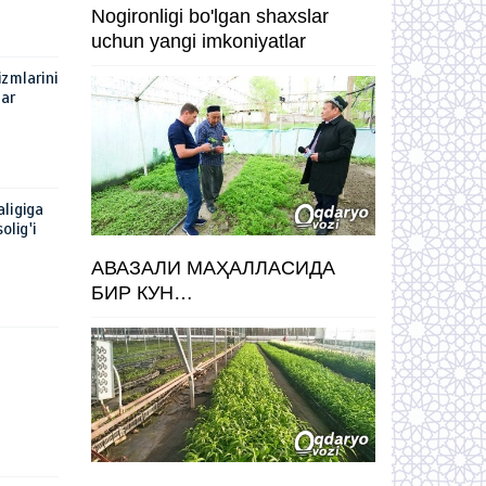
Nogironligi bo'lgan shaxslar
uchun yangi imkoniyatlar
zmlarini
lar
ligiga
olig'i
АВАЗАЛИ МАҲАЛЛАСИДА
БИР КУН…