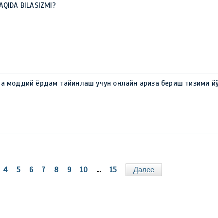
AQIDA BILASIZMI?
ва моддий ёрдам тайинлаш учун онлайн ариза бериш тизими й
4
5
6
7
8
9
10
...
15
Далее