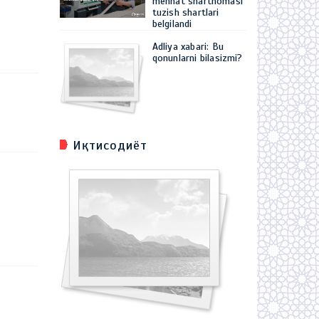
mehnat shartnomasi
tuzish shartlari
belgilandi
Adliya xabari: Bu
qonunlarni bilasizmi?
Иқтисодиёт