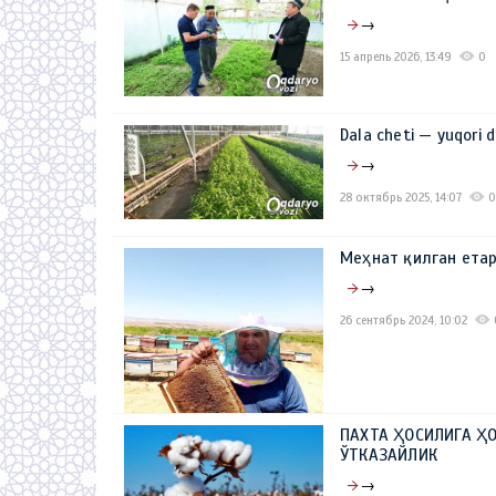
→
15 апрель 2026, 13:49
0
Dala cheti — yuqori
→
28 октябрь 2025, 14:07
0
Меҳнат қилган ет
→
26 сентябрь 2024, 10:02
ПАХТА ҲОСИЛИГА Ҳ
ЎТКАЗАЙЛИК
→