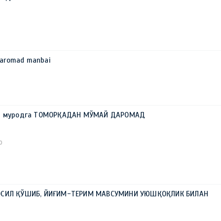
 daromad manbai
ар муродга ТОМОРҚАДАН МЎМАЙ ДАРОМАД
0
ОСИЛ ҚЎШИБ, ЙИҒИМ-ТЕРИМ МАВСУМИНИ УЮШҚОҚЛИК БИЛАН