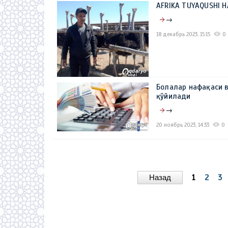
AFRIKA TUYAQUSHI H
→
18 декабрь 2023, 15:15
0
Болалар нафақаси 
қўйилади
→
20 ноябрь 2023, 14:33
0
Назад
1
2
3