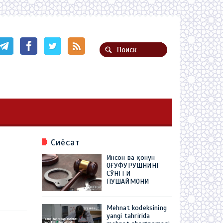
Сиёсат
Инсон ва қонун
ОҒУФУРУШНИНГ
СЎНГГИ
ПУШАЙМОНИ
Mehnat kodeksining
yangi tahririda