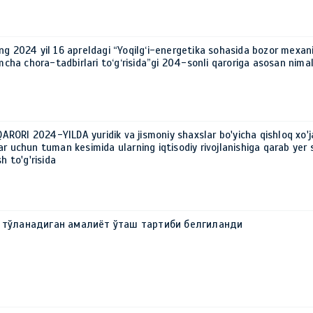
ng 2024 yil 16 apreldagi “Yoqilg‘i-energetika sohasida bozor mexani
imcha chora-tadbirlari to‘g‘risida”gi 204-sonli qaroriga asosan nima
ORI 2024-YILDA yuridik va jismoniy shaxslar bo'yicha qishloq xo'ja
r uchun tuman kesimida ularning iqtisodiy rivojlanishiga qarab yer s
h to'g'risida
қ тўланадиган амалиёт ўташ тартиби белгиланди