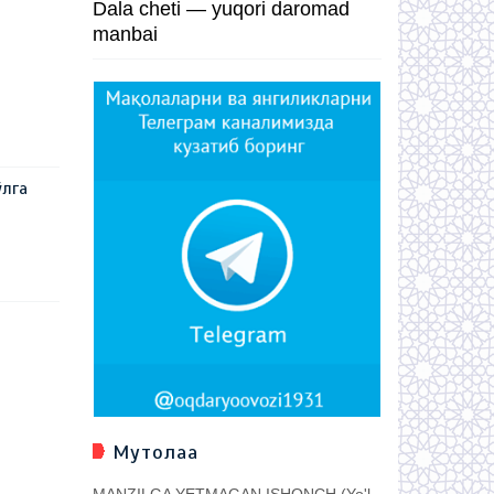
Dala cheti — yuqori daromad
manbai
ўлга
Мутолаа
MANZILGA YETMAGAN ISHONCH (Yo'l