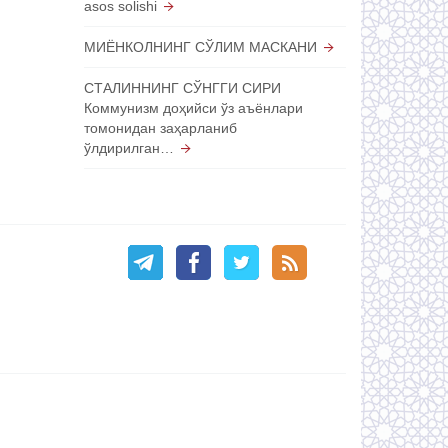
asos solishi
МИЁНКОЛНИНГ СЎЛИМ МАСКАНИ
СТАЛИННИНГ СЎНГГИ СИРИ
Коммунизм доҳийси ўз аъёнлари
томонидан заҳарланиб
ўлдирилган…