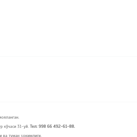
мояланган.
 кўчаси 31-уй.
Тел: 998 66 492-61-88.
и ва туман ҳокимлиги.