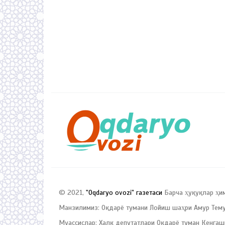
© 2021,
"Oqdaryo ovozi" газетаси
Барча ҳуқуқлар ҳи
Манзилимиз: Оқдарё тумани Лойиш шаҳри Амур Темур
Муассислар: Халқ депутатлари Оқдарё туман Кенгаш