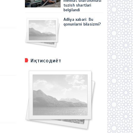
mehnat shartnomasi
tuzish shartlari
belgilandi
Adliya xabari: Bu
qonunlarni bilasizmi?
Иқтисодиёт