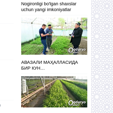
Nogironligi bo'lgan shaxslar
uchun yangi imkoniyatlar
АВАЗАЛИ МАҲАЛЛАСИДА
БИР КУН…
и