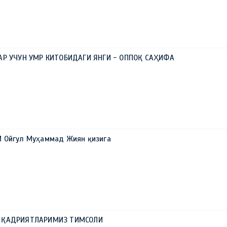
АР УЧУН УМР КИТОБИДАГИ ЯНГИ - ОППОҚ САҲИФА
 Ойгул Муҳаммад Жиян қизига
А ҚАДРИЯТЛАРИМИЗ ТИМСОЛИ