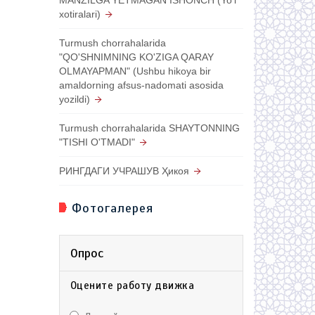
xotiralari)
Turmush chorrahalarida
"QO'SHNIMNING KO'ZIGA QARAY
OLMAYAPMAN" (Ushbu hikoya bir
amaldorning afsus-nadomati asosida
yozildi)
Turmush chorrahalarida SHAYTONNING
"TISHI O'TMADI"
РИНГДАГИ УЧРАШУВ Ҳикоя
Фотогалерея
Опрос
Оцените работу движка