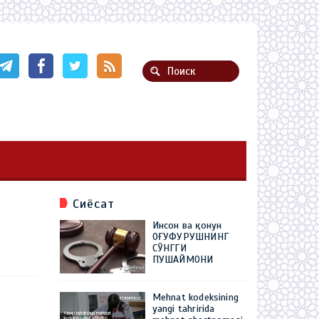
Сиёсат
Инсон ва қонун
ОҒУФУРУШНИНГ
СЎНГГИ
ПУШАЙМОНИ
Mehnat kodeksining
yangi tahririda