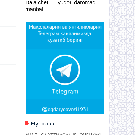
Dala cheti — yuqori daromad
manbai
Мутолаа
MANZILGA YETMAGAN ISHONCH (Yo'l