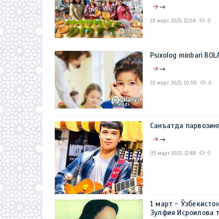
→
19 март 2025, 12:04
0
Psixolog minbari BO
→
19 март 2025, 10:06
0
Санъатда парвозин
→
03 март 2025, 12:48
0
1 март - Ўзбекисто
Зулфия Исроилова т