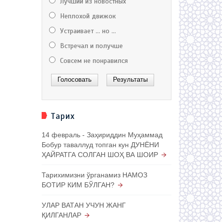
Лучший из новостных
Неплохой движок
Устраивает ... но ...
Встречал и получше
Совсем не понравился
Тарих
14 февраль - Заҳириддин Муҳаммад
Бобур таваллуд топган кун ДУНЁНИ
ҲАЙРАТГА СОЛГАН ШОҲ ВА ШОИР
Тарихимизни ўрганамиз НАМОЗ
БОТИР КИМ БЎЛГАН?
УЛАР ВАТАН УЧУН ЖАНГ
ҚИЛГАНЛАР