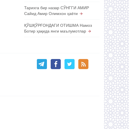
Тарихга бир назар СЎНГГИ АМИР
Сайид Амир Олимхон ҳаёти
ҚЎШҚЎРҒОНДАГИ ОТИШМА Намоз
Ботир ҳақида янги маълумотлар