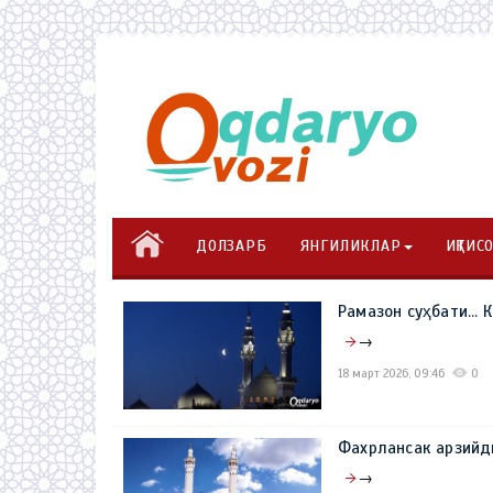
ДОЛЗАРБ
ЯНГИЛИКЛАР
ИҚТИС
Рамазон суҳбати..
→
18 март 2026, 09:46
0
Фахрлансак арзийд
→