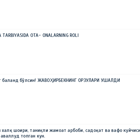
LA TARBIYASIDA OTA- ONALARNING ROLI
г баланд бўлсин! ЖАВОҲИРБЕКНИНГ ОРЗУЛАРИ УШАЛДИ
н халқ шоири, таниқли жамоат арбоби, садоқат ва вафо куйчис
аваллуд топган кун.