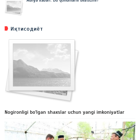
Adliya xabari: Bu qonunlarni bilasizmi?
Иқтисодиёт
Nogironligi bo'lgan shaxslar uchun yangi imkoniyatlar