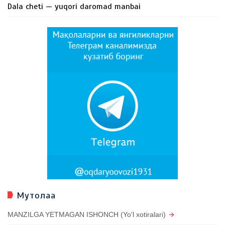
Dala cheti — yuqori daromad manbai
Мутолаа
MANZILGA YETMAGAN ISHONCH (Yo'l xotiralari)