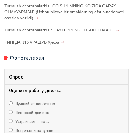
Turmush chorrahalarida "QO'SHNIMNING KO'ZIGA QARAY
OLMAYAPMAN" (Ushbu hikoya bir amaldorning afsus-nadomati
asosida yozildi)
Turmush chorrahalarida SHAYTONNING "TISHI O'TMADI"
РИНГДАГИ УЧРАШУВ Ҳикоя
Фотогалерея
Опрос
Оцените работу движка
Лучший из новостных
Неплохой движок
Устраивает ... но ...
Встречал и получше