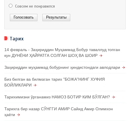
Совсем не понравился
Тарих
14 февраль - Заҳириддин Муҳаммад Бобур таваллуд топган
кун ДУНЁНИ ҲАЙРАТГА СОЛГАН ШОҲ ВА ШОИР
Заҳириддин муҳаммад бобурнинг ҳиндистондаги авлодлари
Биз билган ва билмаган тарих "БОЖА"НИНГ ХУФИЯ
БОЙЛИКЛАРИ
Тарихимизни ўрганамиз НАМОЗ БОТИР КИМ БЎЛГАН?
Тарихга бир назар СЎНГГИ АМИР Сайид Амир Олимхон
ҳаёти