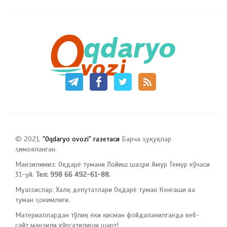
© 2021,
"Oqdaryo ovozi" газетаси
Барча ҳуқуқлар
ҳимояланган.
Манзилимиз: Оқдарё тумани Лойиш шаҳри Амур Темур кўчаси
31-уй.
Тел: 998 66 492-61-88.
Муассислар: Халқ депутатлари Оқдарё туман Кенгаши ва
туман ҳокимлиги.
Материаллардан тўлиқ ёки қисман фойдаланилганда веб-
сайт манзили кўрсатилиши шарт!