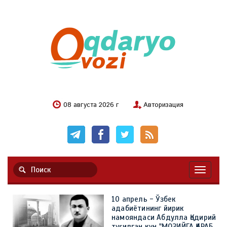
08 августа 2026 г
Авторизация
Навигац
10 апрель - Ўзбек
адабиётининг йирик
намояндаси Абдулла Қодирий
туғилган кун "МОЗИЙГА ҚАРАБ