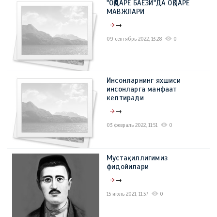
"OҚДАРЁ БАЁЗИ"ДА ОҚДАРЁ
09 март 2023, 11:41
0
МАВЖЛАРИ
→
09 сентябрь 2022, 13:28
0
Инсонларнинг яхшиси
инсонларга манфаат
келтиради
→
03 февраль 2022, 11:51
0
Мустақиллигимиз
фидойилари
→
15 июль 2021, 11:57
0