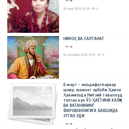
→
20 май 2024, 10:29
0
НИКОҲ ВА САЛТАНАТ
→
14 сентябрь 2023, 10:55
0
6 март - маърифатпарвар
шоир, жамоат арбоби Ҳамза
Ҳакимзода Ниёзий таваллуд
топган кун ЎЗ ҲАЁТИНИ ХАЛҚИ
ВА ВАТАНИНИНГ
ФАРОВОНЛИГИГА БАХШИДА
ЭТГАН ЭДИ
→