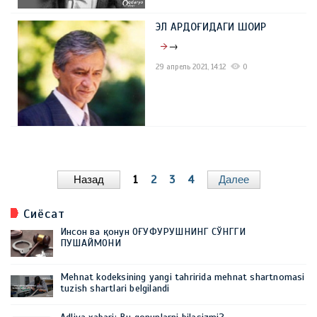
ЭЛ АРДОҒИДАГИ ШОИР
→
29 апрель 2021, 14:12
0
Назад
1
2
3
4
Далее
Сиёсат
Инсон ва қонун ОҒУФУРУШНИНГ СЎНГГИ
ПУШАЙМОНИ
Mehnat kodeksining yangi tahririda mehnat shartnomasi
tuzish shartlari belgilandi