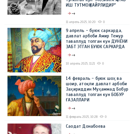
ИШ ТУТМОҚ ХАЙРЛИДИР"
→
11 апрель 2025, 10:20
0
9 апрель - буюк саркарда,
давлат арбоби Амир Темур
таваллуд топган кун ДУНЁНИ
ЗАБТ ЭТГАН БУЮК САРКАРДА
→
10 апрель 2025, 11:21
0
14 февраль - буюк шоҳ ва
шоир, атоқли давлат арбоби
Заҳириддин Муҳаммад Бобур
таваллуд топган кун БОБУР
ҒАЗАЛЛАРИ
→
11 февраль 2025, 10:28
0
Саодат Донабоева