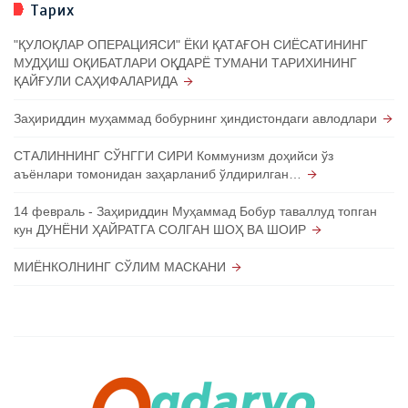
Тарих
"ҚУЛОҚЛАР ОПЕРАЦИЯСИ" ЁКИ ҚАТАҒОН СИЁСАТИНИНГ
МУДҲИШ ОҚИБАТЛАРИ ОҚДАРЁ ТУМАНИ ТАРИХИНИНГ
ҚАЙҒУЛИ САҲИФАЛАРИДА
Заҳириддин муҳаммад бобурнинг ҳиндистондаги авлодлари
СТАЛИННИНГ СЎНГГИ СИРИ Коммунизм доҳийси ўз
аъёнлари томонидан заҳарланиб ўлдирилган…
14 февраль - Заҳириддин Муҳаммад Бобур таваллуд топган
кун ДУНЁНИ ҲАЙРАТГА СОЛГАН ШОҲ ВА ШОИР
МИЁНКОЛНИНГ СЎЛИМ МАСКАНИ