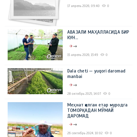
17 апрель 2026, 09:40
0
АВАЗАЛИ МАҲАЛЛАСИДА БИР
КУН…
→
15 апрель 2026, 13:49
0
Dala cheti — yuqori daromad
manbai
→
28 октябрь 2025, 14:07
0
Меҳнат қилган етар муродга
ТОМОРҚАДАН МЎМАЙ
ДАРОМАД
→
26 сентябрь 2024, 10:02
0