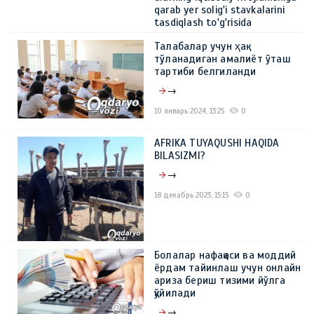
qarab yer solig'i stavkalarini
tasdiqlash to'g'risida
→
Талабалар учун ҳақ
тўланадиган амалиёт ўташ
15 февраль 2024, 11:05
0
тартиби белгиланди
→
10 январь 2024, 13:25
0
AFRIKA TUYAQUSHI HAQIDA
BILASIZMI?
→
18 декабрь 2023, 15:15
0
Болалар нафақаси ва моддий
ёрдам тайинлаш учун онлайн
ариза бериш тизими йўлга
қўйилади
→