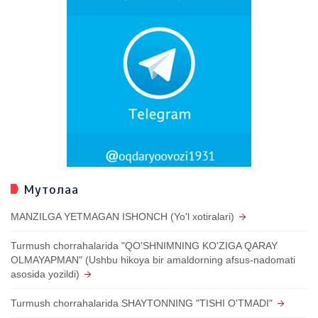
Мутолаа
MANZILGA YETMAGAN ISHONCH (Yo'l xotiralari)
Turmush chorrahalarida "QO'SHNIMNING KO'ZIGA QARAY
OLMAYAPMAN" (Ushbu hikoya bir amaldorning afsus-nadomati
asosida yozildi)
Turmush chorrahalarida SHAYTONNING "TISHI O'TMADI"