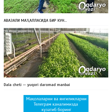
АВАЗАЛИ МАҲАЛЛАСИДА БИР КУН…
Dala cheti — yuqori daromad manbai