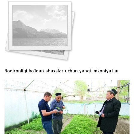
Nogironligi bo'lgan shaxslar uchun yangi imkoniyatlar