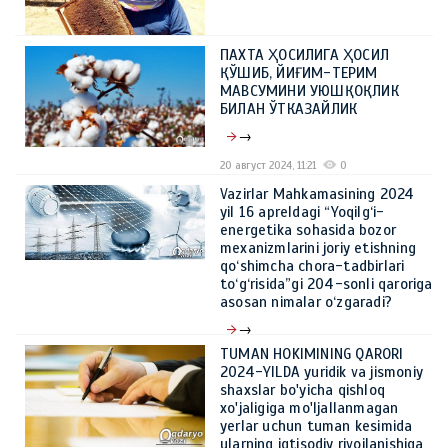
ПАХТА ҲОСИЛИГА ҲОСИЛ
ҚЎШИБ, ЙИҒИМ-ТЕРИМ
МАВСУМИНИ УЮШҚОҚЛИК
БИЛАН ЎТКАЗАЙЛИК
→
20 август 2024, 11:21
0
Vazirlar Mahkamasining 2024
yil 16 apreldagi “Yoqilg‘i-
energetika sohasida bozor
mexanizmlarini joriy etishning
qo‘shimcha chora-tadbirlari
to‘g‘risida”gi 204-sonli qaroriga
asosan nimalar o‘zgaradi?
→
TUMAN HOKIMINING QARORI
21 май 2024, 10:39
0
2024-YILDA yuridik va jismoniy
shaxslar bo'yicha qishloq
xo'jaligiga mo'ljallanmagan
yerlar uchun tuman kesimida
ularning iqtisodiy rivojlanishiga