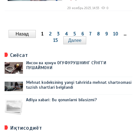
20 ноябрь 2023, 14:33
0
Назад
1
2
3
4
5
6
7
8
9
10
...
15
Далее
Сиёсат
Инсон ва қонун ОҒУФУРУШНИНГ СЎНГГИ
ПУШАЙМОНИ
Mehnat kodeksining yangi tahririda mehnat shartnomasi
tuzish shartlari belgilandi
Adliya xabari: Bu qonunlarni bilasizmi?
Иқтисодиёт