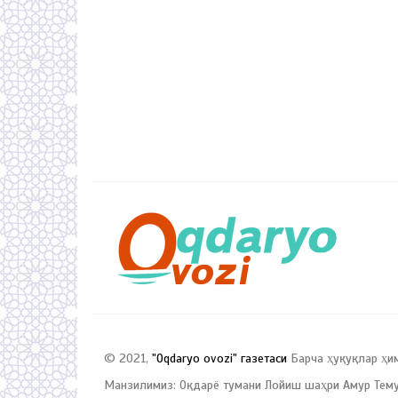
© 2021,
"Oqdaryo ovozi" газетаси
Барча ҳуқуқлар ҳи
Манзилимиз: Оқдарё тумани Лойиш шаҳри Амур Темур