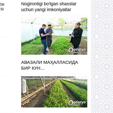
Nogironligi bo'lgan shaxslar
ISH
hi
uchun yangi imkoniyatlar
АВАЗАЛИ МАҲАЛЛАСИДА
БИР КУН…