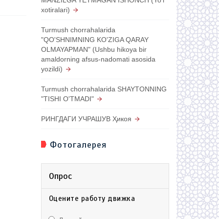
xotiralari)
Turmush chorrahalarida
"QO'SHNIMNING KO'ZIGA QARAY
OLMAYAPMAN" (Ushbu hikoya bir
amaldorning afsus-nadomati asosida
yozildi)
Turmush chorrahalarida SHAYTONNING
"TISHI O'TMADI"
РИНГДАГИ УЧРАШУВ Ҳикоя
Фотогалерея
Опрос
Оцените работу движка