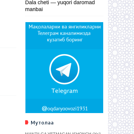
Dala cheti — yuqori daromad
manbai
Мутолаа
MANZILGA YETMAGAN ISHONCH (Yo'l