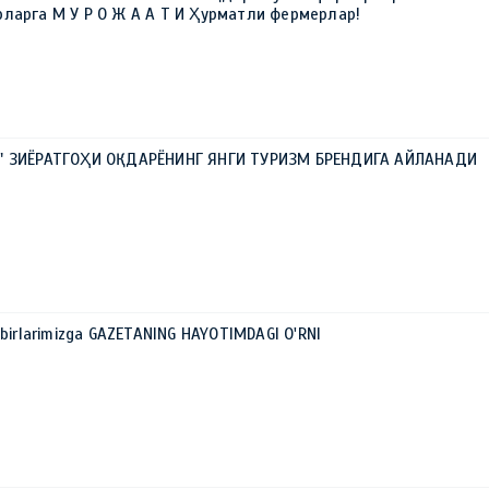
ларга М У Р О Ж А А Т И Ҳурматли фермерлар!
А" ЗИЁРАТГОҲИ ОҚДАРЁНИНГ ЯНГИ ТУРИЗМ БРЕНДИГА АЙЛАНАДИ
xbirlarimizga GAZETANING HAYOTIMDAGI O'RNI