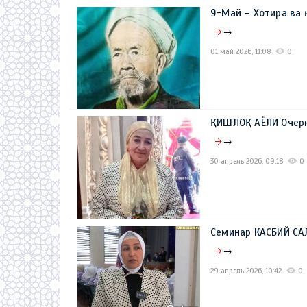
9-Май – Хотира ва
→
01 май 2026, 11:08
0
ҚИШЛОҚ АЁЛИ Очер
→
30 апрель 2026, 09:18
0
Семинар КАСБИЙ С
→
29 апрель 2026, 10:42
0