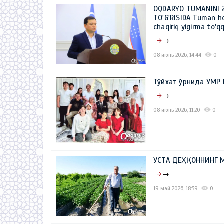
OQDARYO TUMANINI 2
TO'G'RISIDA Tuman h
chaqiriq yigirma to'qq
→
08 июнь 2026, 14:44
0
Тўйхат ўрнида УМР
→
08 июнь 2026, 11:20
0
УСТА ДЕҲҚОННИНГ 
→
19 май 2026, 18:39
0