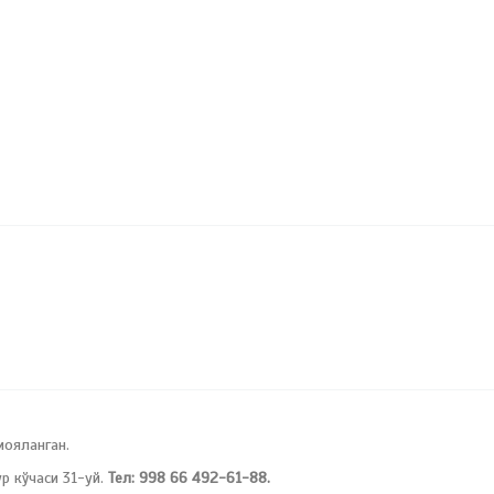
мояланган.
 кўчаси 31-уй.
Тел: 998 66 492-61-88.