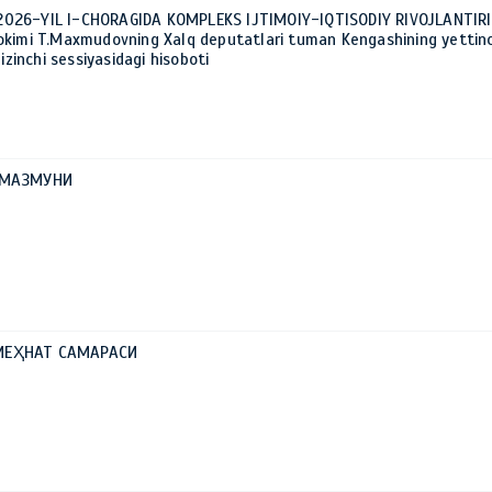
026-YIL I-CHORAGIDA KOMPLEKS IJTIMOIY-IQTISODIY RIVOJLANTIR
okimi T.Maxmudovning Xalq deputatlari tuman Kengashining yettinc
izinchi sessiyasidagi hisoboti
 МАЗМУНИ
МЕҲНАТ САМАРАСИ