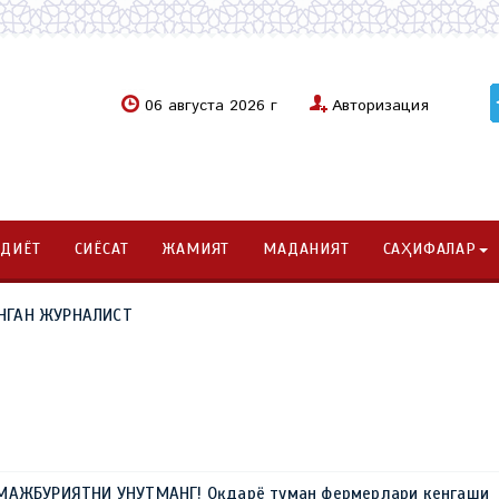
06 августа 2026 г
Авторизация
ОДИЁТ
СИЁСАТ
ЖАМИЯТ
МАДАНИЯТ
САҲИФАЛАР
НГАН ЖУРНАЛИСТ
МАЖБУРИЯТНИ УНУТМАНГ! Оқдарё туман фермерлари кенгаши