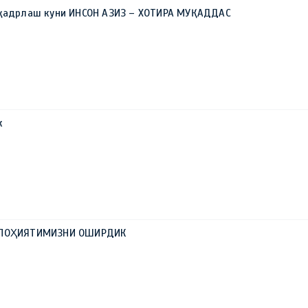
 қадрлаш куни ИНСОН АЗИЗ – ХОТИРА МУҚАДДАС
к
АЛОҲИЯТИМИЗНИ ОШИРДИК