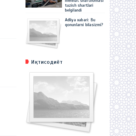
mehnat shartnomasi
tuzish shartlari
belgilandi
Adliya xabari: Bu
qonunlarni bilasizmi?
Иқтисодиёт