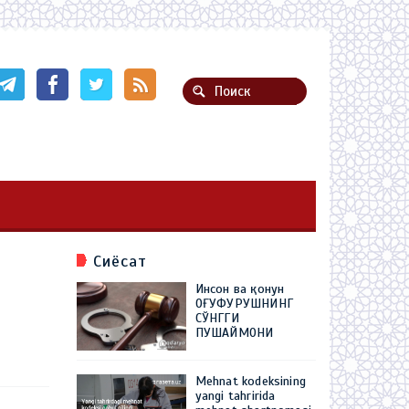
Сиёсат
Инсон ва қонун
ОҒУФУРУШНИНГ
СЎНГГИ
ПУШАЙМОНИ
Mehnat kodeksining
yangi tahririda