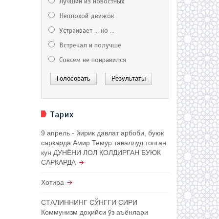
Лучший из новостных
Неплохой движок
Устраивает ... но ...
Встречал и получше
Совсем не понравился
Тарих
9 апрель - йирик давлат арбоби, буюк
саркарда Амир Темур таваллуд топган
кун ДУНЁНИ ЛОЛ ҚОЛДИРГАН БУЮК
САРКАРДА
Хотира
СТАЛИННИНГ СЎНГГИ СИРИ
Коммунизм доҳийси ўз аъёнлари