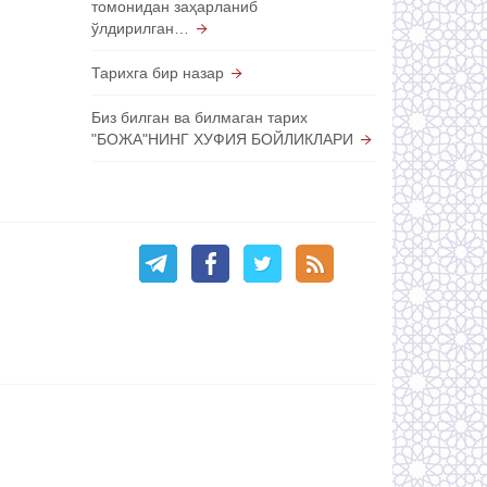
томонидан заҳарланиб
ўлдирилган…
Тарихга бир назар
Биз билган ва билмаган тарих
"БОЖА"НИНГ ХУФИЯ БОЙЛИКЛАРИ