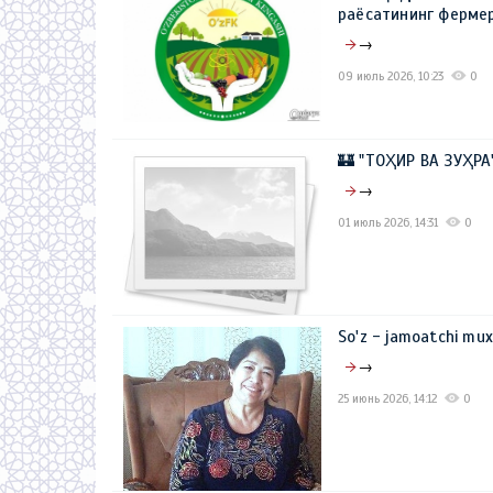
раёсатининг фермер
→
09 июль 2026, 10:23
0
🏰 "ТОҲИР ВА ЗУҲР
→
01 июль 2026, 14:31
0
So'z - jamoatchi mu
→
25 июнь 2026, 14:12
0