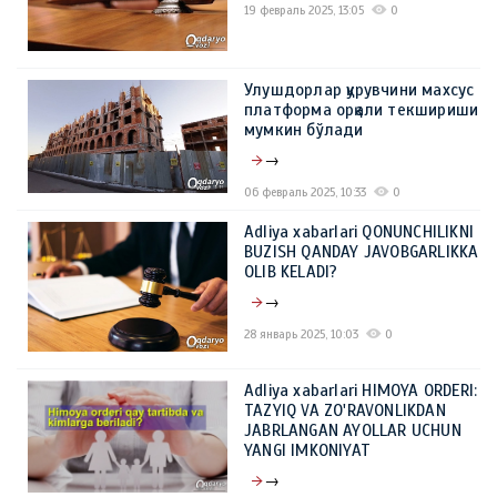
19 февраль 2025, 13:05
0
Улушдорлар қурувчини махсус
платформа орқали текшириши
мумкин бўлади
→
06 февраль 2025, 10:33
0
Adliya xabarlari QONUNCHILIKNI
BUZISH QANDAY JAVOBGARLIKKA
OLIB KELADI?
→
28 январь 2025, 10:03
0
Adliya xabarlari HIMOYA ORDERI:
TAZYIQ VA ZO'RAVONLIKDAN
JABRLANGAN AYOLLAR UCHUN
YANGI IMKONIYAT
→