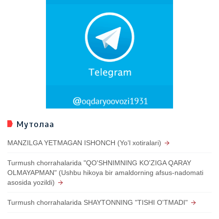
Мутолаа
MANZILGA YETMAGAN ISHONCH (Yo'l xotiralari)
Turmush chorrahalarida "QO'SHNIMNING KO'ZIGA QARAY
OLMAYAPMAN" (Ushbu hikoya bir amaldorning afsus-nadomati
asosida yozildi)
Turmush chorrahalarida SHAYTONNING "TISHI O'TMADI"