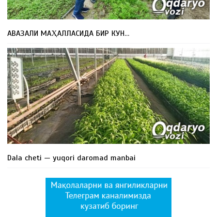
АВАЗАЛИ МАҲАЛЛАСИДА БИР КУН…
Dala cheti — yuqori daromad manbai