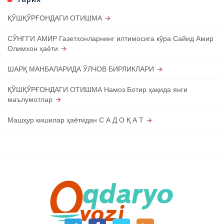
ҚЎШҚЎРҒОНДАГИ ОТИШМА
СЎНГГИ АМИР Газетхонларнинг илтимосига кўра Сайид Амир
Олимхон ҳаёти
ШАРҚ МАНБАЛАРИДА ЎЛЧОВ БИРЛИКЛАРИ
ҚЎШҚЎРҒОНДАГИ ОТИШМА Намоз Ботир ҳақида янги
маълумотлар
Машҳур кишилар ҳаётидан С А Д О Қ А Т