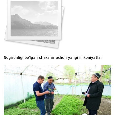
Nogironligi bo'lgan shaxslar uchun yangi imkoniyatlar