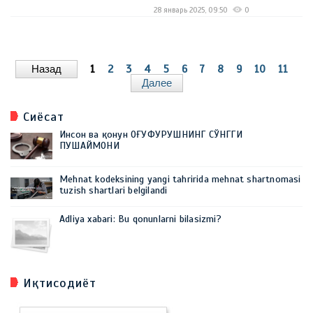
28 январь 2025, 09:50
0
Назад
1
2
3
4
5
6
7
8
9
10
11
Далее
Сиёсат
Инсон ва қонун ОҒУФУРУШНИНГ СЎНГГИ
ПУШАЙМОНИ
Mehnat kodeksining yangi tahririda mehnat shartnomasi
tuzish shartlari belgilandi
Adliya xabari: Bu qonunlarni bilasizmi?
Иқтисодиёт