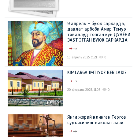
9 апрель - буюк саркарда,
давлат арбоби Амир Темур
таваллуд топган кун ДУНЁНИ
ЗАБТ ЭТГАН БУЮК САРКАРДА
→
10 апрель 2025, 11:21
0
KIMLARGA IMTIYOZ BERILADI?
→
20 февраль 2025, 11:05
0
Янги жорий қилинган Тергов
судьясининг ваколатлари
→