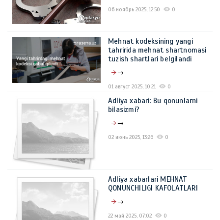
06 ноябрь 2025, 12:50
0
Mehnat kodeksining yangi
tahririda mehnat shartnomasi
tuzish shartlari belgilandi
→
01 август 2025, 10:21
0
Adliya xabari: Bu qonunlarni
bilasizmi?
→
02 июнь 2025, 13:26
0
Adliya xabarlari MЕHNAT
QONUNCHILIGI KAFOLATLARI
→
22 май 2025, 07:02
0