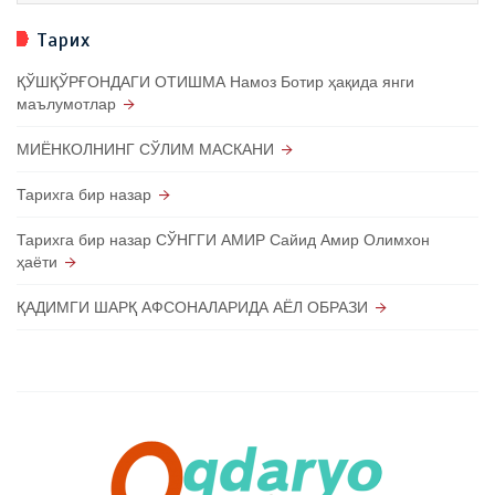
Тарих
ҚЎШҚЎРҒОНДАГИ ОТИШМА Намоз Ботир ҳақида янги
маълумотлар
МИЁНКОЛНИНГ СЎЛИМ МАСКАНИ
Тарихга бир назар
Тарихга бир назар СЎНГГИ АМИР Сайид Амир Олимхон
ҳаёти
ҚАДИМГИ ШАРҚ АФСОНАЛАРИДА АЁЛ ОБРАЗИ