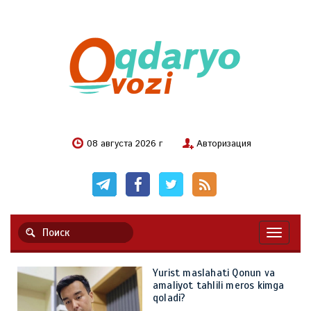
08 августа 2026 г
Авторизация
Навигац
Yurist maslahati Qonun va
amaliyot tahlili meros kimga
qoladi?