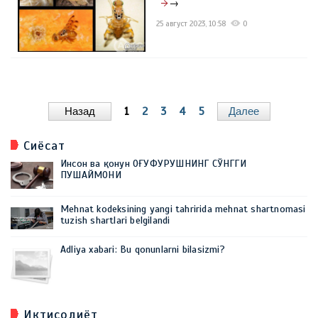
→
25 август 2023, 10:58
0
Назад
1
2
3
4
5
Далее
Сиёсат
Инсон ва қонун ОҒУФУРУШНИНГ СЎНГГИ
ПУШАЙМОНИ
Mehnat kodeksining yangi tahririda mehnat shartnomasi
tuzish shartlari belgilandi
Adliya xabari: Bu qonunlarni bilasizmi?
Иқтисодиёт