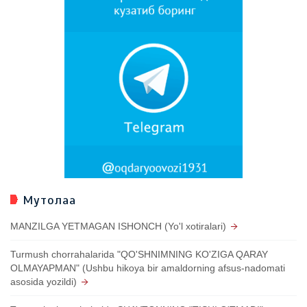
Мутолаа
MANZILGA YETMAGAN ISHONCH (Yo'l xotiralari)
Turmush chorrahalarida "QO'SHNIMNING KO'ZIGA QARAY
OLMAYAPMAN" (Ushbu hikoya bir amaldorning afsus-nadomati
asosida yozildi)