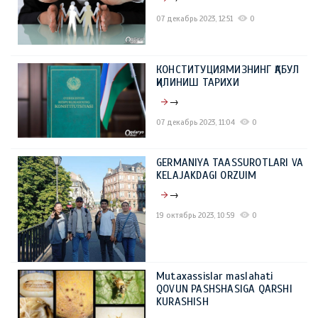
07 декабрь 2023, 12:51
0
КОНСТИТУЦИЯМИЗНИНГ ҚАБУЛ
ҚИЛИНИШ ТАРИХИ
→
07 декабрь 2023, 11:04
0
GERMANIYA TAASSUROTLARI VA
KELAJAKDAGI ORZUIM
→
19 октябрь 2023, 10:59
0
Mutaxassislar maslahati
QOVUN PASHSHASIGA QARSHI
KURASHISH