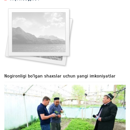
Nogironligi bo'lgan shaxslar uchun yangi imkoniyatlar