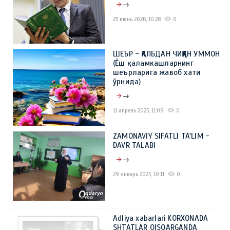
→
23 июнь 2026, 10:28
0
ШЕЪР - ҚАЛБДАН ЧИҚҚАН УММОН
(Ёш қаламкашларнинг
шеърларига жавоб хати
ўрнида)
→
11 апрель 2025, 11:09
0
ZAMONAVIY SIFATLI TA'LIM -
DAVR TALABI
→
29 январь 2025, 10:11
0
Adliya xabarlari KORXONADA
SHTATLAR QISQARGANDA