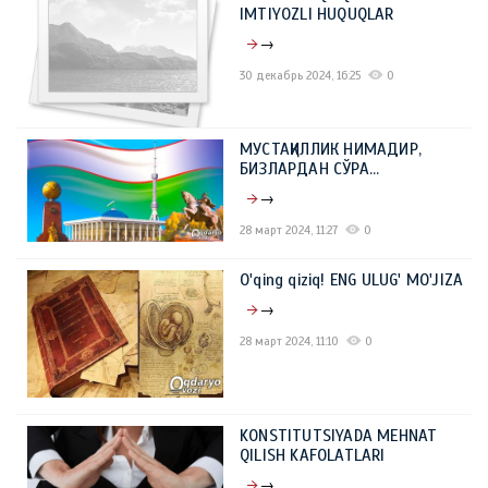
IMTIYOZLI HUQUQLAR
→
30 декабрь 2024, 16:25
0
МУСТАҚИЛЛИК НИМАДИР,
БИЗЛАРДАН СЎРА…
→
28 март 2024, 11:27
0
O'qing qiziq! ENG ULUG' MO'JIZA
→
28 март 2024, 11:10
0
KONSTITUTSIYADA MEHNAT
QILISH KAFOLATLARI
→