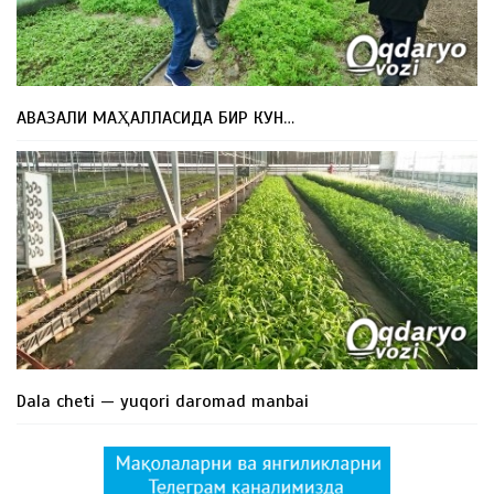
АВАЗАЛИ МАҲАЛЛАСИДА БИР КУН…
Dala cheti — yuqori daromad manbai