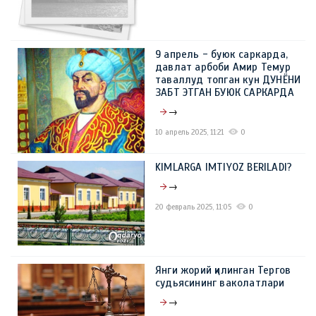
9 апрель - буюк саркарда,
давлат арбоби Амир Темур
таваллуд топган кун ДУНЁНИ
ЗАБТ ЭТГАН БУЮК САРКАРДА
→
10 апрель 2025, 11:21
0
KIMLARGA IMTIYOZ BERILADI?
→
20 февраль 2025, 11:05
0
Янги жорий қилинган Тергов
судьясининг ваколатлари
→