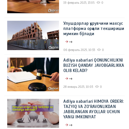
19 февраль 2025, 13:05
0
Улушдорлар қурувчини махсус
платформа орқали текшириши
мумкин бўлади
→
06 февраль 2025, 10:33
0
Adliya xabarlari QONUNCHILIKNI
BUZISH QANDAY JAVOBGARLIKKA
OLIB KELADI?
→
28 январь 2025, 10:03
0
Adliya xabarlari HIMOYA ORDERI:
TAZYIQ VA ZO'RAVONLIKDAN
JABRLANGAN AYOLLAR UCHUN
YANGI IMKONIYAT
→