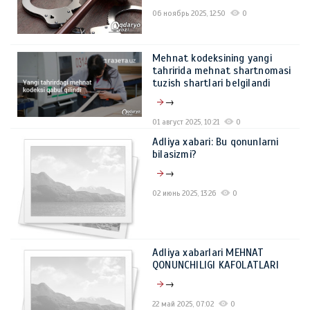
06 ноябрь 2025, 12:50
0
Mehnat kodeksining yangi
tahririda mehnat shartnomasi
tuzish shartlari belgilandi
→
01 август 2025, 10:21
0
Adliya xabari: Bu qonunlarni
bilasizmi?
→
02 июнь 2025, 13:26
0
Adliya xabarlari MЕHNAT
QONUNCHILIGI KAFOLATLARI
→
22 май 2025, 07:02
0