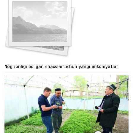
Nogironligi bo'lgan shaxslar uchun yangi imkoniyatlar