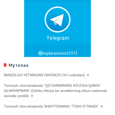
Мутолаа
MANZILGA YETMAGAN ISHONCH (Yo'l xotiralari)
Turmush chorrahalarida "QO'SHNIMNING KO'ZIGA QARAY
OLMAYAPMAN" (Ushbu hikoya bir amaldorning afsus-nadomati
asosida yozildi)
Turmush chorrahalarida SHAYTONNING "TISHI O'TMADI"