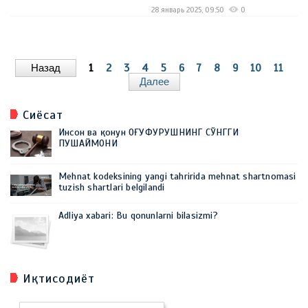
28 январь 2025, 09:50
0
Назад
1
2
3
4
5
6
7
8
9
10
11
Далее
Сиёсат
Инсон ва қонун ОҒУФУРУШНИНГ СЎНГГИ
ПУШАЙМОНИ
Mehnat kodeksining yangi tahririda mehnat shartnomasi
tuzish shartlari belgilandi
Adliya xabari: Bu qonunlarni bilasizmi?
Иқтисодиёт