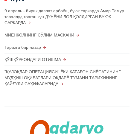
9 апрель - йирик давлат арбоби, буюк саркарда Амир Темур
таваллуд топган кун ДУНЁНИ ЛОЛ ҚОЛДИРГАН БУЮК
САРКАРДА
МИЁНКОЛНИНГ СЎЛИМ МАСКАНИ
Тарихга бир назар
ҚЎШҚЎРҒОНДАГИ ОТИШМА
"ҚУЛОҚЛАР ОПЕРАЦИЯСИ" ЁКИ ҚАТАҒОН СИЁСАТИНИНГ
МУДҲИШ ОҚИБАТЛАРИ ОҚДАРЁ ТУМАНИ ТАРИХИНИНГ
ҚАЙҒУЛИ САҲИФАЛАРИДА