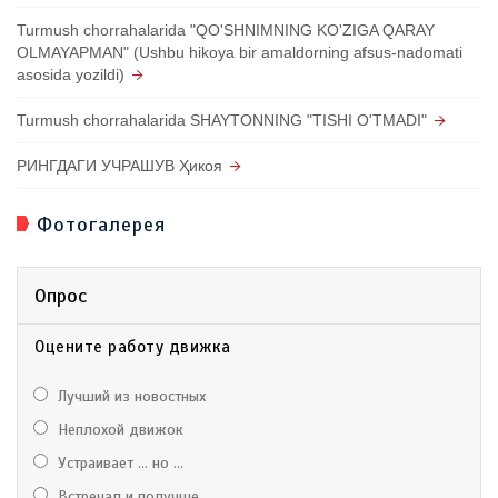
Turmush chorrahalarida "QO'SHNIMNING KO'ZIGA QARAY
OLMAYAPMAN" (Ushbu hikoya bir amaldorning afsus-nadomati
asosida yozildi)
Turmush chorrahalarida SHAYTONNING "TISHI O'TMADI"
РИНГДАГИ УЧРАШУВ Ҳикоя
Фотогалерея
Опрос
Оцените работу движка
Лучший из новостных
Неплохой движок
Устраивает ... но ...
Встречал и получше