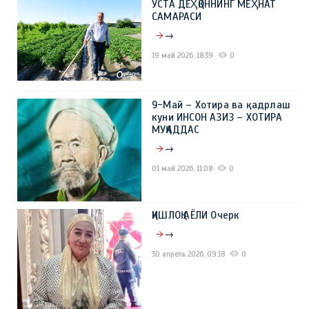
УСТА ДЕҲҚОННИНГ МЕҲНАТ
САМАРАСИ
→
19 май 2026, 18:39
0
9-Май – Хотира ва қадрлаш
куни ИНСОН АЗИЗ – ХОТИРА
МУҚАДДАС
→
01 май 2026, 11:08
0
ҚИШЛОҚ АЁЛИ Очерк
→
30 апрель 2026, 09:18
0