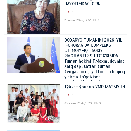
HAYOTIMDAGI O'RNI
→
25 июнь 2026, 14:12
0
OQDARYO TUMANINI 2026-YIL
I-CHORAGIDA KOMPLEKS
IJTIMOIY-IQTISODIY
RIVOJLANTIRISH TO'G'RISIDA
Tuman hokimi T.Maxmudovning
Xalq deputatlari tuman
Kengashining yettinchi chaqiriq
yigirma to'qqizinchi
sessiyasidagi hisoboti
Тўйхат ўрнида УМР МАЗМУНИ
→
→
08 июнь 2026, 14:44
0
08 июнь 2026, 11:20
0