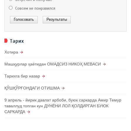
Совсем не понравился
Тарих
Хотира
Машҳурлар ҳаётидан ОМАДСИЗ НИКОҲ МЕВАСИ
Тарихга бир назар
ҚЎШҚЎРҒОНДАГИ ОТИШМА
9 апрель - йирик давлат арбоби, буюк саркарда Амир Темур
таваллуд топган кун ДУНЁНИ ЛОЛ ҚОЛДИРГАН БУЮК
САРКАРДА