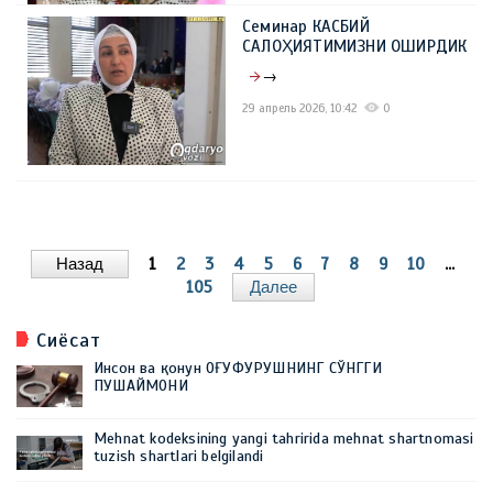
Семинар КАСБИЙ
САЛОҲИЯТИМИЗНИ ОШИРДИК
→
29 апрель 2026, 10:42
0
Назад
1
2
3
4
5
6
7
8
9
10
...
105
Далее
Сиёсат
Инсон ва қонун ОҒУФУРУШНИНГ СЎНГГИ
ПУШАЙМОНИ
Mehnat kodeksining yangi tahririda mehnat shartnomasi
tuzish shartlari belgilandi