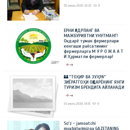
30 июль 2026, 10:23
0
ЕРНИ ҚАДРЛАНГ ВА
МАЖБУРИЯТНИ УНУТМАНГ!
Оқдарё туман фермерлари
кенгаши раёсатининг
фермерларга М У Р О Ж А А Т
И Ҳурматли фермерлар!
→
09 июль 2026, 10:23
0
🏰 "ТОҲИР ВА ЗУҲРА"
ЗИЁРАТГОҲИ ОҚДАРЁНИНГ ЯНГИ
ТУРИЗМ БРЕНДИГА АЙЛАНАДИ
→
01 июль 2026, 14:31
0
So'z - jamoatchi
muxbirlarimizga GAZETANING