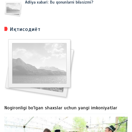
Adliya xabari: Bu qonunlarni bilasizmi?
Иқтисодиёт
Nogironligi bo'lgan shaxslar uchun yangi imkoniyatlar