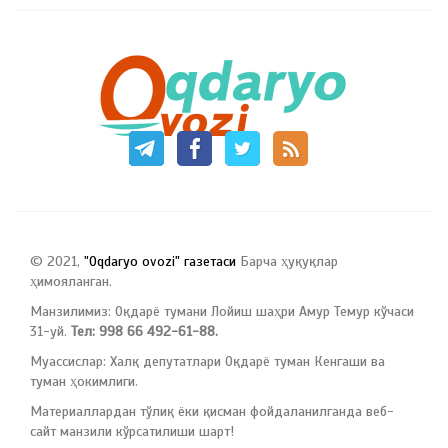
© 2021,
"Oqdaryo ovozi" газетаси
Барча ҳуқуқлар
ҳимояланган.
Манзилимиз: Оқдарё тумани Лойиш шаҳри Амур Темур кўчаси
31-уй.
Тел: 998 66 492-61-88.
Муассислар: Халқ депутатлари Оқдарё туман Кенгаши ва
туман ҳокимлиги.
Материаллардан тўлиқ ёки қисман фойдаланилганда веб-
сайт манзили кўрсатилиши шарт!