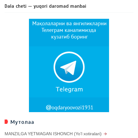
Dala cheti — yuqori daromad manbai
Мутолаа
MANZILGA YETMAGAN ISHONCH (Yo'l xotiralari)