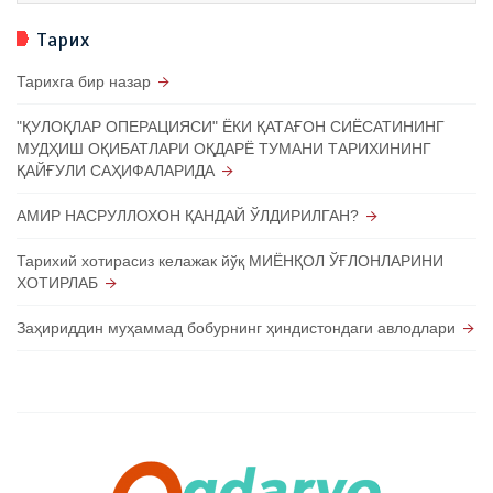
Тарих
Тарихга бир назар
"ҚУЛОҚЛАР ОПЕРАЦИЯСИ" ЁКИ ҚАТАҒОН СИЁСАТИНИНГ
МУДҲИШ ОҚИБАТЛАРИ ОҚДАРЁ ТУМАНИ ТАРИХИНИНГ
ҚАЙҒУЛИ САҲИФАЛАРИДА
АМИР НАСРУЛЛОХОН ҚАНДАЙ ЎЛДИРИЛГАН?
Тарихий хотирасиз келажак йўқ МИЁНҚОЛ ЎҒЛОНЛАРИНИ
ХОТИРЛАБ
Заҳириддин муҳаммад бобурнинг ҳиндистондаги авлодлари