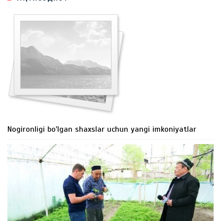
Nogironligi bo'lgan shaxslar uchun yangi imkoniyatlar