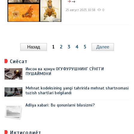
→
25 август 2023, 10:58
0
Назад
1
2
3
4
5
Далее
Сиёсат
Инсон ва қонун ОҒУФУРУШНИНГ СЎНГГИ
ПУШАЙМОНИ
Mehnat kodeksining yangi tahririda mehnat shartnomasi
tuzish shartlari belgilandi
Adliya xabari: Bu qonunlarni bilasizmi?
Иқтисодиёт