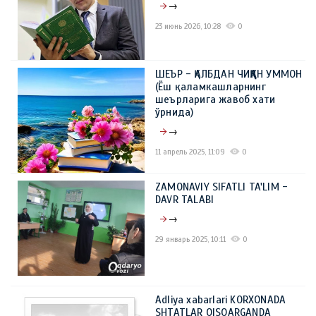
→
23 июнь 2026, 10:28
0
ШЕЪР - ҚАЛБДАН ЧИҚҚАН УММОН
(Ёш қаламкашларнинг
шеърларига жавоб хати
ўрнида)
→
11 апрель 2025, 11:09
0
ZAMONAVIY SIFATLI TA'LIM -
DAVR TALABI
→
29 январь 2025, 10:11
0
Adliya xabarlari KORXONADA
SHTATLAR QISQARGANDA