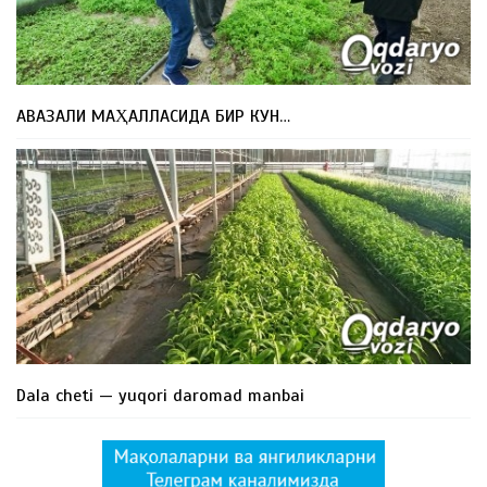
АВАЗАЛИ МАҲАЛЛАСИДА БИР КУН…
Dala cheti — yuqori daromad manbai