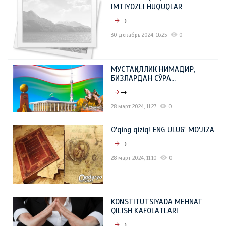
IMTIYOZLI HUQUQLAR
→
30 декабрь 2024, 16:25
0
МУСТАҚИЛЛИК НИМАДИР,
БИЗЛАРДАН СЎРА…
→
28 март 2024, 11:27
0
O'qing qiziq! ENG ULUG' MO'JIZA
→
28 март 2024, 11:10
0
KONSTITUTSIYADA MEHNAT
QILISH KAFOLATLARI
→