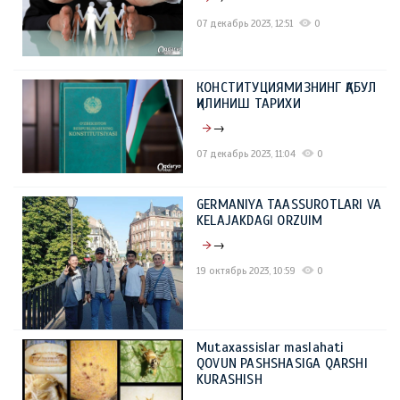
07 декабрь 2023, 12:51
0
КОНСТИТУЦИЯМИЗНИНГ ҚАБУЛ
ҚИЛИНИШ ТАРИХИ
→
07 декабрь 2023, 11:04
0
GERMANIYA TAASSUROTLARI VA
KELAJAKDAGI ORZUIM
→
19 октябрь 2023, 10:59
0
Mutaxassislar maslahati
QOVUN PASHSHASIGA QARSHI
KURASHISH