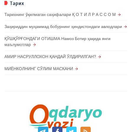
Тарих
Тарихнинг ўқилмаган саҳифалари Қ О Т И Л Р А С С О М
Заҳириддин муҳаммад бобурнинг ҳиндистондаги авлодлари
ҚЎШҚЎРҒОНДАГИ ОТИШМА Намоз Ботир ҳақида янги
маълумотлар
АМИР НАСРУЛЛОХОН ҚАНДАЙ ЎЛДИРИЛГАН?
МИЁНКОЛНИНГ СЎЛИМ МАСКАНИ