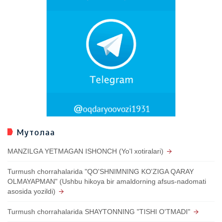
Мутолаа
MANZILGA YETMAGAN ISHONCH (Yo'l xotiralari)
Turmush chorrahalarida "QO'SHNIMNING KO'ZIGA QARAY
OLMAYAPMAN" (Ushbu hikoya bir amaldorning afsus-nadomati
asosida yozildi)
Turmush chorrahalarida SHAYTONNING "TISHI O'TMADI"