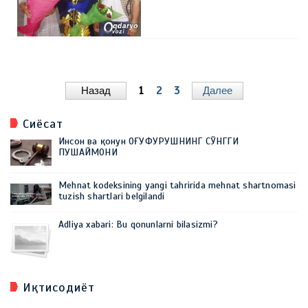
Назад
1
2
3
Далее
Сиёсат
Инсон ва қонун ОҒУФУРУШНИНГ СЎНГГИ
ПУШАЙМОНИ
Mehnat kodeksining yangi tahririda mehnat shartnomasi
tuzish shartlari belgilandi
Adliya xabari: Bu qonunlarni bilasizmi?
Иқтисодиёт