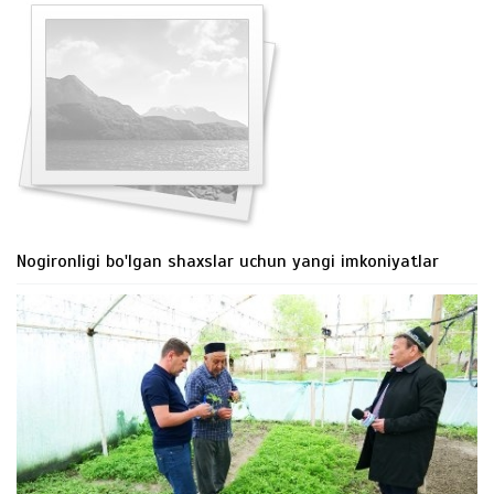
Nogironligi bo'lgan shaxslar uchun yangi imkoniyatlar