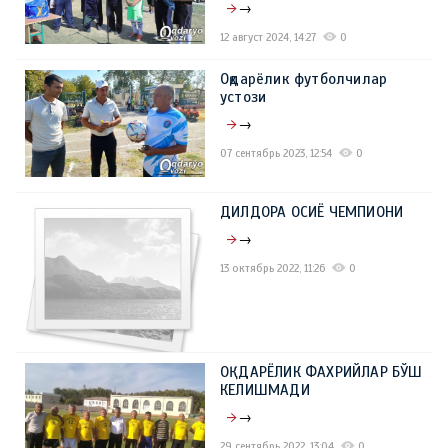
→
12 август 2024, 14:27
0
Оқдарёлик футболчилар
устози
→
07 сентябрь 2023, 12:54
0
ДИЛДОРА ОСИЁ ЧЕМПИОНИ
→
13 октябрь 2022, 11:26
0
ОҚДАРЁЛИК ФАХРИЙЛАР БЎШ
КЕЛИШМАДИ
→
29 сентябрь 2022, 13:04
0