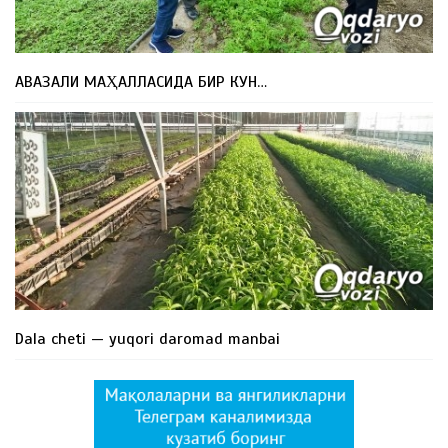
АВАЗАЛИ МАҲАЛЛАСИДА БИР КУН…
Dala cheti — yuqori daromad manbai