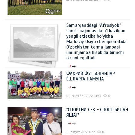
Samarqanddagi “Afrosiyob”
sport majmuasida o‘tkazilgan
yengil atletika bo‘yicha
Markaziy Osiyo chempionatida
O‘zbekiston terma jamoasi
umumjamoa hisobida birinchi
o‘rinni egalladi
→
ФАХРИЙ ФУТБОЛЧИЛАР
27 сентябрь 2022, 13:51
0
ЁШЛАРГА НАМУНА
→
09 сентябрь 2022, 14:45
0
"СПОРТНИ СЕВ - СПОРТ БИЛАН
ЯША!"
→
19 август 2022, 11:57
0