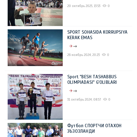
20 октябрь 2025, 13:53
0
SPORT SOHASIDA KORRUPSIYA
KERAK EMAS
→
26 ноябрь 2024, 20:23
0
Sport "BESH TASHABBUS
OLIMPIADASI" G'OLIBLARI
→
31 октябрь 2024, 08:57
0
Футбол СПОРТЧИ ОТАХОН
ЭЪЗОЗЛАНДИ