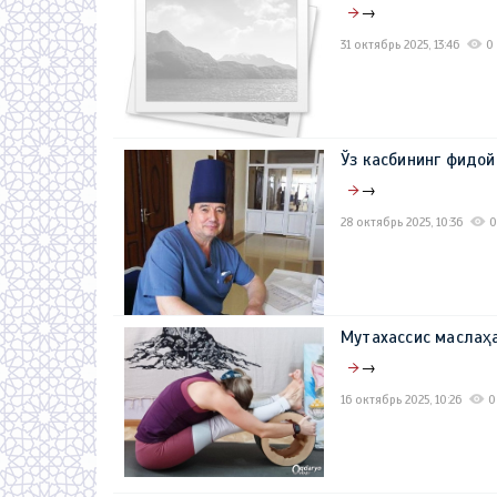
→
31 октябрь 2025, 13:46
0
Ўз касбининг фидой
→
28 октябрь 2025, 10:36
0
Мутахассис масла
→
16 октябрь 2025, 10:26
0