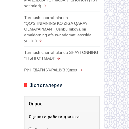
xotiralari)
Turmush chorrahalarida
"QO'SHNIMNING KO'ZIGA QARAY
OLMAYAPMAN" (Ushbu hikoya bir
amaldorning afsus-nadomati asosida
yozildi)
Turmush chorrahalarida SHAYTONNING
"TISHI O'TMADI"
РИНГДАГИ УЧРАШУВ Ҳикоя
Фотогалерея
Опрос
Оцените работу движка