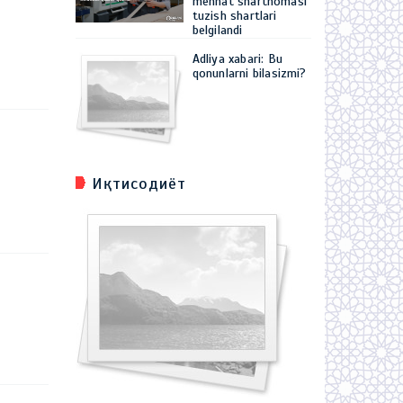
mehnat shartnomasi
tuzish shartlari
belgilandi
Adliya xabari: Bu
qonunlarni bilasizmi?
Иқтисодиёт