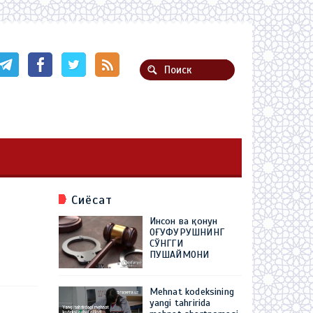
Сиёсат
Инсон ва қонун
ОҒУФУРУШНИНГ
СЎНГГИ
ПУШАЙМОНИ
Mehnat kodeksining
yangi tahririda