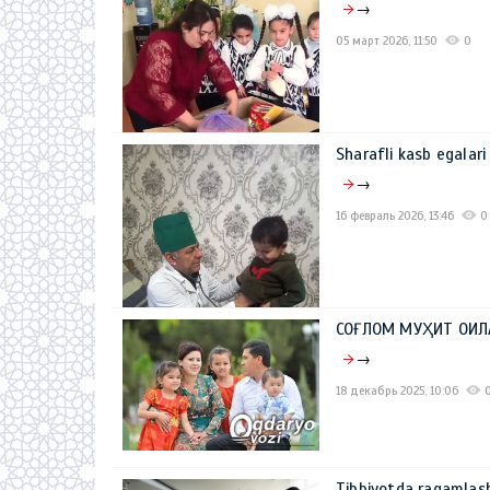
→
05 март 2026, 11:50
0
Sharafli kasb egalar
→
16 февраль 2026, 13:46
0
СОҒЛОМ МУҲИТ ОИ
→
18 декабрь 2025, 10:06
Tibbiyotda raqamlasht