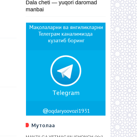
Dala cheti — yuqori daromad
manbai
Мутолаа
MANZILGA YETMAGAN ISHONCH (Yo'l