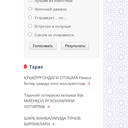
Лучший из новостных
Неплохой движок
Устраивает ... но ...
Встречал и получше
Совсем не понравился
Тарих
ҚЎШҚЎРҒОНДАГИ ОТИШМА Намоз
Ботир ҳақида янги маълумотлар
Тарихий хотирасиз келажак йўқ
МИЁНҚОЛ ЎҒЛОНЛАРИНИ
ХОТИРЛАБ
ШАРҚ МАНБАЛАРИДА ЎЛЧОВ
БИРЛИКЛАРИ