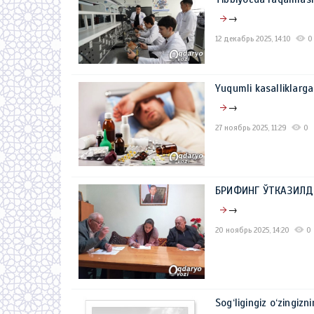
→
12 декабрь 2025, 14:10
0
Yuqumli kasalliklarga
→
27 ноябрь 2025, 11:29
0
БРИФИНГ ЎТКАЗИЛД
→
20 ноябрь 2025, 14:20
0
Sog‘ligingiz o‘zingizn