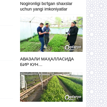
Nogironligi bo'lgan shaxslar
uchun yangi imkoniyatlar
АВАЗАЛИ МАҲАЛЛАСИДА
БИР КУН…