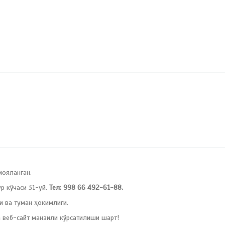
мояланган.
 кўчаси 31-уй.
Тел: 998 66 492-61-88.
и ва туман ҳокимлиги.
 веб-сайт манзили кўрсатилиши шарт!