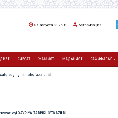
07 августа 2026 г
Авторизация
ОДИЁТ
СИЁСАТ
ЖАМИЯТ
МАДАНИЯТ
САҲИФАЛАР
alq sog'ligini muhofaza qilish
vvat oyi XAYRIYA TADBIRI O'TKAZILDI