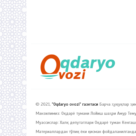
© 2021,
"Oqdaryo ovozi" газетаси
Барча ҳуқуқлар ҳи
Манзилимиз: Оқдарё тумани Лойиш шаҳри Амур Темур
Муассислар: Халқ депутатлари Оқдарё туман Кенгаш
Материаллардан тўлиқ ёки қисман фойдаланилганда