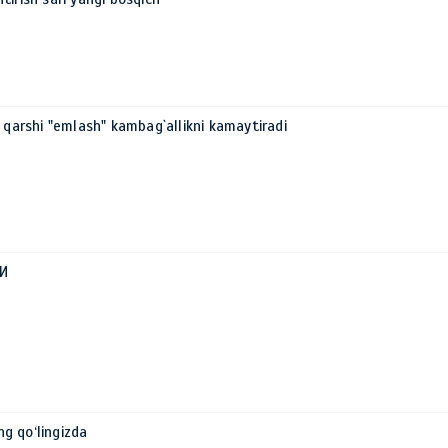
 qarshi "emlash" kambag`allikni kamaytiradi
И
ing qo‘lingizda