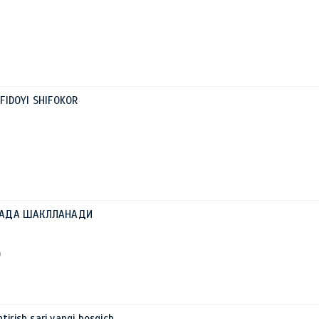
i FIDOYI SHIFOKOR
ЛАДА ШАКЛЛАНАДИ
0
irish sari yangi bosqich