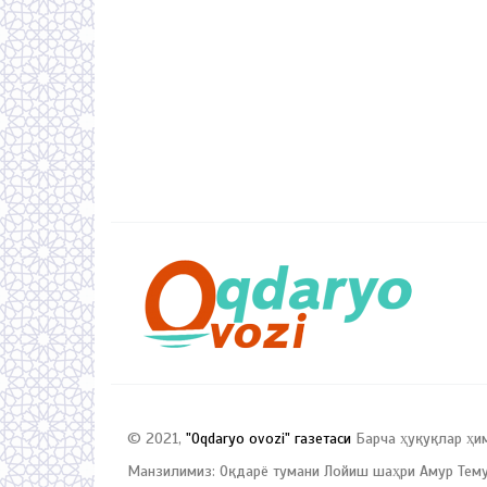
© 2021,
"Oqdaryo ovozi" газетаси
Барча ҳуқуқлар ҳи
Манзилимиз: Оқдарё тумани Лойиш шаҳри Амур Темур