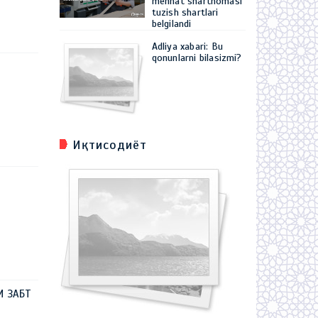
mehnat shartnomasi
tuzish shartlari
belgilandi
Adliya xabari: Bu
qonunlarni bilasizmi?
Иқтисодиёт
И ЗАБТ