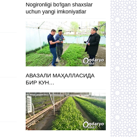
Nogironligi bo'lgan shaxslar
uchun yangi imkoniyatlar
АВАЗАЛИ МАҲАЛЛАСИДА
БИР КУН…