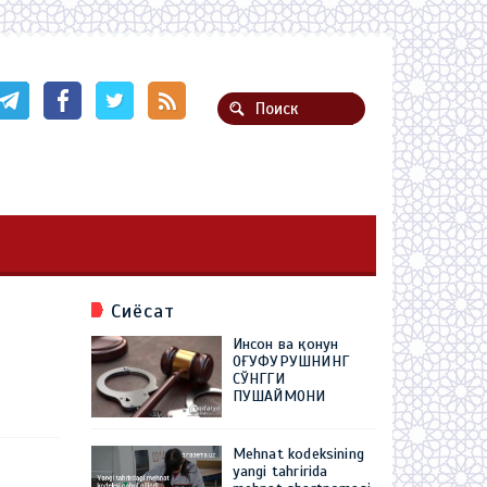
Сиёсат
Инсон ва қонун
ОҒУФУРУШНИНГ
СЎНГГИ
ПУШАЙМОНИ
Mehnat kodeksining
yangi tahririda