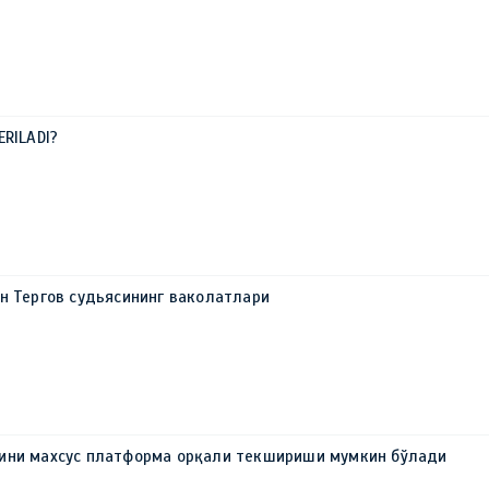
ERILADI?
н Тергов судьясининг ваколатлари
ини махсус платформа орқали текшириши мумкин бўлади