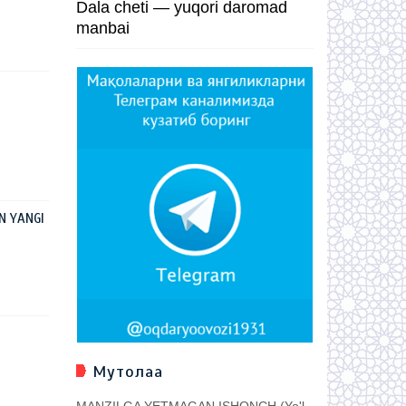
Dala cheti — yuqori daromad
manbai
N YANGI
Мутолаа
MANZILGA YETMAGAN ISHONCH (Yo'l