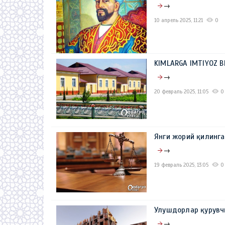
→
10 апрель 2025, 11:21
0
KIMLARGA IMTIYOZ B
→
20 февраль 2025, 11:05
0
Янги жорий қилинга
→
19 февраль 2025, 13:05
0
Улушдорлар қурувч
→