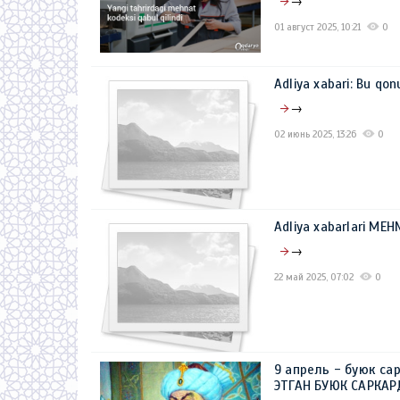
→
01 август 2025, 10:21
0
Adliya xabari: Bu qon
→
02 июнь 2025, 13:26
0
Adliya xabarlari MЕ
→
22 май 2025, 07:02
0
9 апрель - буюк са
ЭТГАН БУЮК САРКА