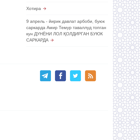
Хотира
9 апрель - йирик давлат арбоби, буюк
саркарда Амир Темур таваллуд топган
кун ДУНЁНИ ЛОЛ ҚОЛДИРГАН БУЮК
САРКАРДА