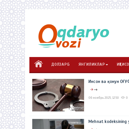
ДОЛЗАРБ
ЯНГИЛИКЛАР
ИҚТИС
Инсон ва қонун О
→
06 ноябрь 2025, 12:50
0
Mehnat kodeksining y