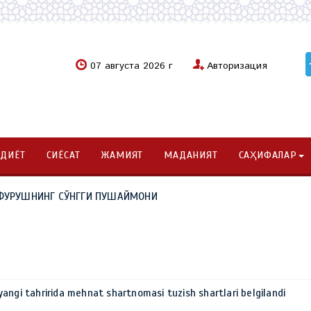
07 августа 2026 г
Авторизация
ОДИЁТ
СИЁСАТ
ЖАМИЯТ
МАДАНИЯТ
САҲИФАЛАР
ҒУФУРУШНИНГ СЎНГГИ ПУШАЙМОНИ
angi tahririda mehnat shartnomasi tuzish shartlari belgilandi