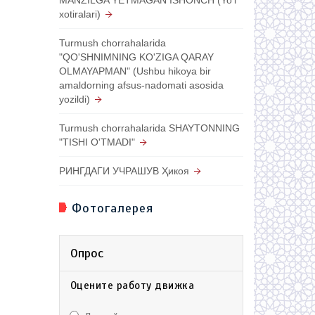
xotiralari)
Turmush chorrahalarida
"QO'SHNIMNING KO'ZIGA QARAY
OLMAYAPMAN" (Ushbu hikoya bir
amaldorning afsus-nadomati asosida
yozildi)
Turmush chorrahalarida SHAYTONNING
"TISHI O'TMADI"
РИНГДАГИ УЧРАШУВ Ҳикоя
Фотогалерея
Опрос
Оцените работу движка