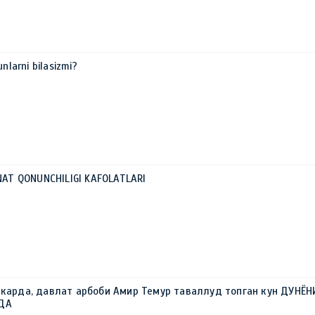
unlarni bilasizmi?
HNAT QONUNCHILIGI KAFOLATLARI
ркарда, давлат арбоби Амир Темур таваллуд топган кун ДУНЁН
РДА