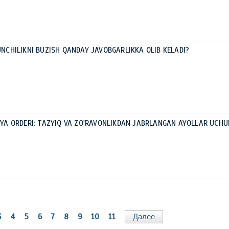
NUNCHILIKNI BUZISH QANDAY JAVOBGARLIKKA OLIB KELADI?
MOYA ORDERI: TAZYIQ VA ZO'RAVONLIKDAN JABRLANGAN AYOLLAR UCHU
3
4
5
6
7
8
9
10
11
Далее