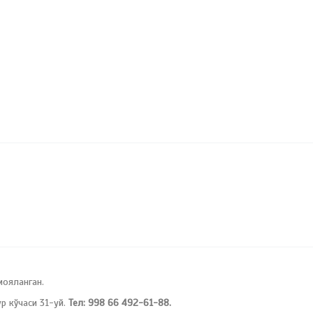
мояланган.
 кўчаси 31-уй.
Тел: 998 66 492-61-88.