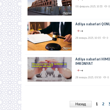
06 февраль 2025, 10:33
0
Adliya xabarlari QO
→
28 январь 2025, 10:03
0
Adliya xabarlari HI
IMKONIYAT
→
28 январь 2025, 09:50
0
Назад
1
2