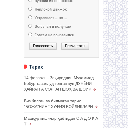
Лучший из новостных
Неплохой движок
Устраивает ... но ...
Встречал и получше
Совсем не понравился
Тарих
14 февраль - Заҳириддин Муҳаммад
Бобур таваллуд топган кун ДУНЁНИ
ҲАЙРАТГА СОЛГАН ШОҲ ВА ШОИР
Биз билган ва билмаган тарих
"БОЖА"НИНГ ХУФИЯ БОЙЛИКЛАРИ
Машҳур кишилар ҳаётидан С А Д О Қ А
Т