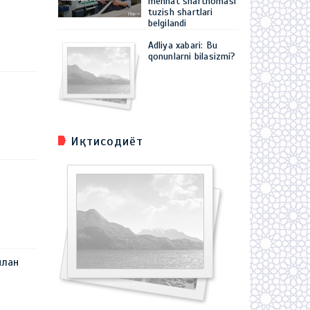
mehnat shartnomasi
tuzish shartlari
belgilandi
Adliya xabari: Bu
qonunlarni bilasizmi?
Иқтисодиёт
илан