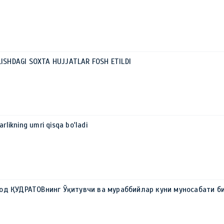
LISHDAGI SOXTA HUJJATLAR FOSH ETILDI
arlikning umri qisqa bo'ladi
0
од ҚУДРАТОВнинг Ўқитувчи ва мураббийлар куни муносабати б