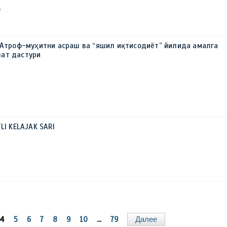
0
 Атроф-муҳитни асраш ва “яшил иқтисодиёт” йилида амалга
ат дастури
LI KELAJAK SARI
0
4
5
6
7
8
9
10
...
79
Далее