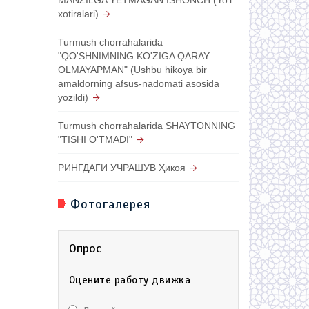
xotiralari)
Turmush chorrahalarida
"QO'SHNIMNING KO'ZIGA QARAY
OLMAYAPMAN" (Ushbu hikoya bir
amaldorning afsus-nadomati asosida
yozildi)
Turmush chorrahalarida SHAYTONNING
"TISHI O'TMADI"
РИНГДАГИ УЧРАШУВ Ҳикоя
Фотогалерея
Опрос
Оцените работу движка