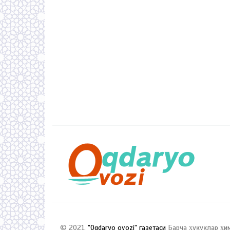
© 2021,
"Oqdaryo ovozi" газетаси
Барча ҳуқуқлар ҳи