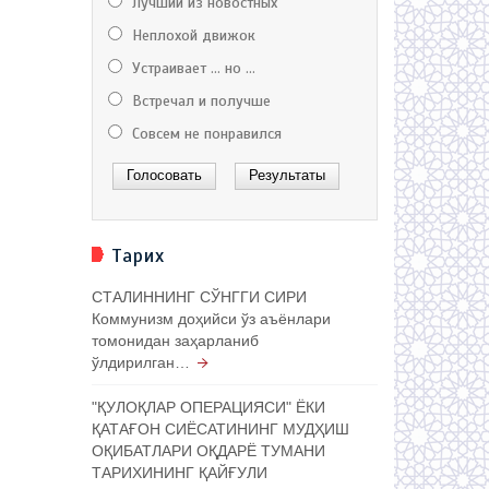
Лучший из новостных
Неплохой движок
Устраивает ... но ...
Встречал и получше
Совсем не понравился
Тарих
СТАЛИННИНГ СЎНГГИ СИРИ
Коммунизм доҳийси ўз аъёнлари
томонидан заҳарланиб
ўлдирилган…
"ҚУЛОҚЛАР ОПЕРАЦИЯСИ" ЁКИ
ҚАТАҒОН СИЁСАТИНИНГ МУДҲИШ
ОҚИБАТЛАРИ ОҚДАРЁ ТУМАНИ
ТАРИХИНИНГ ҚАЙҒУЛИ