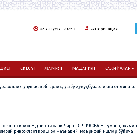
08 августа 2026 г
Авторизация
ОДИЁТ
СИЁСАТ
ЖАМИЯТ
МАДАНИЯТ
САҲИФАЛАР
ўравонлик учун жавобгарлик, ушбу ҳуқуқбузарликни олдини о
ивожлантириш - давр талаби Чарос ОРТИҚОВА - туман ҳокимин
тимоий ривожлантириш ва маънавий-маърифий ишлар бўйича