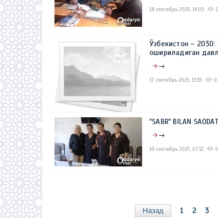
18 сентябрь 2025, 14:03
Ўзбекистон – 2030:
ошириладиган давл
→
17 сентябрь 2025, 13:35
0
"SABR" BILAN SAODAT
→
16 сентябрь 2025, 07:12
Назад
1
2
3