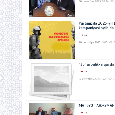
30 сентябрь 2025, 09:14
Yurtimizda 2025-yil
kampaniyasi oyligida 
→
26 сентябрь 2025, 11:05
“Zo‘ravonlikka qarsh
→
22 сентябрь 2025, 15:21
0
МАТБУОТ АНЖУМАН
→