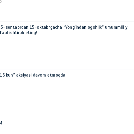
0
 15-sentabrdan 15-oktabrgacha “Yongʻindan ogohlik” umummilliy
faol ishtirok eting!
0
i 16 kun” aksiyasi davom etmoqda
И