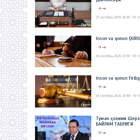
→
27 октябрь 2025, 10:19
0
Inson va qonun QURI
→
14 октябрь 2025, 11:00
0
Inson va qonun Firibg
→
14 октябрь 2025, 10:40
Туман ҳокими Шерз
БАЙРАМ ТАБРИГИ
→