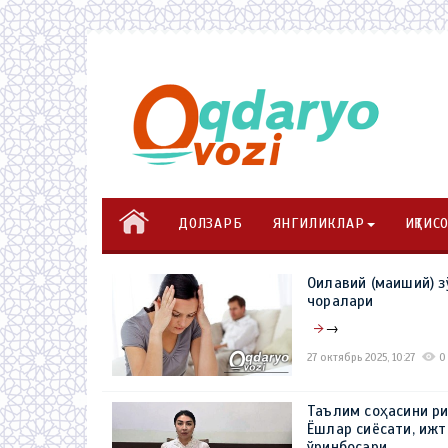
ДОЛЗАРБ
ЯНГИЛИКЛАР
ИҚТИС
Оилавий (маиший) з
чоралари
→
27 октябрь 2025, 10:27
0
Таълим соҳасини р
Ёшлар сиёсати, иж
ўринбосари