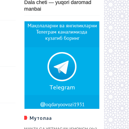
Dala cheti — yuqori daromad
manbai
Мутолаа
MANZILGA YETMAGAN ISHONCH (Yo'l