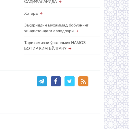
САҲИФАЛАРИДА
Хотира
Заҳириддин муҳаммад бобурнинг
ҳиндистондаги авлодлари
Тарихимизни ўрганамиз НАМОЗ
БОТИР КИМ БЎЛГАН?