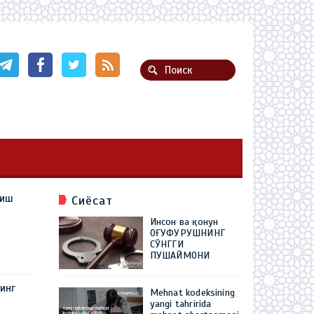
лиш
Сиёсат
Инсон ва қонун
ОҒУФУРУШНИНГ
СЎНГГИ
ПУШАЙМОНИ
инг
Mehnat kodeksining
yangi tahririda