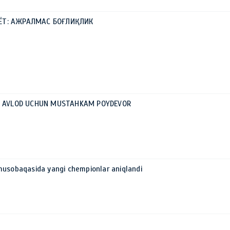
ЁТ: АЖРАЛМАС БОҒЛИҚЛИК
AK AVLOD UCHUN MUSTAHKAM POYDEVOR
musobaqasida yangi chempionlar aniqlandi