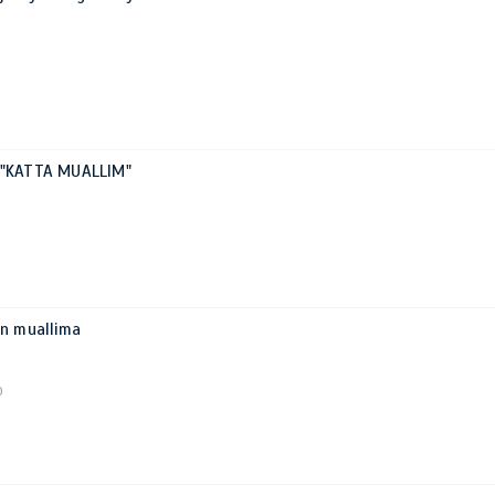
ri "KATTA MUALLIM"
an muallima
0