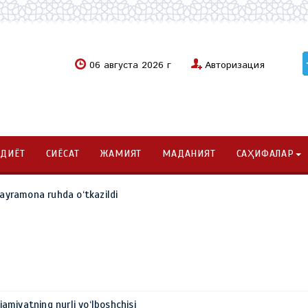
06 августа 2026 г
Авторизация
ОДИЁТ
СИЁСАТ
ЖАМИЯТ
МАДАНИЯТ
САҲИФАЛАР
Bayramona ruhda o‘tkazildi
 jamiyatning nurli yo‘lboshchisi