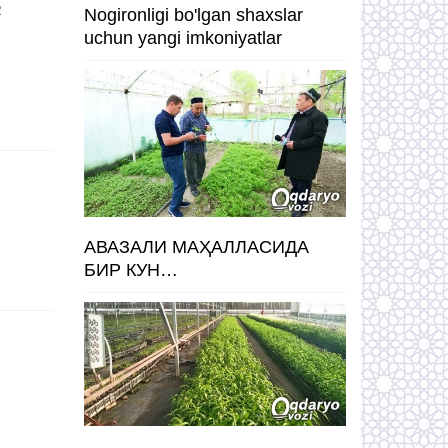
R
Nogironligi bo'lgan shaxslar
uchun yangi imkoniyatlar
АВАЗАЛИ МАҲАЛЛАСИДА
БИР КУН…