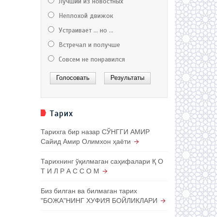
Лучший из новостных
Неплохой движок
Устраивает ... но ...
Встречал и получше
Совсем не понравился
Тарих
Тарихга бир назар СЎНГГИ АМИР
Сайид Амир Олимхон ҳаёти
Тарихнинг ўқилмаган саҳифалари Қ О
Т И Л Р А С С О М
Биз билган ва билмаган тарих
"БОЖА"НИНГ ХУФИЯ БОЙЛИКЛАРИ