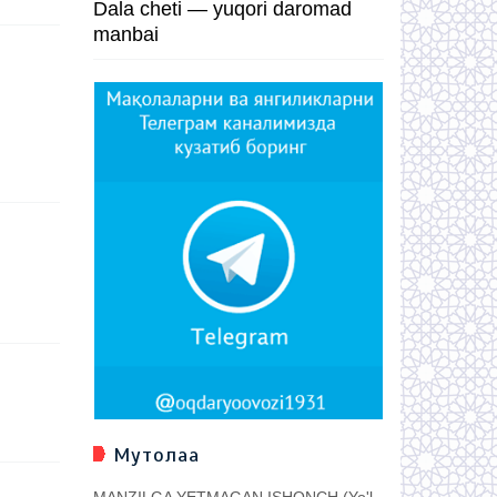
Dala cheti — yuqori daromad
manbai
Мутолаа
MANZILGA YETMAGAN ISHONCH (Yo'l