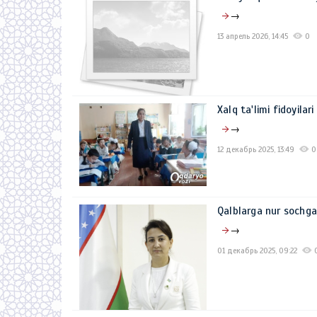
→
13 апрель 2026, 14:45
0
Xalq ta'limi fidoyila
→
12 декабрь 2025, 13:49
0
Qalblarga nur sochg
→
01 декабрь 2025, 09:22