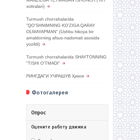
xotiralari)
Turmush chorrahalarida
"QO'SHNIMNING KO'ZIGA QARAY
OLMAYAPMAN" (Ushbu hikoya bir
amaldorning afsus-nadomati asosida
yozildi)
Turmush chorrahalarida SHAYTONNING
"TISHI O'TMADI"
РИНГДАГИ УЧРАШУВ Ҳикоя
Фотогалерея
Опрос
Оцените работу движка