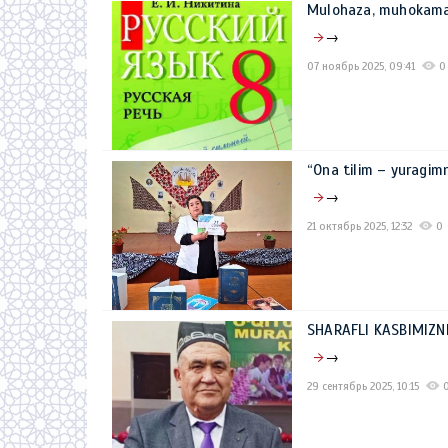
Mulohaza, muhokama
→
07 ноябрь 2025, 09:41
0
“Ona tilim – yuragim
→
21 октябрь 2025, 12:32
0
SHARAFLI KASBIMIZN
→
29 сентябрь 2025, 10:15