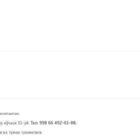
мояланган.
 кўчаси 31-уй.
Тел: 998 66 492-61-88.
и ва туман ҳокимлиги.