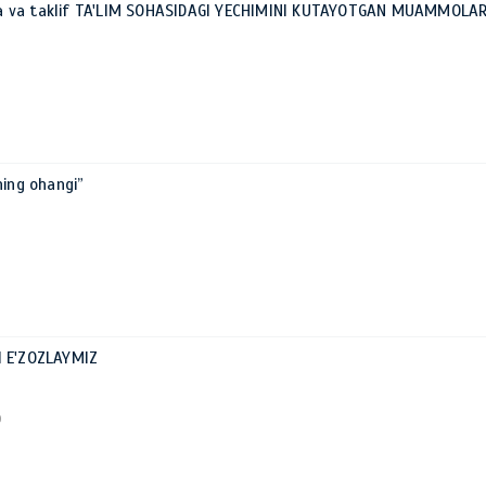
 va taklif TA'LIM SOHASIDAGI YECHIMINI KUTAYOTGAN MUAMMOLA
ning ohangi”
I E'ZOZLAYMIZ
0