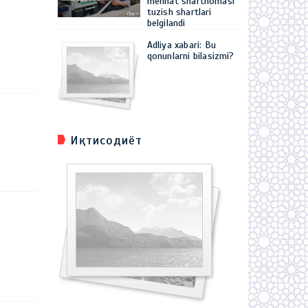
mehnat shartnomasi
tuzish shartlari
belgilandi
Adliya xabari: Bu
qonunlarni bilasizmi?
Иқтисодиёт