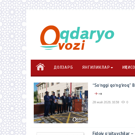
ДОЛЗАРБ
ЯНГИЛИКЛАР
ИҚТИС
“So‘nggi qo‘ng‘iroq” 
→
28 май 2026, 16:38
0
Fidoiy o‘qituvchilar –