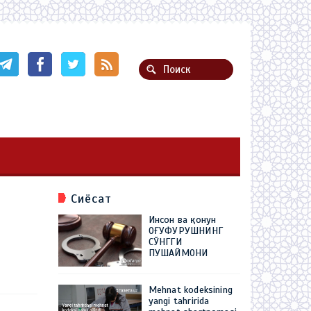
Сиёсат
Инсон ва қонун
ОҒУФУРУШНИНГ
СЎНГГИ
ПУШАЙМОНИ
Mehnat kodeksining
yangi tahririda