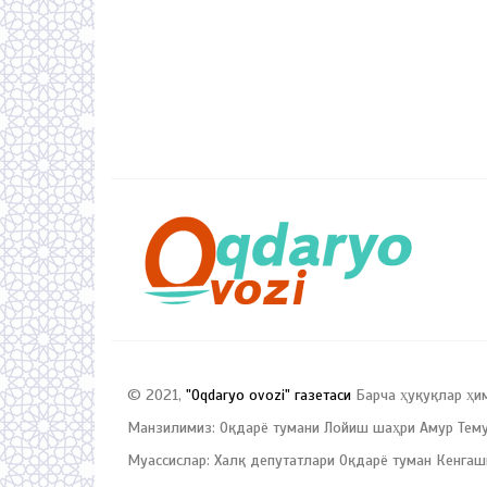
© 2021,
"Oqdaryo ovozi" газетаси
Барча ҳуқуқлар ҳи
Манзилимиз: Оқдарё тумани Лойиш шаҳри Амур Темур
Муассислар: Халқ депутатлари Оқдарё туман Кенгаш