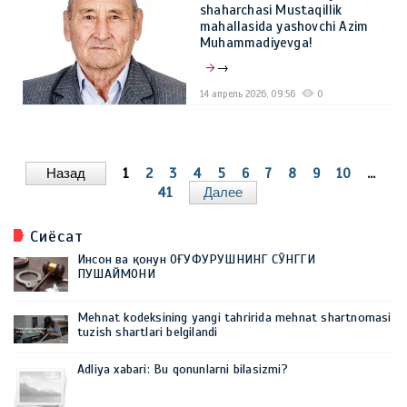
shaharchasi Mustaqillik
mahallasida yashovchi Azim
Muhammadiyevga!
→
14 апрель 2026, 09:56
0
Назад
1
2
3
4
5
6
7
8
9
10
...
41
Далее
Сиёсат
Инсон ва қонун ОҒУФУРУШНИНГ СЎНГГИ
ПУШАЙМОНИ
Mehnat kodeksining yangi tahririda mehnat shartnomasi
tuzish shartlari belgilandi
Adliya xabari: Bu qonunlarni bilasizmi?