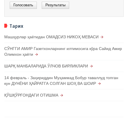
Тарих
Машҳурлар ҳаётидан ОМАДСИЗ НИКОҲ МЕВАСИ
СЎНГГИ АМИР Газетхонларнинг илтимосига кўра Сайид Амир
Олимхон ҳаёти
ШАРҚ МАНБАЛАРИДА ЎЛЧОВ БИРЛИКЛАРИ
14 февраль - Заҳириддин Муҳаммад Бобур таваллуд топган
кун ДУНЁНИ ҲАЙРАТГА СОЛГАН ШОҲ ВА ШОИР
ҚЎШҚЎРҒОНДАГИ ОТИШМА