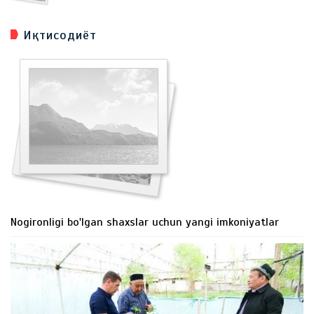
Иқтисодиёт
Nogironligi bo'lgan shaxslar uchun yangi imkoniyatlar