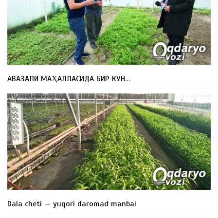
АВАЗАЛИ МАҲАЛЛАСИДА БИР КУН…
Dala cheti — yuqori daromad manbai