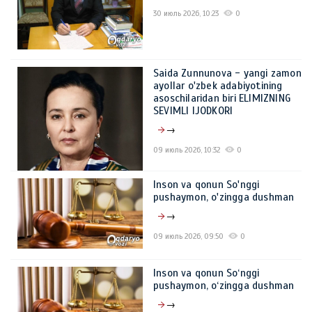
30 июль 2026, 10:23
0
Saida Zunnunova - yangi zamon
ayollar o'zbek adabiyotining
asoschilaridan biri ELIMIZNING
SEVIMLI IJODKORI
→
09 июль 2026, 10:32
0
Inson va qonun So'nggi
pushaymon, o'zingga dushman
→
09 июль 2026, 09:50
0
Inson va qonun So‘nggi
pushaymon, o‘zingga dushman
→