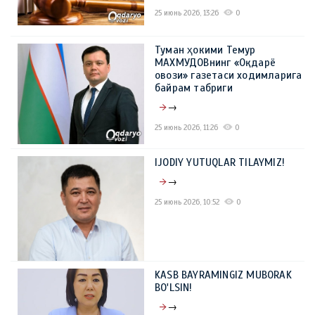
25 июнь 2026, 13:26
0
Туман ҳокими Темур
МАХМУДОВнинг «Оқдарё
овози» газетаси ходимларига
байрам табриги
→
25 июнь 2026, 11:26
0
IJODIY YUTUQLAR TILAYMIZ!
→
25 июнь 2026, 10:52
0
KASB BAYRAMINGIZ MUBORAK
BO'LSIN!
→