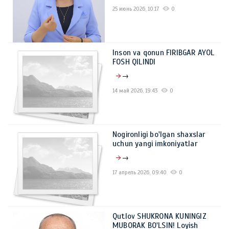
25 июнь 2026, 10:17
0
Inson va qonun FIRIBGAR AYOL
FOSH QILINDI
→
14 май 2026, 19:43
0
Nogironligi bo'lgan shaxslar
uchun yangi imkoniyatlar
→
17 апрель 2026, 09:40
0
Qutlov SHUKRONA KUNINGIZ
MUBORAK BO'LSIN! Loyish