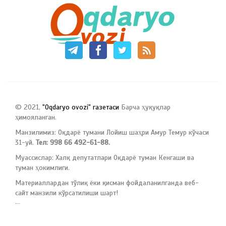
© 2021,
"Oqdaryo ovozi" газетаси
Барча ҳуқуқлар
ҳимояланган.
Манзилимиз: Оқдарё тумани Лойиш шаҳри Амур Темур кўчаси
31-уй.
Тел: 998 66 492-61-88.
Муассислар: Халқ депутатлари Оқдарё туман Кенгаши ва
туман ҳокимлиги.
Материаллардан тўлиқ ёки қисман фойдаланилганда веб-
сайт манзили кўрсатилиши шарт!
русские сериалы