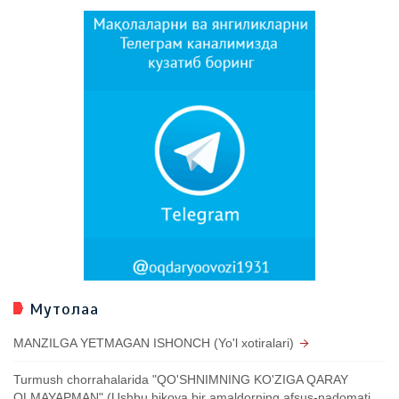
Мутолаа
MANZILGA YETMAGAN ISHONCH (Yo'l xotiralari)
Turmush chorrahalarida "QO'SHNIMNING KO'ZIGA QARAY
OLMAYAPMAN" (Ushbu hikoya bir amaldorning afsus-nadomati