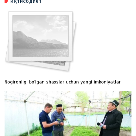
Иқтисодиёт
Nogironligi bo'lgan shaxslar uchun yangi imkoniyatlar