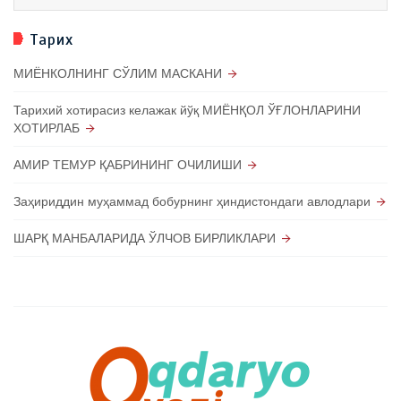
Тарих
МИЁНКОЛНИНГ СЎЛИМ МАСКАНИ
Тарихий хотирасиз келажак йўқ МИЁНҚОЛ ЎҒЛОНЛАРИНИ
ХОТИРЛАБ
АМИР ТЕМУР ҚАБРИНИНГ ОЧИЛИШИ
Заҳириддин муҳаммад бобурнинг ҳиндистондаги авлодлари
ШАРҚ МАНБАЛАРИДА ЎЛЧОВ БИРЛИКЛАРИ