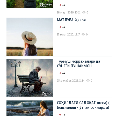
→
18 март 2026, 10:11
0
МАТЛУБА Ҳикоя
→
17 март 2026, 12:17
0
Турмуш чорраҳаларида
СЎНГГИ ПУШАЙМОН
→
25 декабрь 2025, 11:14
0
СОҲИЛДАГИ САДОҚАТ (қисса) (
Бошланиши ўтган сонларда)
→