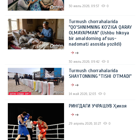
30 июль 2026, 09:57
0
Turmush chorrahalarida
"QO'SHNIMNING KO'ZIGA QARAY
OLMAYAPMAN" (Ushbu hikoya
bir amaldorning afsus-
nadomati asosida yozildi)
→
30 июль 2026, 09:42
0
Turmush chorrahalarida
SHAYTONNING "TISHI O'TMADI"
→
14 май 2026, 12:03
0
РИНГДАГИ УЧРАШУВ Ҳикоя
→
29 апрель 2026, 10:27
0