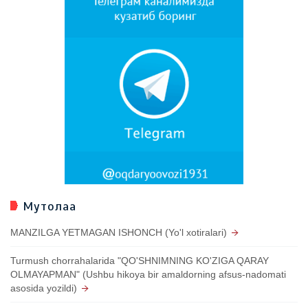
Мутолаа
MANZILGA YETMAGAN ISHONCH (Yo'l xotiralari)
Turmush chorrahalarida "QO'SHNIMNING KO'ZIGA QARAY
OLMAYAPMAN" (Ushbu hikoya bir amaldorning afsus-nadomati
asosida yozildi)