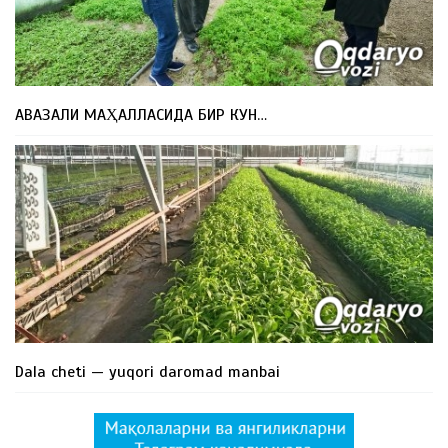
АВАЗАЛИ МАҲАЛЛАСИДА БИР КУН…
Dala cheti — yuqori daromad manbai