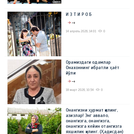
И З Т И Р О Б
→
14 апрель 2026, 14:01
0
Орамиздаги одамлар
Онахоннинг ибратли ҳаёт
йўли
→
18 март 2026, 10:34
0
Онангизни ҳурмат қилинг,
азизлар! Энг аввало,
онангизга, онангизга,
онангизга кейин отангизга
яхшилик қилинг. (Ҳадисдан)