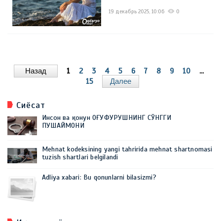
19 декабрь 2025, 10:06
0
Назад
1
2
3
4
5
6
7
8
9
10
...
15
Далее
Сиёсат
Инсон ва қонун ОҒУФУРУШНИНГ СЎНГГИ
ПУШАЙМОНИ
Mehnat kodeksining yangi tahririda mehnat shartnomasi
tuzish shartlari belgilandi
Adliya xabari: Bu qonunlarni bilasizmi?