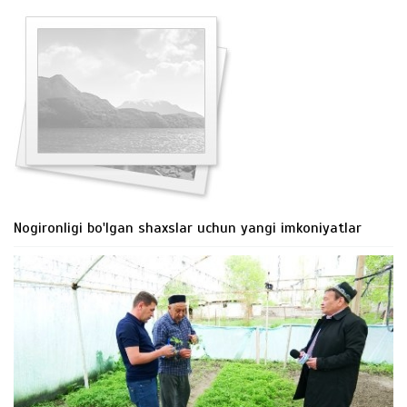
Nogironligi bo'lgan shaxslar uchun yangi imkoniyatlar