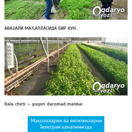
АВАЗАЛИ МАҲАЛЛАСИДА БИР КУН…
Dala cheti — yuqori daromad manbai