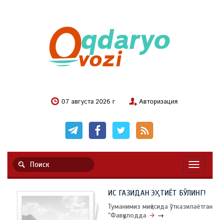
07 августа 2026 г
Авторизация
Навигац
ИС ГАЗИДАН ЭҲТИЁТ БЎЛИНГ!
Туманимиз миқёсида ўтказилаётган
"Фавқулодда
→