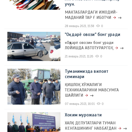
учун.
МАКТАБЛАРДАГИ ИЖОДИЙ-
МАДАНИЙ ТАР Ғ ИБОТЧИ
→
28 январь 2021, 15:38
0
"Оқдарё овози" бонг уради
«Оқдарё овози» бонг уради
ЛОЙИШДА АВТОТУРАРГОҲ
→
21 январь 2021, 11:26
0
Туманимизда вилоят
семинари
ҚИШЛОҚ ХЎЖАЛИГИ
ТЕХНИКАЛАРИНИ МАВСУМГА
ШАЙЛИГИ
→
07 январь 2021, 16:01
0
Хоким мурожаати
ХАЛҚ ДЕПУТАТЛАРИ ТУМАН
КЕНГАШИНИНГ НАВБАТДАН
→