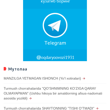
Мутолаа
MANZILGA YETMAGAN ISHONCH (Yo'l xotiralari)
Turmush chorrahalarida "QO'SHNIMNING KO'ZIGA QARAY
OLMAYAPMAN" (Ushbu hikoya bir amaldorning afsus-nadomati
asosida yozildi)
Turmush chorrahalarida SHAYTONNING "TISHI O'TMADI"