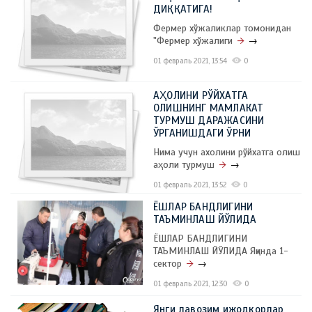
ДИҚҚАТИГА!
Фермер хўжаликлар томонидан
"Фермер хўжалиги
→
01 февраль 2021, 13:54
0
АҲОЛИНИ РЎЙХАТГА
ОЛИШНИНГ МАМЛАКАТ
ТУРМУШ ДАРАЖАСИНИ
ЎРГАНИШДАГИ ЎРНИ
Нима учун ахолини рўйxатга олиш
аҳоли турмуш
→
01 февраль 2021, 13:52
0
ЁШЛАР БАНДЛИГИНИ
ТАЪМИНЛАШ ЙЎЛИДА
ЁШЛАР БАНДЛИГИНИ
ТАЪМИНЛАШ ЙЎЛИДА Яқинда 1-
сектор
→
01 февраль 2021, 12:30
0
Янги лавозим ижодкорлар