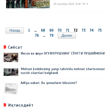
29 декабрь 2020, 11:58
0
Назад
1
...
68
69
70
71
72
73
74
75
76
...
79
Далее
Сиёсат
Инсон ва қонун ОҒУФУРУШНИНГ СЎНГГИ ПУШАЙМОНИ
Mehnat kodeksining yangi tahririda mehnat shartnomasi
tuzish shartlari belgilandi
Adliya xabari: Bu qonunlarni bilasizmi?
Иқтисодиёт