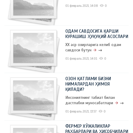
01 февраль 2021, 14:08
0
ОДАМ САВДОСИГА ҚАРШИ
КУРАШИШ ҲУҚУҚИЙ АСОСЛАРИ
XX аср охирларига келиб одам
савдоси бутун
→
01 февраль 2021, 14:01
0
ОЗОН ҚАТЛАМИ БИЗНИ
НИМАЛАРДАН ҲИМОЯ
ҚИЛАДИ?
Инсониятнинг табиат билан
дастлабки муносабатлари
→
01 февраль 2021, 13:57
0
ФЕРМЕР ХЎЖАЛИКЛАР
РАҲБАРЛАРИ ВА ҲИСОБЧИЛАРИ