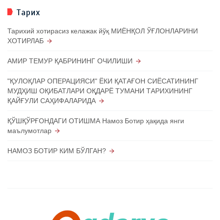
Тарих
Тарихий хотирасиз келажак йўқ МИЁНҚОЛ ЎҒЛОНЛАРИНИ
ХОТИРЛАБ
АМИР ТЕМУР ҚАБРИНИНГ ОЧИЛИШИ
"ҚУЛОҚЛАР ОПЕРАЦИЯСИ" ЁКИ ҚАТАҒОН СИЁСАТИНИНГ
МУДҲИШ ОҚИБАТЛАРИ ОҚДАРЁ ТУМАНИ ТАРИХИНИНГ
ҚАЙҒУЛИ САҲИФАЛАРИДА
ҚЎШҚЎРҒОНДАГИ ОТИШМА Намоз Ботир ҳақида янги
маълумотлар
НАМОЗ БОТИР КИМ БЎЛГАН?