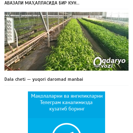
АВАЗАЛИ МАҲАЛЛАСИДА БИР КУН…
Dala cheti — yuqori daromad manbai