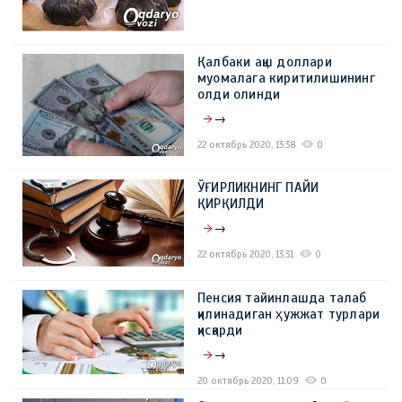
Қалбаки ақш доллари
муомалага киритилишининг
олди олинди
→
22 октябрь 2020, 13:38
0
ЎҒИРЛИКНИНГ ПАЙИ
ҚИРҚИЛДИ
→
22 октябрь 2020, 13:31
0
Пенсия тайинлашда талаб
қилинадиган ҳужжат турлари
қисқарди
→
20 октябрь 2020, 11:09
0