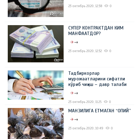
23 октябрь 2020, 12:38
0
СУПЕР КОНТРАКТДАН КИМ
МАНФААТДОР?
→
23 октябрь 2020, 12:32
0
Тадбиркорлар
мурожаатларини сифатли
кўриб чиқиш – давр талаби
→
23 октябрь 2020, 11:25
0
МАНЗИЛИГА ЕТМАГАН “ОПИЙ”
→
23 октябрь 2020, 10:49
0