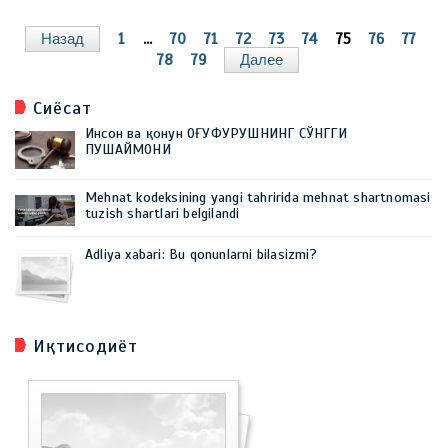
Назад
1
...
70
71
72
73
74
75
76
77
78
79
Далее
Сиёсат
Инсон ва қонун ОҒУФУРУШНИНГ СЎНГГИ
ПУШАЙМОНИ
Mehnat kodeksining yangi tahririda mehnat shartnomasi
tuzish shartlari belgilandi
Adliya xabari: Bu qonunlarni bilasizmi?
Иқтисодиёт