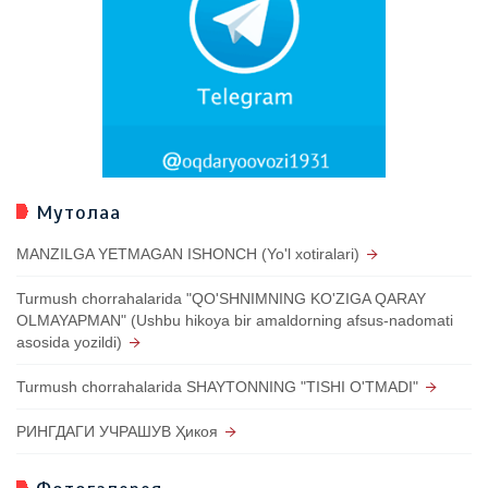
Мутолаа
MANZILGA YETMAGAN ISHONCH (Yo'l xotiralari)
Turmush chorrahalarida "QO'SHNIMNING KO'ZIGA QARAY
OLMAYAPMAN" (Ushbu hikoya bir amaldorning afsus-nadomati
asosida yozildi)
Turmush chorrahalarida SHAYTONNING "TISHI O'TMADI"
РИНГДАГИ УЧРАШУВ Ҳикоя