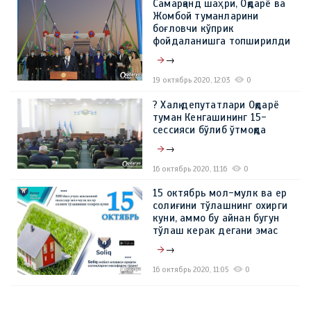
Самарқанд шаҳри, Оқдарё ва
Жомбой туманларини
боғловчи кўприк
фойдаланишга топширилди
→
19 октябрь 2020, 12:03
0
? Халқ депутатлари Оқдарё
туман Кенгашининг 15-
сессияси бўлиб ўтмоқда
→
16 октябрь 2020, 11:16
0
15 октябрь мол-мулк ва ер
солиғини тўлашнинг охирги
куни, аммо бу айнан бугун
тўлаш керак дегани эмас
→
16 октябрь 2020, 11:05
0