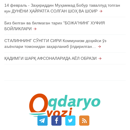
14 февраль - Заҳириддин Муҳаммад Бобур таваллуд топган
кун ДУНЁНИ ҲАЙРАТГА СОЛГАН ШОҲ ВА ШОИР
Биз билган ва билмаган тарих "БОЖА"НИНГ ХУФИЯ
БОЙЛИКЛАРИ
СТАЛИННИНГ СЎНГГИ СИРИ Коммунизм доҳийси ўз
аъёнлари томонидан заҳарланиб ўлдирилган…
ҚАДИМГИ ШАРҚ АФСОНАЛАРИДА АЁЛ ОБРАЗИ