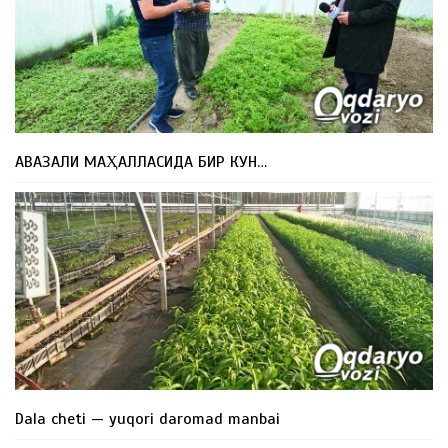
АВАЗАЛИ МАҲАЛЛАСИДА БИР КУН…
Dala cheti — yuqori daromad manbai