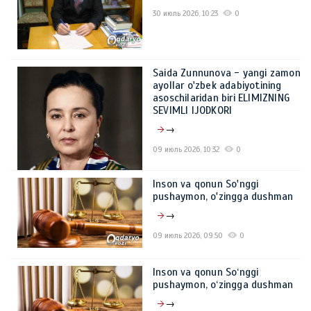
30 июль 2026, 10:23
0
Saida Zunnunova - yangi zamon
ayollar o'zbek adabiyotining
asoschilaridan biri ELIMIZNING
SEVIMLI IJODKORI
→
09 июль 2026, 10:32
0
Inson va qonun So'nggi
pushaymon, o'zingga dushman
→
09 июль 2026, 09:50
0
Inson va qonun So‘nggi
pushaymon, o‘zingga dushman
→