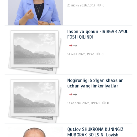
25 июнь 2026, 10:17
0
Inson va qonun FIRIBGAR AYOL
FOSH QILINDI
→
14 май 2026, 19:43
0
Nogironligi bo'lgan shaxslar
uchun yangi imkoniyatlar
→
17 апрель 2026, 09:40
0
Qutlov SHUKRONA KUNINGIZ
MUBORAK BO'LSIN! Loyish