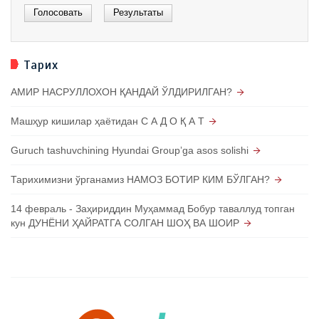
Тарих
АМИР НАСРУЛЛОХОН ҚАНДАЙ ЎЛДИРИЛГАН?
Машҳур кишилар ҳаётидан С А Д О Қ А Т
Guruch tashuvchining Hyundai Groupʼga asos solishi
Тарихимизни ўрганамиз НАМОЗ БОТИР КИМ БЎЛГАН?
14 февраль - Заҳириддин Муҳаммад Бобур таваллуд топган
кун ДУНЁНИ ҲАЙРАТГА СОЛГАН ШОҲ ВА ШОИР