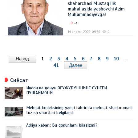
shaharchasi Mustaqillik
mahallasida yashovchi Azim
Muhammadiyevga!
→
14 апрель 2026, 09:56
0
Назад
1
2
3
4
5
6
7
8
9
10
...
41
Далее
Сиёсат
Инсон ва қонун ОҒУФУРУШНИНГ СЎНГГИ
ПУШАЙМОНИ
Mehnat kodeksining yangi tahririda mehnat shartnomasi
tuzish shartlari belgilandi
Adliya xabari: Bu qonunlarni bilasizmi?