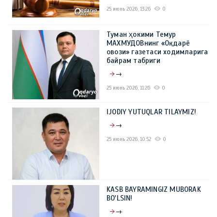
25 июнь 2026, 13:26
0
Туман ҳокими Темур
МАХМУДОВнинг «Оқдарё
овози» газетаси ходимларига
байрам табриги
→
25 июнь 2026, 11:26
0
IJODIY YUTUQLAR TILAYMIZ!
→
25 июнь 2026, 10:52
0
KASB BAYRAMINGIZ MUBORAK
BO'LSIN!
→