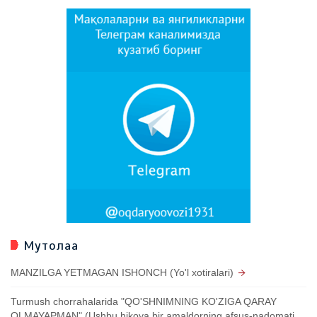
Мутолаа
MANZILGA YETMAGAN ISHONCH (Yo'l xotiralari)
Turmush chorrahalarida "QO'SHNIMNING KO'ZIGA QARAY
OLMAYAPMAN" (Ushbu hikoya bir amaldorning afsus-nadomati