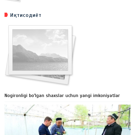
Иқтисодиёт
Nogironligi bo'lgan shaxslar uchun yangi imkoniyatlar