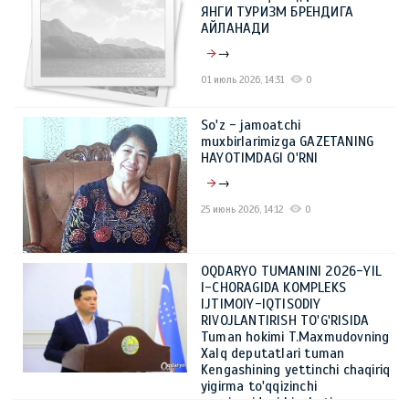
ЯНГИ ТУРИЗМ БРЕНДИГА
АЙЛАНАДИ
→
01 июль 2026, 14:31
0
So'z - jamoatchi
muxbirlarimizga GAZETANING
HAYOTIMDAGI O'RNI
→
25 июнь 2026, 14:12
0
OQDARYO TUMANINI 2026-YIL
I-CHORAGIDA KOMPLEKS
IJTIMOIY-IQTISODIY
RIVOJLANTIRISH TO'G'RISIDA
Tuman hokimi T.Maxmudovning
Xalq deputatlari tuman
Kengashining yettinchi chaqiriq
yigirma to'qqizinchi
sessiyasidagi hisoboti