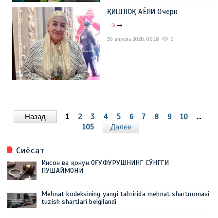
ҚИШЛОҚ АЁЛИ Очерк
→
30 апрель 2026, 09:18
0
Назад
1
2
3
4
5
6
7
8
9
10
...
105
Далее
Сиёсат
Инсон ва қонун ОҒУФУРУШНИНГ СЎНГГИ
ПУШАЙМОНИ
Mehnat kodeksining yangi tahririda mehnat shartnomasi
tuzish shartlari belgilandi