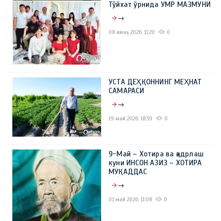
Тўйхат ўрнида УМР МАЗМУНИ
→
→
08 июнь 2026, 14:44
0
08 июнь 2026, 11:20
0
УСТА ДЕҲҚОННИНГ МЕҲНАТ
САМАРАСИ
→
19 май 2026, 18:39
0
9-Май – Хотира ва қадрлаш
куни ИНСОН АЗИЗ – ХОТИРА
МУҚАДДАС
→
01 май 2026, 11:08
0