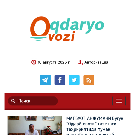
10 августа 2026 г
Авторизация
Навигац
МАТБУОТ АНЖУМАНИ Бугун
“Оқдарё овози” газетаси
таҳририятида туман
мактабгача ва мактаб