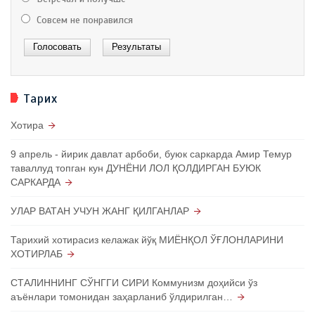
Совсем не понравился
Тарих
Хотира
9 апрель - йирик давлат арбоби, буюк саркарда Амир Темур
таваллуд топган кун ДУНЁНИ ЛОЛ ҚОЛДИРГАН БУЮК
САРКАРДА
УЛАР ВАТАН УЧУН ЖАНГ ҚИЛГАНЛАР
Тарихий хотирасиз келажак йўқ МИЁНҚОЛ ЎҒЛОНЛАРИНИ
ХОТИРЛАБ
СТАЛИННИНГ СЎНГГИ СИРИ Коммунизм доҳийси ўз
аъёнлари томонидан заҳарланиб ўлдирилган…