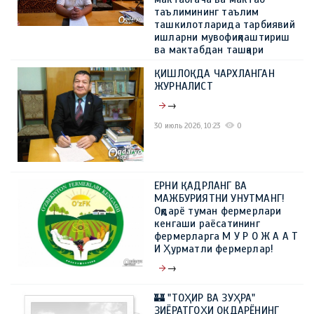
таълимининг таълим
ташкилотларида тарбиявий
ишларни мувофиқлаштириш
ва мактабдан ташқари
таълимни ташкил этиш
ҚИШЛОҚДА ЧАРХЛАНГАН
шўбаси бош мутахассиси
ЖУРНАЛИСТ
Ҳиммат Бўлаков иштирокида
→
→
30 июль 2026, 10:23
0
10 август 2026, 12:52
0
ЕРНИ ҚАДРЛАНГ ВА
МАЖБУРИЯТНИ УНУТМАНГ!
Оқдарё туман фермерлари
кенгаши раёсатининг
фермерларга М У Р О Ж А А Т
И Ҳурматли фермерлар!
→
09 июль 2026, 10:23
0
🏰 "ТОҲИР ВА ЗУҲРА"
ЗИЁРАТГОҲИ ОҚДАРЁНИНГ