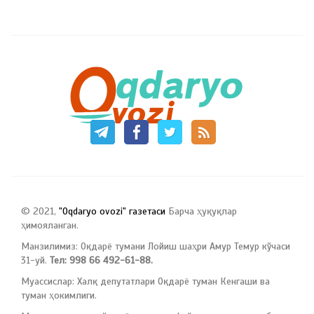
© 2021,
"Oqdaryo ovozi" газетаси
Барча ҳуқуқлар
ҳимояланган.
Манзилимиз: Оқдарё тумани Лойиш шаҳри Амур Темур кўчаси
31-уй.
Тел: 998 66 492-61-88.
Муассислар: Халқ депутатлари Оқдарё туман Кенгаши ва
туман ҳокимлиги.