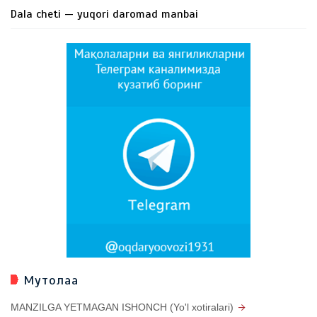
Dala cheti — yuqori daromad manbai
Мутолаа
MANZILGA YETMAGAN ISHONCH (Yo'l xotiralari)