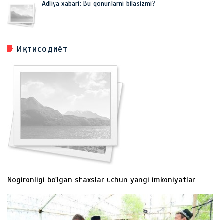
Adliya xabari: Bu qonunlarni bilasizmi?
Иқтисодиёт
Nogironligi bo'lgan shaxslar uchun yangi imkoniyatlar