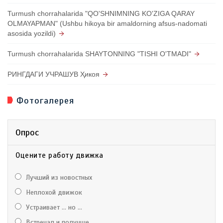
Turmush chorrahalarida "QO'SHNIMNING KO'ZIGA QARAY
OLMAYAPMAN" (Ushbu hikoya bir amaldorning afsus-nadomati
asosida yozildi)
Turmush chorrahalarida SHAYTONNING "TISHI O'TMADI"
РИНГДАГИ УЧРАШУВ Ҳикоя
Фотогалерея
Опрос
Оцените работу движка
Лучший из новостных
Неплохой движок
Устраивает ... но ...
Встречал и получше