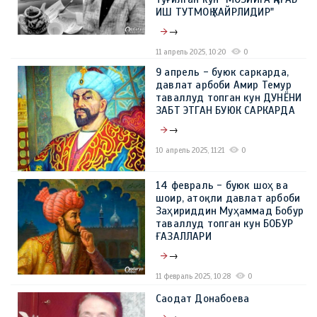
ИШ ТУТМОҚ ХАЙРЛИДИР"
→
11 апрель 2025, 10:20
0
9 апрель - буюк саркарда,
давлат арбоби Амир Темур
таваллуд топган кун ДУНЁНИ
ЗАБТ ЭТГАН БУЮК САРКАРДА
→
10 апрель 2025, 11:21
0
14 февраль - буюк шоҳ ва
шоир, атоқли давлат арбоби
Заҳириддин Муҳаммад Бобур
таваллуд топган кун БОБУР
ҒАЗАЛЛАРИ
→
11 февраль 2025, 10:28
0
Саодат Донабоева