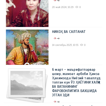
→
20 май 2024, 10:29
0
НИКОҲ ВА САЛТАНАТ
→
14 сентябрь 2023, 10:55
0
6 март - маърифатпарвар
шоир, жамоат арбоби Ҳамза
Ҳакимзода Ниёзий таваллуд
топган кун ЎЗ ҲАЁТИНИ ХАЛҚИ
ВА ВАТАНИНИНГ
ФАРОВОНЛИГИГА БАХШИДА
ЭТГАН ЭДИ
→