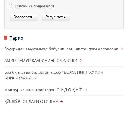
Совсем не понравился
Тарих
Заҳириддин муҳаммад бобурнинг ҳиндистондаги авлодлари
АМИР ТЕМУР ҚАБРИНИНГ ОЧИЛИШИ
Биз билган ва билмаган тарих "БОЖА"НИНГ ХУФИЯ
БОЙЛИКЛАРИ
Машҳур кишилар ҳаётидан С А Д О Қ А Т
ҚЎШҚЎРҒОНДАГИ ОТИШМА