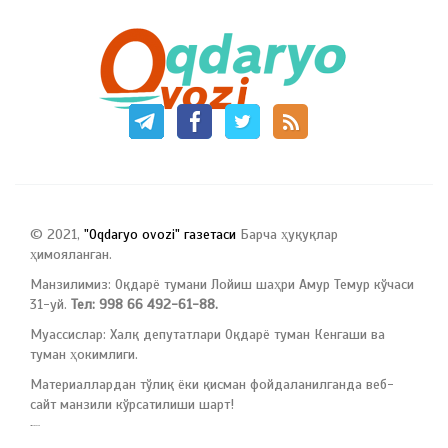
© 2021,
"Oqdaryo ovozi" газетаси
Барча ҳуқуқлар
ҳимояланган.
Манзилимиз: Оқдарё тумани Лойиш шаҳри Амур Темур кўчаси
31-уй.
Тел: 998 66 492-61-88.
Муассислар: Халқ депутатлари Оқдарё туман Кенгаши ва
туман ҳокимлиги.
Материаллардан тўлиқ ёки қисман фойдаланилганда веб-
сайт манзили кўрсатилиши шарт!
русские сериалы