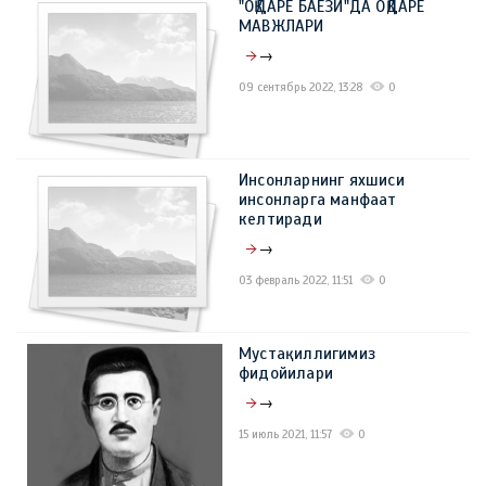
"OҚДАРЁ БАЁЗИ"ДА ОҚДАРЁ
09 март 2023, 11:41
0
МАВЖЛАРИ
→
09 сентябрь 2022, 13:28
0
Инсонларнинг яхшиси
инсонларга манфаат
келтиради
→
03 февраль 2022, 11:51
0
Мустақиллигимиз
фидойилари
→
15 июль 2021, 11:57
0