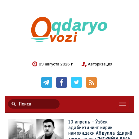
09 августа 2026 г
Авторизация
Навигац
10 апрель - Ўзбек
адабиётининг йирик
намояндаси Абдулла Қодирий
туғилган кун "МОЗИЙГА ҚАРАБ