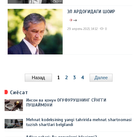
ЭЛ АРДОҒИДАГИ ШОИР
→
29 апрель 2021, 14:12
0
Назад
1
2
3
4
Далее
Сиёсат
Инсон ва қонун ОҒУФУРУШНИНГ СЎНГГИ
ПУШАЙМОНИ
Mehnat kodeksining yangi tahririda mehnat shartnomasi
tuzish shartlari belgilandi