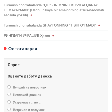
Turmush chorrahalarida "QO'SHNIMNING KO'ZIGA QARAY
OLMAYAPMAN" (Ushbu hikoya bir amaldorning afsus-nadomati
asosida yozildi)
Turmush chorrahalarida SHAYTONNING "TISHI O'TMADI"
РИНГДАГИ УЧРАШУВ Ҳикоя
Фотогалерея
Опрос
Оцените работу движка
Лучший из новостных
Неплохой движок
Устраивает ... но ...
Встречал и получше