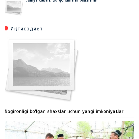
Adliya xabari: Bu qonunlarni bilasizmi?
Иқтисодиёт
Nogironligi bo'lgan shaxslar uchun yangi imkoniyatlar