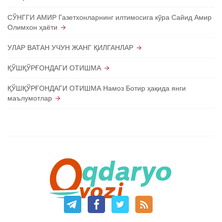
СЎНГГИ АМИР Газетхонларнинг илтимосига кўра Сайид Амир
Олимхон ҳаёти
УЛАР ВАТАН УЧУН ЖАНГ ҚИЛГАНЛАР
ҚЎШҚЎРҒОНДАГИ ОТИШМА
ҚЎШҚЎРҒОНДАГИ ОТИШМА Намоз Ботир ҳақида янги
маълумотлар