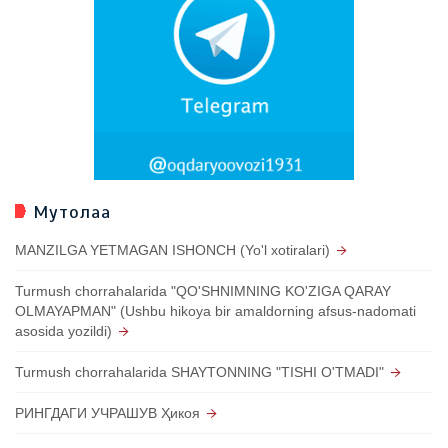
Мутолаа
MANZILGA YETMAGAN ISHONCH (Yo'l xotiralari)
Turmush chorrahalarida "QO'SHNIMNING KO'ZIGA QARAY
OLMAYAPMAN" (Ushbu hikoya bir amaldorning afsus-nadomati
asosida yozildi)
Turmush chorrahalarida SHAYTONNING "TISHI O'TMADI"
РИНГДАГИ УЧРАШУВ Ҳикоя