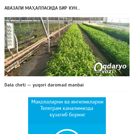
АВАЗАЛИ МАҲАЛЛАСИДА БИР КУН…
Dala cheti — yuqori daromad manbai