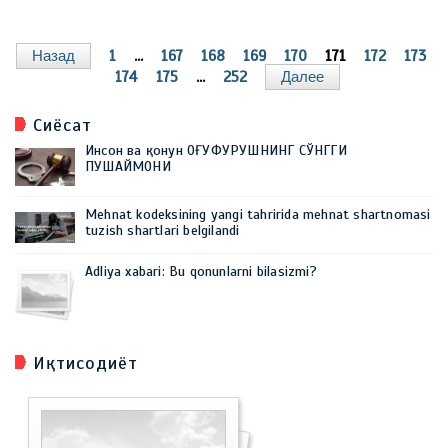
Назад
1
...
167
168
169
170
171
172
173
174
175
...
252
Далее
Сиёсат
Инсон ва қонун ОҒУФУРУШНИНГ СЎНГГИ
ПУШАЙМОНИ
Mehnat kodeksining yangi tahririda mehnat shartnomasi
tuzish shartlari belgilandi
Adliya xabari: Bu qonunlarni bilasizmi?
Иқтисодиёт