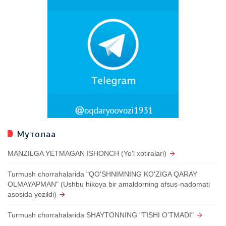
Мутолаа
MANZILGA YETMAGAN ISHONCH (Yo'l xotiralari)
Turmush chorrahalarida "QO'SHNIMNING KO'ZIGA QARAY
OLMAYAPMAN" (Ushbu hikoya bir amaldorning afsus-nadomati
asosida yozildi)
Turmush chorrahalarida SHAYTONNING "TISHI O'TMADI"