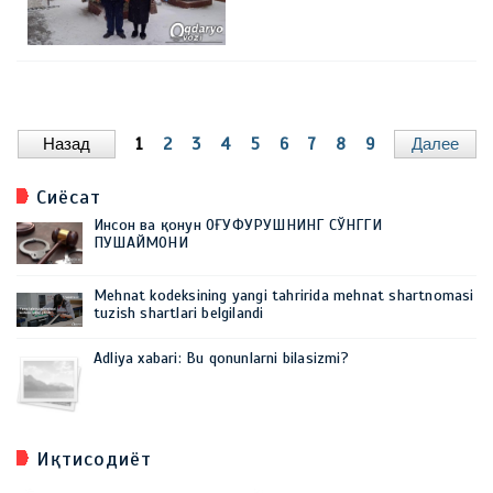
Назад
1
2
3
4
5
6
7
8
9
Далее
Сиёсат
Инсон ва қонун ОҒУФУРУШНИНГ СЎНГГИ
ПУШАЙМОНИ
Mehnat kodeksining yangi tahririda mehnat shartnomasi
tuzish shartlari belgilandi
Adliya xabari: Bu qonunlarni bilasizmi?
Иқтисодиёт