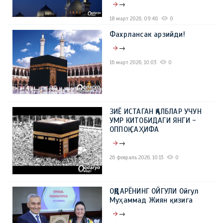
→
18 март 2026, 09:46
0
Фахрлансак арзийди!
→
16 март 2026, 10:03
0
ЗИЁ ИСТАГАН ҚАЛБЛАР УЧУН
УМР КИТОБИДАГИ ЯНГИ -
ОППОҚ САҲИФА
→
26 февраль 2026, 10:13
0
ОҚДАРЁНИНГ ОЙГУЛИ Ойгул
Муҳаммад Жиян қизига
→