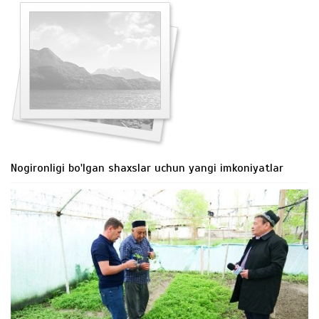
Nogironligi bo'lgan shaxslar uchun yangi imkoniyatlar