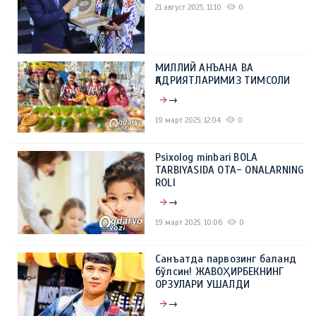
21 август 2025, 11:10
0
МИЛЛИЙ АНЪАНА ВА
ҚАДРИЯТЛАРИМИЗ ТИМСОЛИ
→
19 март 2025, 12:04
0
Psixolog minbari BOLA
TARBIYASIDA OTA- ONALARNING
ROLI
→
19 март 2025, 10:06
0
Санъатда парвозинг баланд
бўлсин! ЖАВОҲИРБЕКНИНГ
ОРЗУЛАРИ УШАЛДИ
→