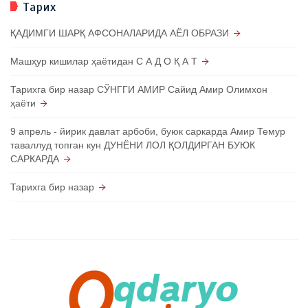
Тарих
ҚАДИМГИ ШАРҚ АФСОНАЛАРИДА АЁЛ ОБРАЗИ
Машҳур кишилар ҳаётидан С А Д О Қ А Т
Тарихга бир назар СЎНГГИ АМИР Сайид Амир Олимхон
ҳаёти
9 апрель - йирик давлат арбоби, буюк саркарда Амир Темур
таваллуд топган кун ДУНЁНИ ЛОЛ ҚОЛДИРГАН БУЮК
САРКАРДА
Тарихга бир назар