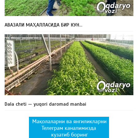
АВАЗАЛИ МАҲАЛЛАСИДА БИР КУН…
Dala cheti — yuqori daromad manbai