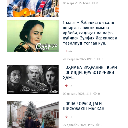
03 март 2025, 12:48
0
1 март - Ўзбекистон халқ
шоири, таниқли жамоат
арбоби, садоқат ва вафо
куйчиси Зулфия Исроилова
таваллуд топган кун.
→
28 февраль 2025, 09:57
0
ТОҲИР ВА ЗУҲРАНИНГ ҚАБРИ
ТОПИЛДИ, ҚОРАБОТИРНИКИ
ҲАМ...
→
02 январь 2025, 11:14
0
ТОҒЛАР ОРАСИДАГИ
ШИФОБАХШ МАСКАН
→
25 декабрь 2024, 13:53
0