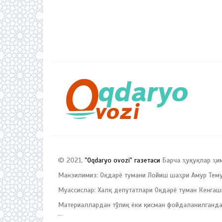
© 2021,
"Oqdaryo ovozi" газетаси
Барча ҳуқуқлар ҳи
Манзилимиз: Оқдарё тумани Лойиш шаҳри Амур Темур
Муассислар: Халқ депутатлари Оқдарё туман Кенгаш
Материаллардан тўлиқ ёки қисман фойдаланилганда
русские сериалы