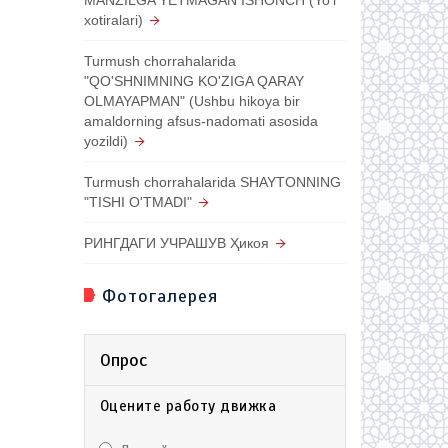
xotiralari)
Turmush chorrahalarida
"QO'SHNIMNING KO'ZIGA QARAY
OLMAYAPMAN" (Ushbu hikoya bir
amaldorning afsus-nadomati asosida
yozildi)
Turmush chorrahalarida SHAYTONNING
"TISHI O'TMADI"
РИНГДАГИ УЧРАШУВ Ҳикоя
Фотогалерея
Опрос
Оцените работу движка