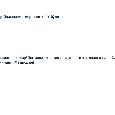
р Онахоннинг ибратли ҳаёт йўли
линг, азизлар! Энг аввало, онангизга, онангизга, онангизга кей
қилинг. (Ҳадисдан)