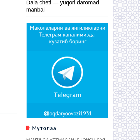
Dala cheti — yuqori daromad
manbai
Мутолаа
MANZILGA YETMAGAN ISHONCH (Yo'l