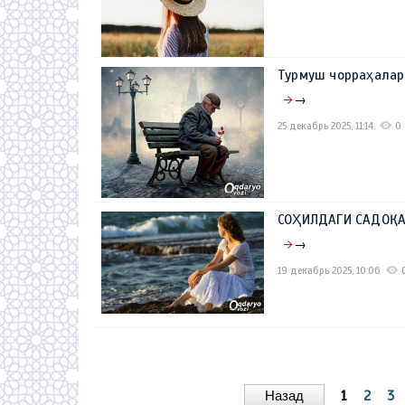
Турмуш чорраҳала
→
25 декабрь 2025, 11:14
0
СОҲИЛДАГИ САДОҚАТ
→
19 декабрь 2025, 10:06
Назад
1
2
3