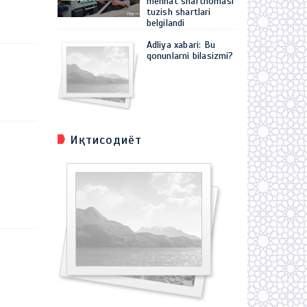
mehnat shartnomasi
tuzish shartlari
belgilandi
Adliya xabari: Bu
qonunlarni bilasizmi?
Иқтисодиёт