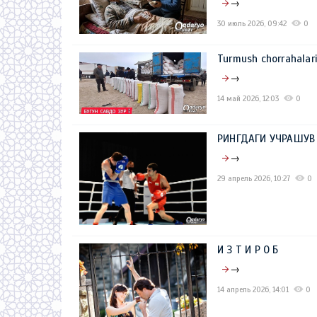
→
30 июль 2026, 09:42
0
Turmush chorrahalar
→
14 май 2026, 12:03
0
РИНГДАГИ УЧРАШУВ
→
29 апрель 2026, 10:27
0
И З Т И Р О Б
→
14 апрель 2026, 14:01
0