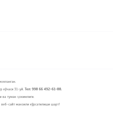
мояланган.
 кўчаси 31-уй.
Тел: 998 66 492-61-88.
и ва туман ҳокимлиги.
 веб-сайт манзили кўрсатилиши шарт!