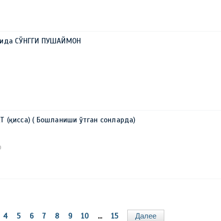
рида СЎНГГИ ПУШАЙМОН
 (қисса) ( Бошланиши ўтган сонларда)
0
4
5
6
7
8
9
10
...
15
Далее