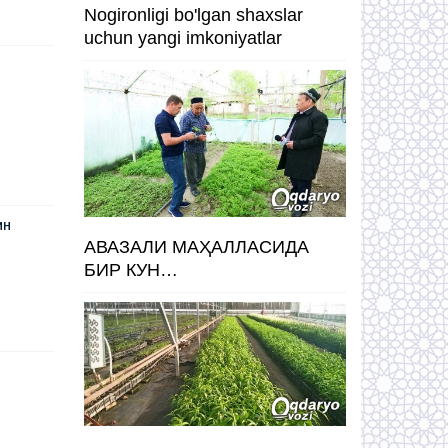
Nogironligi bo'lgan shaxslar
uchun yangi imkoniyatlar
ин
АВАЗАЛИ МАҲАЛЛАСИДА
БИР КУН…