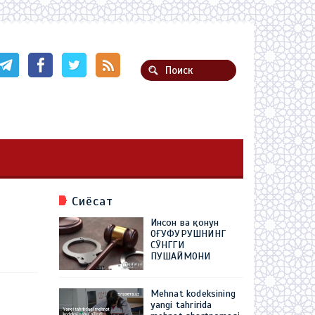
Сиёсат
Инсон ва қонун
ОҒУФУРУШНИНГ
СЎНГГИ
ПУШАЙМОНИ
Mehnat kodeksining
yangi tahririda