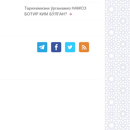
Тарихимизни ўрганамиз НАМОЗ
БОТИР КИМ БЎЛГАН?