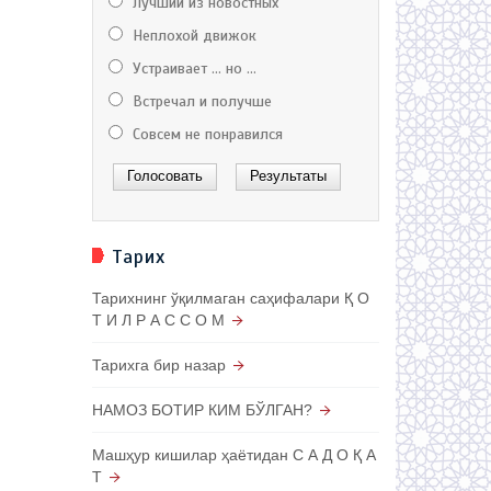
Лучший из новостных
Неплохой движок
Устраивает ... но ...
Встречал и получше
Совсем не понравился
Тарих
Тарихнинг ўқилмаган саҳифалари Қ О
Т И Л Р А С С О М
Тарихга бир назар
НАМОЗ БОТИР КИМ БЎЛГАН?
Машҳур кишилар ҳаётидан С А Д О Қ А
Т