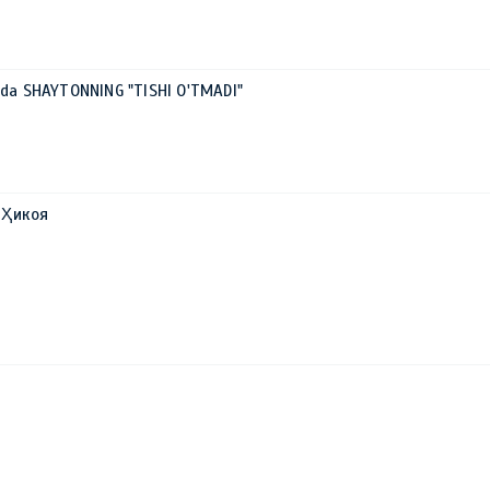
ida SHAYTONNING "TISHI O'TMADI"
 Ҳикоя