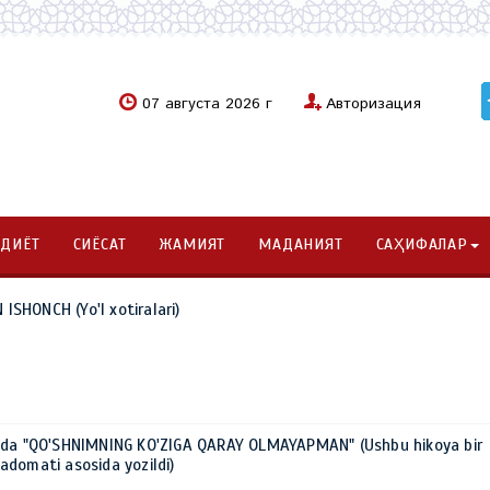
07 августа 2026 г
Авторизация
ОДИЁТ
СИЁСАТ
ЖАМИЯТ
МАДАНИЯТ
САҲИФАЛАР
SHONCH (Yo'l xotiralari)
ida "QO'SHNIMNING KO'ZIGA QARAY OLMAYAPMAN" (Ushbu hikoya bir
domati asosida yozildi)