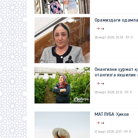
Орамиздаги одамла
→
18 март 2026, 10:34
0
Онангизни ҳурмат қи
отангизга яхшилик 
→
18 март 2026, 10:11
0
МАТЛУБА Ҳикоя
→
17 март 2026, 12:17
0