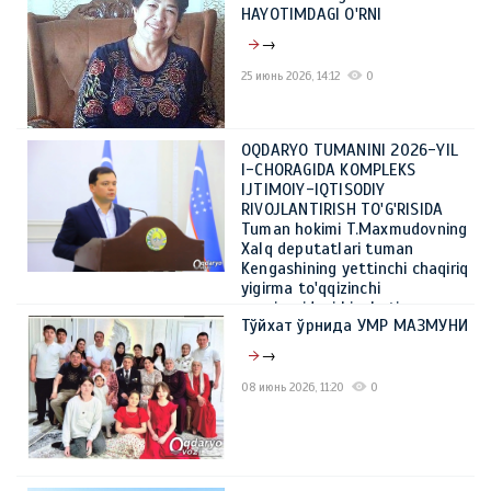
HAYOTIMDAGI O'RNI
→
25 июнь 2026, 14:12
0
OQDARYO TUMANINI 2026-YIL
I-CHORAGIDA KOMPLEKS
IJTIMOIY-IQTISODIY
RIVOJLANTIRISH TO'G'RISIDA
Tuman hokimi T.Maxmudovning
Xalq deputatlari tuman
Kengashining yettinchi chaqiriq
yigirma to'qqizinchi
sessiyasidagi hisoboti
Тўйхат ўрнида УМР МАЗМУНИ
→
→
08 июнь 2026, 14:44
0
08 июнь 2026, 11:20
0