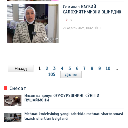
Семинар КАСБИЙ
САЛОҲИЯТИМИЗНИ ОШИРДИК
→
29 апрель 2026, 10:42
0
Назад
1
2
3
4
5
6
7
8
9
10
...
105
Далее
Сиёсат
Инсон ва қонун ОҒУФУРУШНИНГ СЎНГГИ
ПУШАЙМОНИ
Mehnat kodeksining yangi tahririda mehnat shartnomasi
tuzish shartlari belgilandi