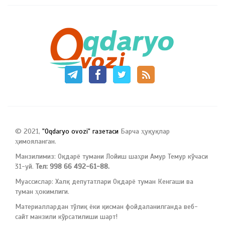
© 2021,
"Oqdaryo ovozi" газетаси
Барча ҳуқуқлар
ҳимояланган.
Манзилимиз: Оқдарё тумани Лойиш шаҳри Амур Темур кўчаси
31-уй.
Тел: 998 66 492-61-88.
Муассислар: Халқ депутатлари Оқдарё туман Кенгаши ва
туман ҳокимлиги.
Материаллардан тўлиқ ёки қисман фойдаланилганда веб-
сайт манзили кўрсатилиши шарт!