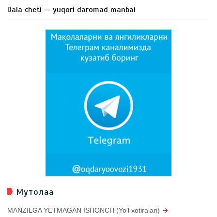
Dala cheti — yuqori daromad manbai
Мутолаа
MANZILGA YETMAGAN ISHONCH (Yo'l xotiralari)