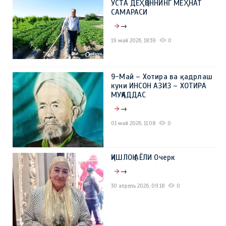
УСТА ДЕҲҚОННИНГ МЕҲНАТ
САМАРАСИ
→
19 май 2026, 18:39
0
9-Май – Хотира ва қадрлаш
куни ИНСОН АЗИЗ – ХОТИРА
МУҚАДДАС
→
01 май 2026, 11:08
0
ҚИШЛОҚ АЁЛИ Очерк
→
30 апрель 2026, 09:18
0