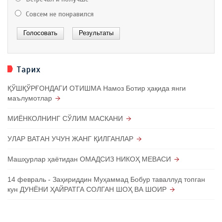
Совсем не понравился
Тарих
ҚЎШҚЎРҒОНДАГИ ОТИШМА Намоз Ботир ҳақида янги
маълумотлар
МИЁНКОЛНИНГ СЎЛИМ МАСКАНИ
УЛАР ВАТАН УЧУН ЖАНГ ҚИЛГАНЛАР
Машҳурлар ҳаётидан ОМАДСИЗ НИКОҲ МЕВАСИ
14 февраль - Заҳириддин Муҳаммад Бобур таваллуд топган
кун ДУНЁНИ ҲАЙРАТГА СОЛГАН ШОҲ ВА ШОИР