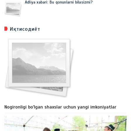
Adliya xabari: Bu qonunlarni bilasizmi?
Иқтисодиёт
Nogironligi bo'lgan shaxslar uchun yangi imkoniyatlar