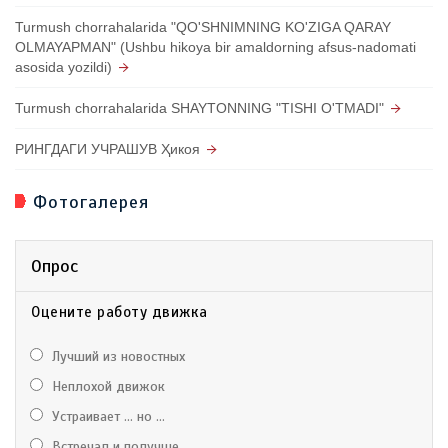
Turmush chorrahalarida "QO'SHNIMNING KO'ZIGA QARAY
OLMAYAPMAN" (Ushbu hikoya bir amaldorning afsus-nadomati
asosida yozildi)
Turmush chorrahalarida SHAYTONNING "TISHI O'TMADI"
РИНГДАГИ УЧРАШУВ Ҳикоя
Фотогалерея
Опрос
Оцените работу движка
Лучший из новостных
Неплохой движок
Устраивает ... но ...
Встречал и получше