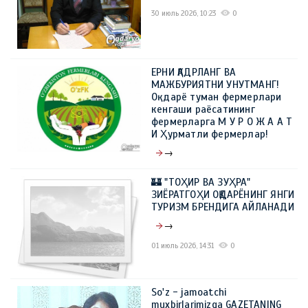
30 июль 2026, 10:23
0
ЕРНИ ҚАДРЛАНГ ВА
МАЖБУРИЯТНИ УНУТМАНГ!
Оқдарё туман фермерлари
кенгаши раёсатининг
фермерларга М У Р О Ж А А Т
И Ҳурматли фермерлар!
→
09 июль 2026, 10:23
0
🏰 "ТОҲИР ВА ЗУҲРА"
ЗИЁРАТГОҲИ ОҚДАРЁНИНГ ЯНГИ
ТУРИЗМ БРЕНДИГА АЙЛАНАДИ
→
01 июль 2026, 14:31
0
So'z - jamoatchi
muxbirlarimizga GAZETANING