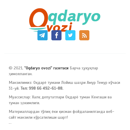
© 2021,
"Oqdaryo ovozi" газетаси
Барча ҳуқуқлар
ҳимояланган.
Манзилимиз: Оқдарё тумани Лойиш шаҳри Амур Темур кўчаси
31-уй.
Тел: 998 66 492-61-88.
Муассислар: Халқ депутатлари Оқдарё туман Кенгаши ва
туман ҳокимлиги.
Материаллардан тўлиқ ёки қисман фойдаланилганда веб-
сайт манзили кўрсатилиши шарт!
русские сериалы