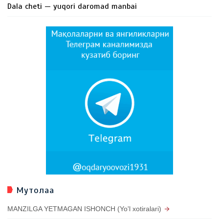
Dala cheti — yuqori daromad manbai
Мутолаа
MANZILGA YETMAGAN ISHONCH (Yo'l xotiralari)