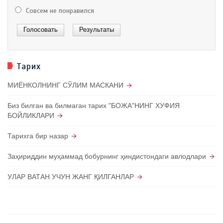
Совсем не понравился
Тарих
МИЁНКОЛНИНГ СЎЛИМ МАСКАНИ
Биз билган ва билмаган тарих "БОЖА"НИНГ ХУФИЯ
БОЙЛИКЛАРИ
Тарихга бир назар
Заҳириддин муҳаммад бобурнинг ҳиндистондаги авлодлари
УЛАР ВАТАН УЧУН ЖАНГ ҚИЛГАНЛАР