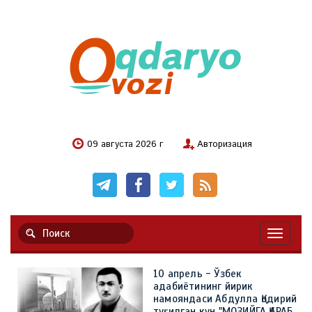
09 августа 2026 г
Авторизация
Навигац
10 апрель - Ўзбек
адабиётининг йирик
намояндаси Абдулла Қодирий
туғилган кун "МОЗИЙГА ҚАРАБ