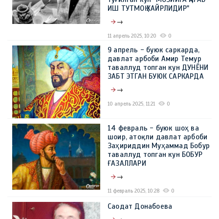
ИШ ТУТМОҚ ХАЙРЛИДИР"
→
11 апрель 2025, 10:20
0
9 апрель - буюк саркарда,
давлат арбоби Амир Темур
таваллуд топган кун ДУНЁНИ
ЗАБТ ЭТГАН БУЮК САРКАРДА
→
10 апрель 2025, 11:21
0
14 февраль - буюк шоҳ ва
шоир, атоқли давлат арбоби
Заҳириддин Муҳаммад Бобур
таваллуд топган кун БОБУР
ҒАЗАЛЛАРИ
→
11 февраль 2025, 10:28
0
Саодат Донабоева