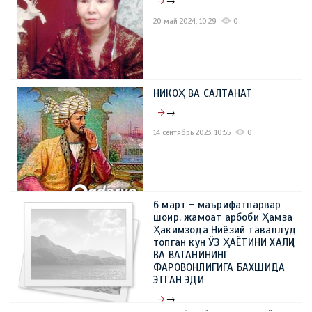
→
20 май 2024, 10:29
0
НИКОҲ ВА САЛТАНАТ
→
14 сентябрь 2023, 10:55
0
6 март - маърифатпарвар
шоир, жамоат арбоби Ҳамза
Ҳакимзода Ниёзий таваллуд
топган кун ЎЗ ҲАЁТИНИ ХАЛҚИ
ВА ВАТАНИНИНГ
ФАРОВОНЛИГИГА БАХШИДА
ЭТГАН ЭДИ
→