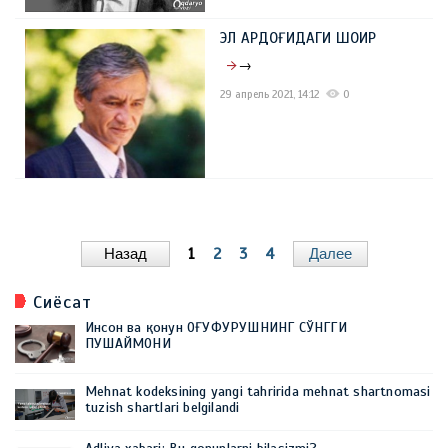
ЭЛ АРДОҒИДАГИ ШОИР
→
29 апрель 2021, 14:12
0
Назад
1
2
3
4
Далее
Сиёсат
Инсон ва қонун ОҒУФУРУШНИНГ СЎНГГИ
ПУШАЙМОНИ
Mehnat kodeksining yangi tahririda mehnat shartnomasi
tuzish shartlari belgilandi