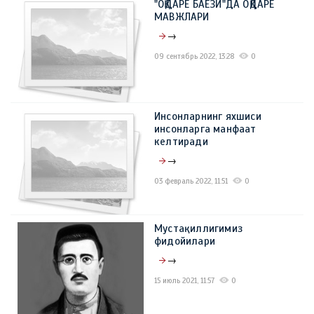
"OҚДАРЁ БАЁЗИ"ДА ОҚДАРЁ
09 март 2023, 11:41
0
МАВЖЛАРИ
→
09 сентябрь 2022, 13:28
0
Инсонларнинг яхшиси
инсонларга манфаат
келтиради
→
03 февраль 2022, 11:51
0
Мустақиллигимиз
фидойилари
→
15 июль 2021, 11:57
0