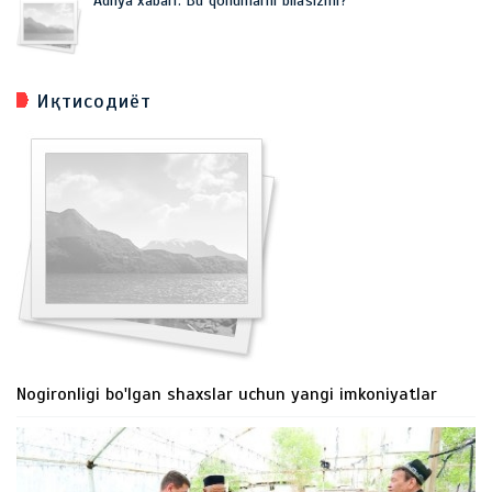
Adliya xabari: Bu qonunlarni bilasizmi?
Иқтисодиёт
Nogironligi bo'lgan shaxslar uchun yangi imkoniyatlar