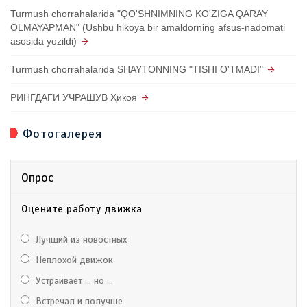
Turmush chorrahalarida "QO'SHNIMNING KO'ZIGA QARAY
OLMAYAPMAN" (Ushbu hikoya bir amaldorning afsus-nadomati
asosida yozildi)
Turmush chorrahalarida SHAYTONNING "TISHI O'TMADI"
РИНГДАГИ УЧРАШУВ Ҳикоя
Фотогалерея
Опрос
Оцените работу движка
Лучший из новостных
Неплохой движок
Устраивает ... но ...
Встречал и получше