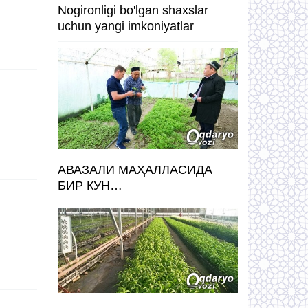
Nogironligi bo'lgan shaxslar
uchun yangi imkoniyatlar
АВАЗАЛИ МАҲАЛЛАСИДА
БИР КУН…