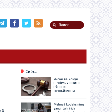
Сиёсат
Инсон ва қонун
ОҒУФУРУШНИНГ
СЎНГГИ
ПУШАЙМОНИ
Mehnat kodeksining
yangi tahririda
ING