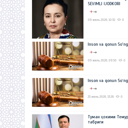
SEVIMLI IJODKORI
→
09 июль 2026, 10:32
0
Inson va qonun So'n
→
09 июль 2026, 09:50
0
Inson va qonun So‘n
→
25 июнь 2026, 13:26
0
Туман ҳокими Тему
табриги