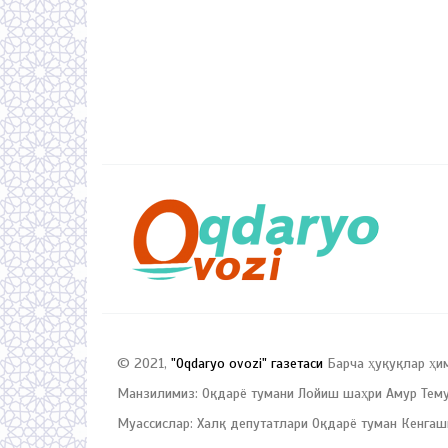
© 2021,
"Oqdaryo ovozi" газетаси
Барча ҳуқуқлар ҳи
Манзилимиз: Оқдарё тумани Лойиш шаҳри Амур Темур
Муассислар: Халқ депутатлари Оқдарё туман Кенгаш