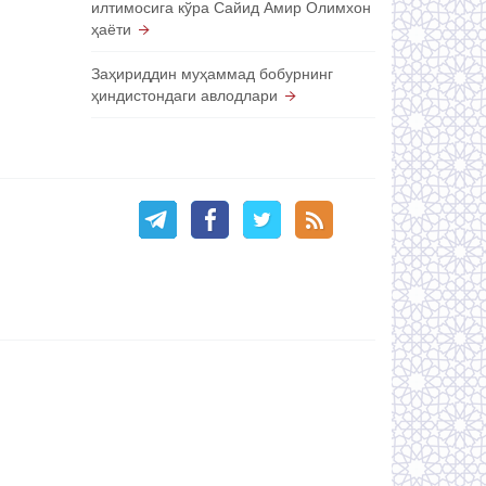
илтимосига кўра Сайид Амир Олимхон
ҳаёти
Заҳириддин муҳаммад бобурнинг
ҳиндистондаги авлодлари