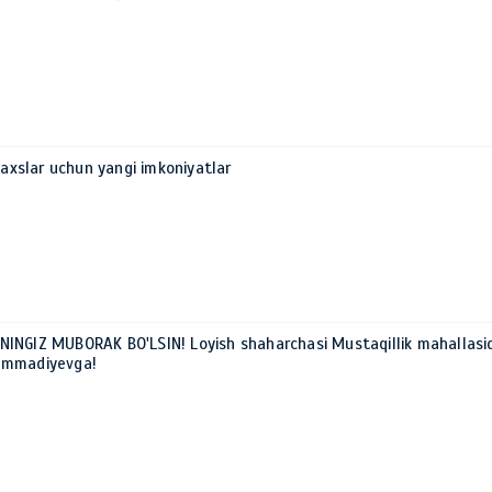
haxslar uchun yangi imkoniyatlar
INGIZ MUBORAK BO'LSIN! Loyish shaharchasi Mustaqillik mahallasi
ammadiyevga!