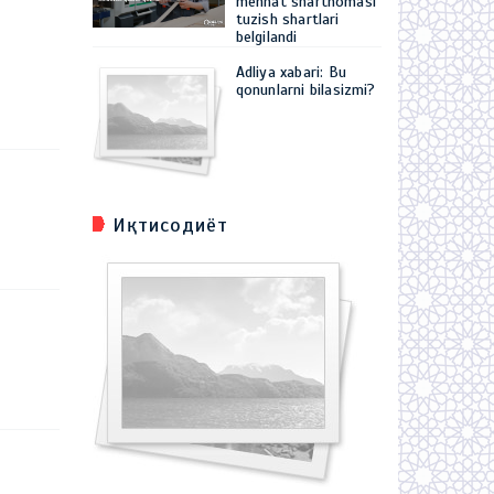
mehnat shartnomasi
tuzish shartlari
belgilandi
Adliya xabari: Bu
qonunlarni bilasizmi?
Иқтисодиёт