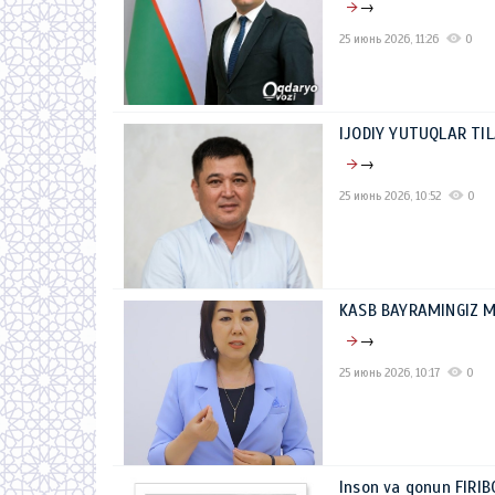
→
25 июнь 2026, 11:26
0
IJODIY YUTUQLAR TIL
→
25 июнь 2026, 10:52
0
KASB BAYRAMINGIZ M
→
25 июнь 2026, 10:17
0
Inson va qonun FIRIB