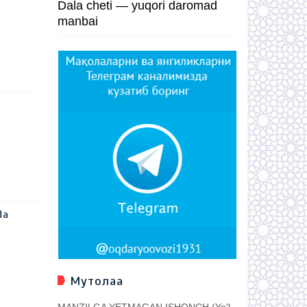
Dala cheti — yuqori daromad
manbai
da
Мутолаа
MANZILGA YETMAGAN ISHONCH (Yo'l