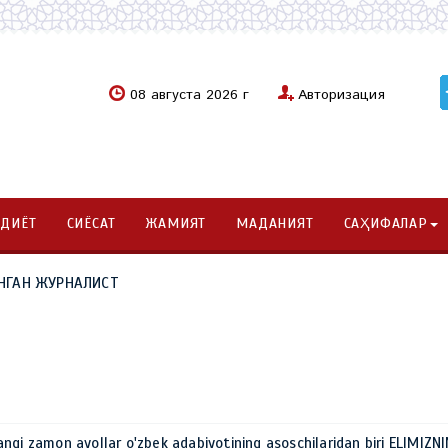
08 августа 2026 г
Авторизация
ОДИЁТ
СИЁСАТ
ЖАМИЯТ
МАДАНИЯТ
САҲИФАЛАР
НГАН ЖУРНАЛИСТ
ngi zamon ayollar o'zbek adabiyotining asoschilaridan biri ELIMIZN