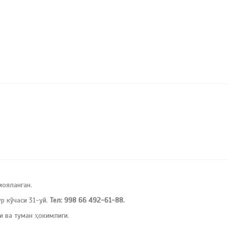
мояланган.
 кўчаси 31-уй.
Тел: 998 66 492-61-88.
и ва туман ҳокимлиги.