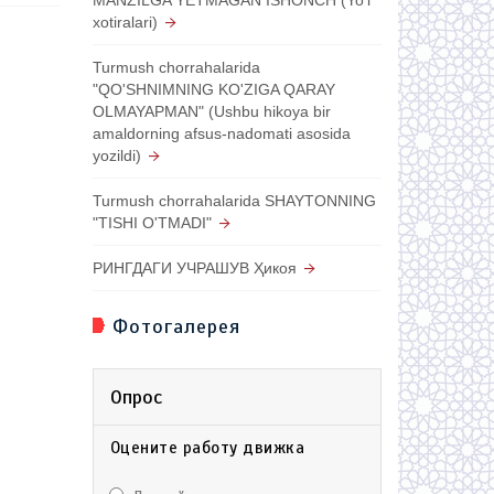
xotiralari)
Turmush chorrahalarida
"QO'SHNIMNING KO'ZIGA QARAY
OLMAYAPMAN" (Ushbu hikoya bir
amaldorning afsus-nadomati asosida
yozildi)
Turmush chorrahalarida SHAYTONNING
"TISHI O'TMADI"
РИНГДАГИ УЧРАШУВ Ҳикоя
Фотогалерея
Опрос
Оцените работу движка