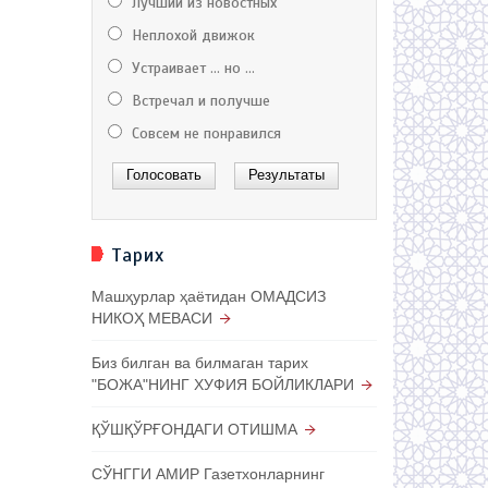
Лучший из новостных
Неплохой движок
Устраивает ... но ...
Встречал и получше
Совсем не понравился
Тарих
Машҳурлар ҳаётидан ОМАДСИЗ
НИКОҲ МЕВАСИ
Биз билган ва билмаган тарих
"БОЖА"НИНГ ХУФИЯ БОЙЛИКЛАРИ
ҚЎШҚЎРҒОНДАГИ ОТИШМА
СЎНГГИ АМИР Газетхонларнинг