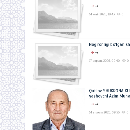
→
14 май 2026, 19:43
0
Nogironligi bo'lgan s
→
17 апрель 2026, 09:40
0
Qutlov SHUKRONA KUN
yashovchi Azim Muh
→
14 апрель 2026, 09:56
0