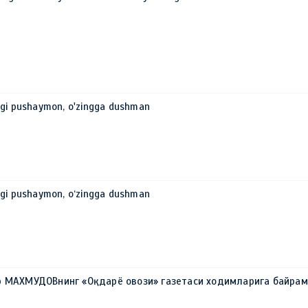
ggi pushaymon, o'zingga dushman
ggi pushaymon, o‘zingga dushman
р МАХМУДОВнинг «Оқдарё овози» газетаси ходимларига байрам