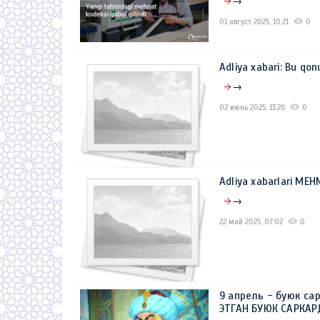
→
01 август 2025, 10:21
0
Adliya xabari: Bu qon
→
02 июнь 2025, 13:26
0
Adliya xabarlari MЕ
→
22 май 2025, 07:02
0
9 апрель - буюк са
ЭТГАН БУЮК САРКА