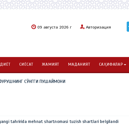
09 августа 2026 г
Авторизация
ОДИЁТ
СИЁСАТ
ЖАМИЯТ
МАДАНИЯТ
САҲИФАЛАР
ҒУФУРУШНИНГ СЎНГГИ ПУШАЙМОНИ
angi tahririda mehnat shartnomasi tuzish shartlari belgilandi