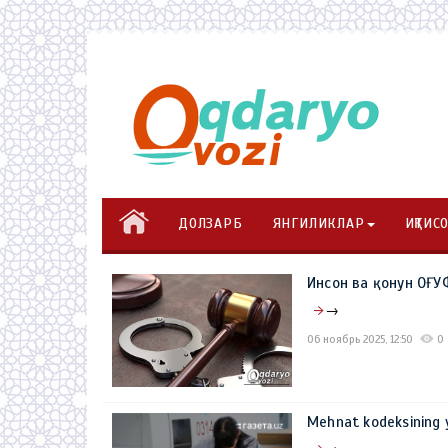
ДОЛЗАРБ
ЯНГИЛИКЛАР
ИҚТИС
Инсон ва қонун О
→
06 ноябрь 2025, 12:50
0
Mehnat kodeksining y