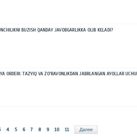
NUNCHILIKNI BUZISH QANDAY JAVOBGARLIKKA OLIB KELADI?
MOYA ORDERI: TAZYIQ VA ZO'RAVONLIKDAN JABRLANGAN AYOLLAR UCHU
3
4
5
6
7
8
9
10
11
Далее