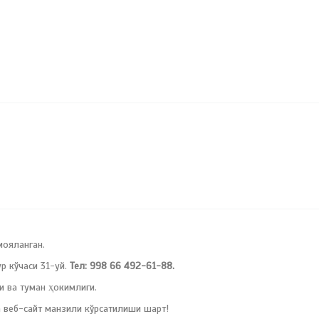
мояланган.
 кўчаси 31-уй.
Тел: 998 66 492-61-88.
и ва туман ҳокимлиги.
 веб-сайт манзили кўрсатилиши шарт!