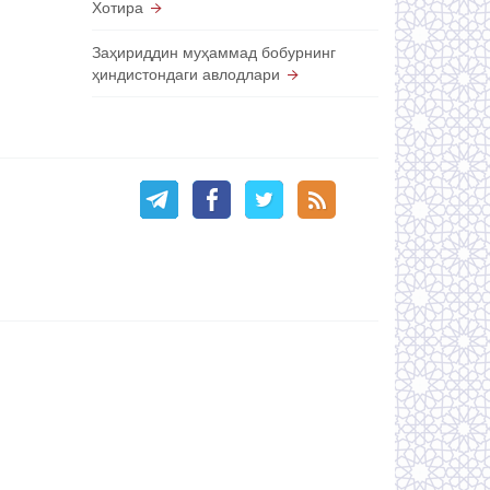
Хотира
Заҳириддин муҳаммад бобурнинг
ҳиндистондаги авлодлари