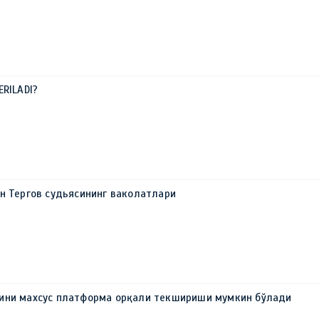
ERILADI?
н Тергов судьясининг ваколатлари
ини махсус платформа орқали текшириши мумкин бўлади