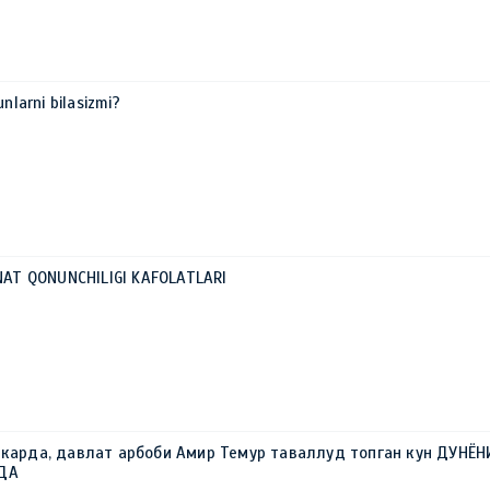
unlarni bilasizmi?
HNAT QONUNCHILIGI KAFOLATLARI
ркарда, давлат арбоби Амир Темур таваллуд топган кун ДУНЁН
РДА