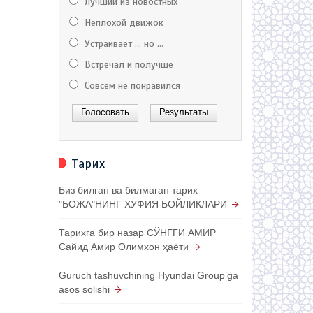
Лучший из новостных
Неплохой движок
Устраивает ... но ...
Встречал и получше
Совсем не понравился
Тарих
Биз билган ва билмаган тарих
"БОЖА"НИНГ ХУФИЯ БОЙЛИКЛАРИ
Тарихга бир назар СЎНГГИ АМИР
Сайид Амир Олимхон ҳаёти
Guruch tashuvchining Hyundai Groupʼga
asos solishi