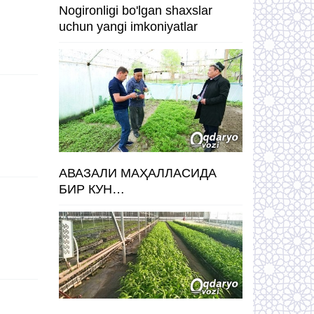
Nogironligi bo'lgan shaxslar
uchun yangi imkoniyatlar
АВАЗАЛИ МАҲАЛЛАСИДА
БИР КУН…