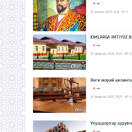
→
10 апрель 2025, 11:21
0
KIMLARGA IMTIYOZ B
→
20 февраль 2025, 11:05
0
Янги жорий қилинга
→
19 февраль 2025, 13:05
0
Улушдорлар қурувч
→