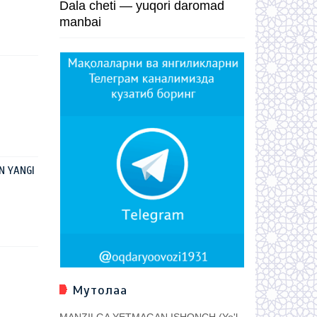
Dala cheti — yuqori daromad
manbai
N YANGI
Мутолаа
MANZILGA YETMAGAN ISHONCH (Yo'l