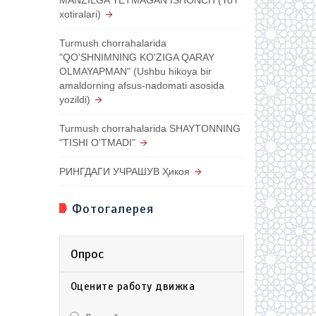
xotiralari)
Turmush chorrahalarida
"QO'SHNIMNING KO'ZIGA QARAY
OLMAYAPMAN" (Ushbu hikoya bir
amaldorning afsus-nadomati asosida
yozildi)
Turmush chorrahalarida SHAYTONNING
"TISHI O'TMADI"
РИНГДАГИ УЧРАШУВ Ҳикоя
Фотогалерея
Опрос
Оцените работу движка