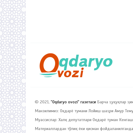
© 2021,
"Oqdaryo ovozi" газетаси
Барча ҳуқуқлар ҳи
Манзилимиз: Оқдарё тумани Лойиш шаҳри Амур Темур
Муассислар: Халқ депутатлари Оқдарё туман Кенгаш
Материаллардан тўлиқ ёки қисман фойдаланилганда