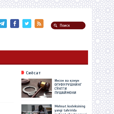
Сиёсат
Инсон ва қонун
ОҒУФУРУШНИНГ
СЎНГГИ
ПУШАЙМОНИ
Mehnat kodeksining
yangi tahririda