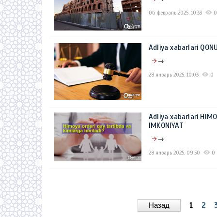
06 февраль 2025, 10:33
0
Adliya xabarlari QO
→
28 январь 2025, 10:03
0
Adliya xabarlari HI
IMKONIYAT
→
28 январь 2025, 09:50
0
Назад
1
2