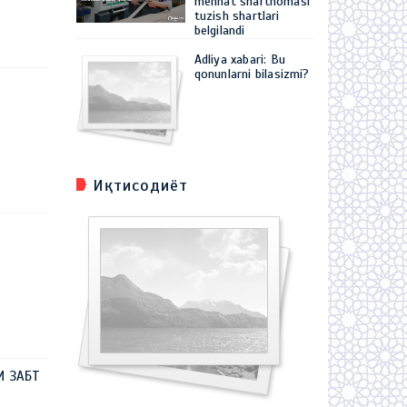
mehnat shartnomasi
tuzish shartlari
belgilandi
Adliya xabari: Bu
qonunlarni bilasizmi?
Иқтисодиёт
И ЗАБТ