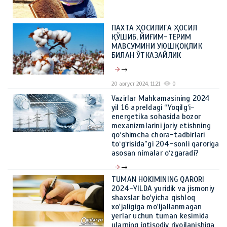
ПАХТА ҲОСИЛИГА ҲОСИЛ
ҚЎШИБ, ЙИҒИМ-ТЕРИМ
МАВСУМИНИ УЮШҚОҚЛИК
БИЛАН ЎТКАЗАЙЛИК
→
20 август 2024, 11:21
0
Vazirlar Mahkamasining 2024
yil 16 apreldagi “Yoqilg‘i-
energetika sohasida bozor
mexanizmlarini joriy etishning
qo‘shimcha chora-tadbirlari
to‘g‘risida”gi 204-sonli qaroriga
asosan nimalar o‘zgaradi?
→
TUMAN HOKIMINING QARORI
21 май 2024, 10:39
0
2024-YILDA yuridik va jismoniy
shaxslar bo'yicha qishloq
xo'jaligiga mo'ljallanmagan
yerlar uchun tuman kesimida
ularning iqtisodiy rivojlanishiga