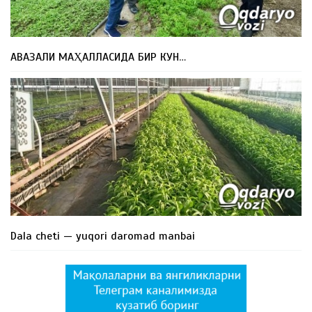
АВАЗАЛИ МАҲАЛЛАСИДА БИР КУН…
Dala cheti — yuqori daromad manbai