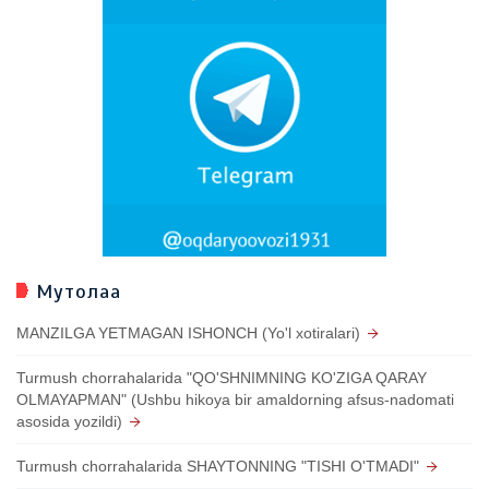
Мутолаа
MANZILGA YETMAGAN ISHONCH (Yo'l xotiralari)
Turmush chorrahalarida "QO'SHNIMNING KO'ZIGA QARAY
OLMAYAPMAN" (Ushbu hikoya bir amaldorning afsus-nadomati
asosida yozildi)
Turmush chorrahalarida SHAYTONNING "TISHI O'TMADI"