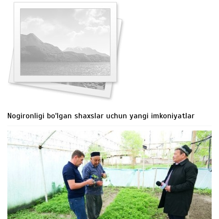
Nogironligi bo'lgan shaxslar uchun yangi imkoniyatlar