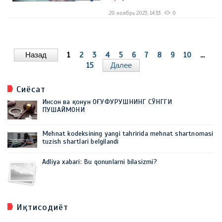
20 ноябрь 2023, 14:33
0
Назад
1
2
3
4
5
6
7
8
9
10
...
15
Далее
Сиёсат
Инсон ва қонун ОҒУФУРУШНИНГ СЎНГГИ
ПУШАЙМОНИ
Mehnat kodeksining yangi tahririda mehnat shartnomasi
tuzish shartlari belgilandi
Adliya xabari: Bu qonunlarni bilasizmi?
Иқтисодиёт