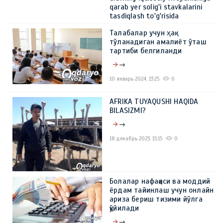
qarab yer solig'i stavkalarini
tasdiqlash to'g'risida
→
Талабалар учун ҳақ
тўланадиган амалиёт ўташ
15 февраль 2024, 11:05
0
тартиби белгиланди
→
10 январь 2024, 13:25
0
AFRIKA TUYAQUSHI HAQIDA
BILASIZMI?
→
18 декабрь 2023, 15:15
0
Болалар нафақаси ва моддий
ёрдам тайинлаш учун онлайн
ариза бериш тизими йўлга
қўйилади
→