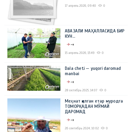
17 апрель 2026, 09:40
0
АВАЗАЛИ МАҲАЛЛАСИДА БИР
КУН…
→
15 апрель 2026, 13:49
0
Dala cheti — yuqori daromad
manbai
→
28 октябрь 2025, 14:07
0
Меҳнат қилган етар муродга
ТОМОРҚАДАН МЎМАЙ
ДАРОМАД
→
26 сентябрь 2024, 10:02
0