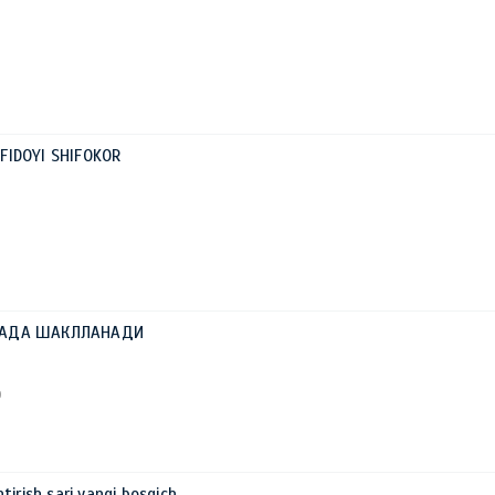
i FIDOYI SHIFOKOR
ЛАДА ШАКЛЛАНАДИ
0
irish sari yangi bosqich