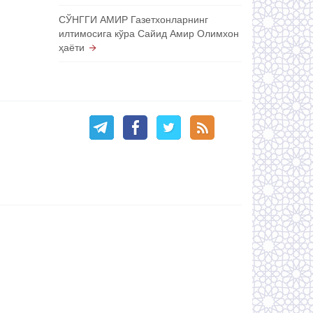
СЎНГГИ АМИР Газетхонларнинг
илтимосига кўра Сайид Амир Олимхон
ҳаёти