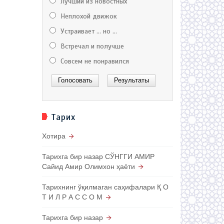
Лучший из новостных
Неплохой движок
Устраивает ... но ...
Встречал и получше
Совсем не понравился
Тарих
Хотира
Тарихга бир назар СЎНГГИ АМИР
Сайид Амир Олимхон ҳаёти
Тарихнинг ўқилмаган саҳифалари Қ О
Т И Л Р А С С О М
Тарихга бир назар