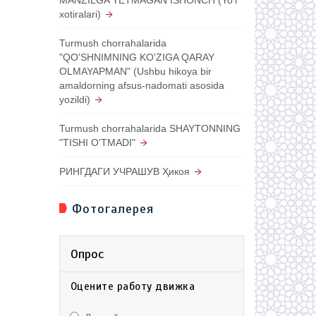
xotiralari)
Turmush chorrahalarida
"QO'SHNIMNING KO'ZIGA QARAY
OLMAYAPMAN" (Ushbu hikoya bir
amaldorning afsus-nadomati asosida
yozildi)
Turmush chorrahalarida SHAYTONNING
"TISHI O'TMADI"
РИНГДАГИ УЧРАШУВ Ҳикоя
Фотогалерея
Опрос
Оцените работу движка