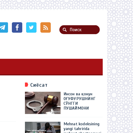
Сиёсат
Инсон ва қонун
ОҒУФУРУШНИНГ
СЎНГГИ
ПУШАЙМОНИ
Mehnat kodeksining
yangi tahririda