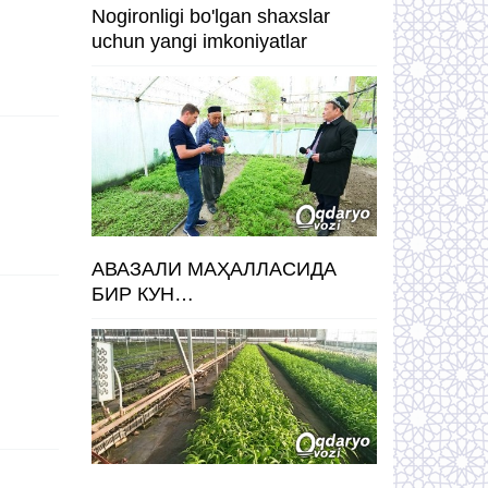
Nogironligi bo'lgan shaxslar
uchun yangi imkoniyatlar
АВАЗАЛИ МАҲАЛЛАСИДА
БИР КУН…