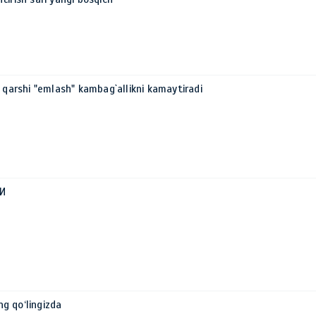
 qarshi "emlash" kambag`allikni kamaytiradi
И
ing qo‘lingizda