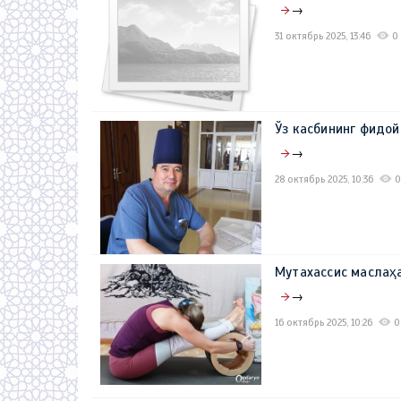
→
31 октябрь 2025, 13:46
0
Ўз касбининг фидой
→
28 октябрь 2025, 10:36
0
Мутахассис масла
→
16 октябрь 2025, 10:26
0