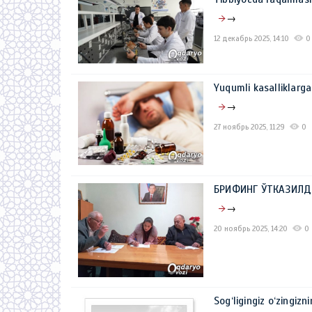
→
12 декабрь 2025, 14:10
0
Yuqumli kasalliklarga
→
27 ноябрь 2025, 11:29
0
БРИФИНГ ЎТКАЗИЛД
→
20 ноябрь 2025, 14:20
0
Sog‘ligingiz o‘zingizn