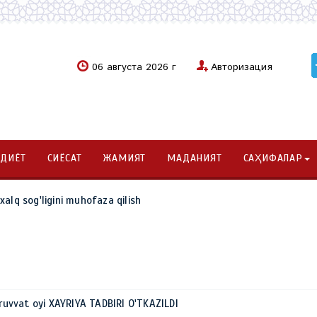
06 августа 2026 г
Авторизация
ОДИЁТ
СИЁСАТ
ЖАМИЯТ
МАДАНИЯТ
САҲИФАЛАР
alq sog'ligini muhofaza qilish
vvat oyi XAYRIYA TADBIRI O'TKAZILDI