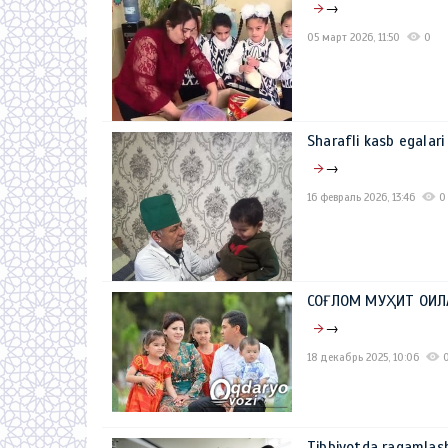
→
05 март 2026, 11:50
0
Sharafli kasb egalar
→
16 февраль 2026, 13:46
0
СОҒЛОМ МУҲИТ ОИ
→
18 декабрь 2025, 10:06
Tibbiyotda raqamlasht