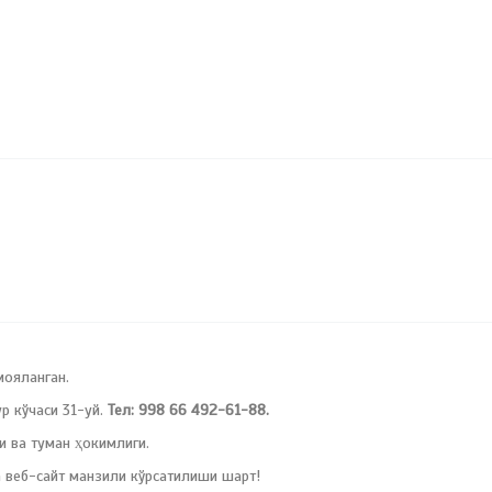
мояланган.
 кўчаси 31-уй.
Тел: 998 66 492-61-88.
и ва туман ҳокимлиги.
 веб-сайт манзили кўрсатилиши шарт!