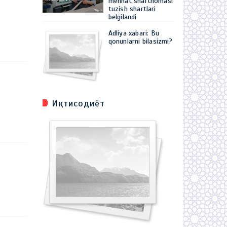
mehnat shartnomasi
tuzish shartlari
belgilandi
Adliya xabari: Bu
qonunlarni bilasizmi?
Иқтисодиёт