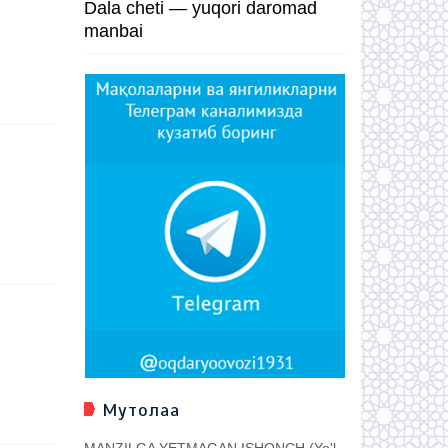
Dala cheti — yuqori daromad
manbai
Мутолаа
MANZILGA YETMAGAN ISHONCH (Yo'l