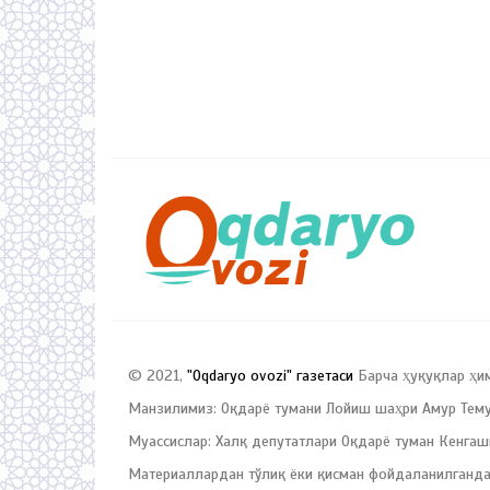
© 2021,
"Oqdaryo ovozi" газетаси
Барча ҳуқуқлар ҳи
Манзилимиз: Оқдарё тумани Лойиш шаҳри Амур Темур
Муассислар: Халқ депутатлари Оқдарё туман Кенгаш
Материаллардан тўлиқ ёки қисман фойдаланилганда