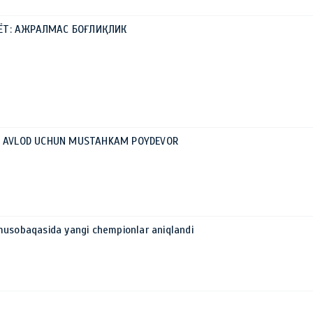
ЁТ: АЖРАЛМАС БОҒЛИҚЛИК
AK AVLOD UCHUN MUSTAHKAM POYDEVOR
musobaqasida yangi chempionlar aniqlandi