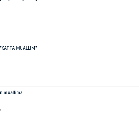
ri "KATTA MUALLIM"
an muallima
0