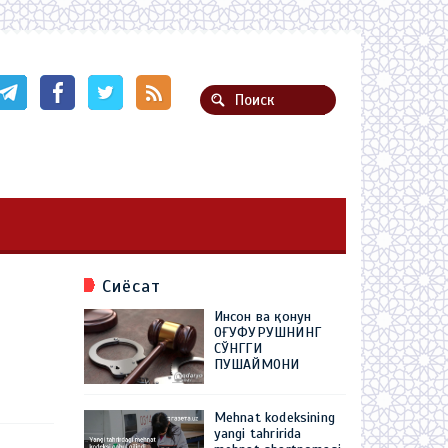
Сиёсат
Инсон ва қонун
ОҒУФУРУШНИНГ
СЎНГГИ
ПУШАЙМОНИ
Mehnat kodeksining
yangi tahririda