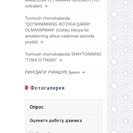
xotiralari)
Turmush chorrahalarida
"QO'SHNIMNING KO'ZIGA QARAY
OLMAYAPMAN" (Ushbu hikoya bir
amaldorning afsus-nadomati asosida
yozildi)
Turmush chorrahalarida SHAYTONNING
"TISHI O'TMADI"
РИНГДАГИ УЧРАШУВ Ҳикоя
Фотогалерея
Опрос
Оцените работу движка