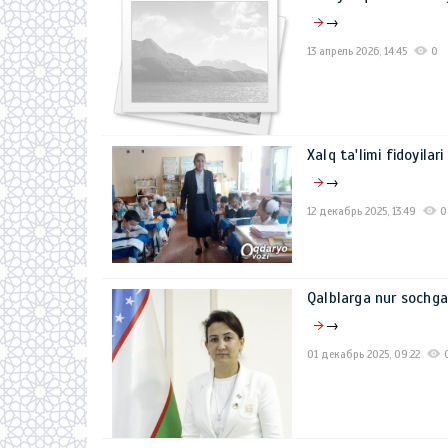
→
13 апрель 2026, 14:45
0
Xalq ta'limi fidoyila
→
12 декабрь 2025, 13:49
0
Qalblarga nur sochg
→
01 декабрь 2025, 09:22