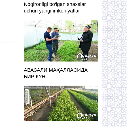
R
Nogironligi bo'lgan shaxslar
uchun yangi imkoniyatlar
АВАЗАЛИ МАҲАЛЛАСИДА
БИР КУН…