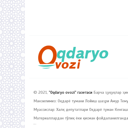
© 2021,
"Oqdaryo ovozi" газетаси
Барча ҳуқуқлар ҳи
Манзилимиз: Оқдарё тумани Лойиш шаҳри Амур Темур
Муассислар: Халқ депутатлари Оқдарё туман Кенгаш
Материаллардан тўлиқ ёки қисман фойдаланилганда
русские сериалы