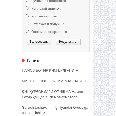
Лучший из новостных
Неплохой движок
Устраивает ... но ...
Встречал и получше
Совсем не понравился
Тарих
НАМОЗ БОТИР КИМ БЎЛГАН?
МИЁНКОЛНИНГ СЎЛИМ МАСКАНИ
ҚЎШҚЎРҒОНДАГИ ОТИШМА Намоз
Ботир ҳақида янги маълумотлар
Guruch tashuvchining Hyundai Groupʼga
asos solishi