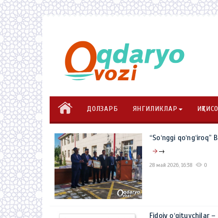
ДОЛЗАРБ
ЯНГИЛИКЛАР
ИҚТИС
“So‘nggi qo‘ng‘iroq” 
→
28 май 2026, 16:38
0
Fidoiy o‘qituvchilar –