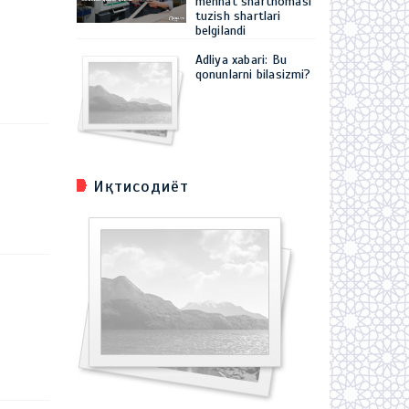
mehnat shartnomasi
tuzish shartlari
belgilandi
Adliya xabari: Bu
qonunlarni bilasizmi?
Иқтисодиёт