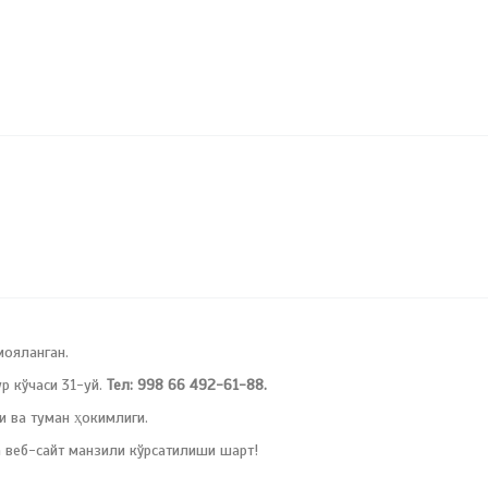
мояланган.
 кўчаси 31-уй.
Тел: 998 66 492-61-88.
и ва туман ҳокимлиги.
 веб-сайт манзили кўрсатилиши шарт!