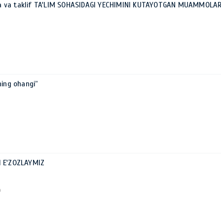
 va taklif TA'LIM SOHASIDAGI YECHIMINI KUTAYOTGAN MUAMMOLA
ning ohangi”
I E'ZOZLAYMIZ
0