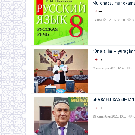
Mulohaza, muhokama
→
07 ноябрь 2025, 09:41
0
“Ona tilim – yuragim
→
21 октябрь 2025, 12:32
0
SHARAFLI KASBIMIZN
→
29 сентябрь 2025, 10:15