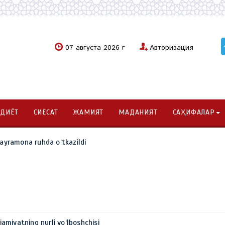
07 августа 2026 г
Авторизация
ОДИЁТ
СИЁСАТ
ЖАМИЯТ
МАДАНИЯТ
САҲИФАЛАР
Bayramona ruhda o‘tkazildi
 jamiyatning nurli yo‘lboshchisi