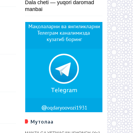
Dala cheti — yuqori daromad
manbai
Мутолаа
MANZILGA YETMAGAN ISHONCH (Yo'l