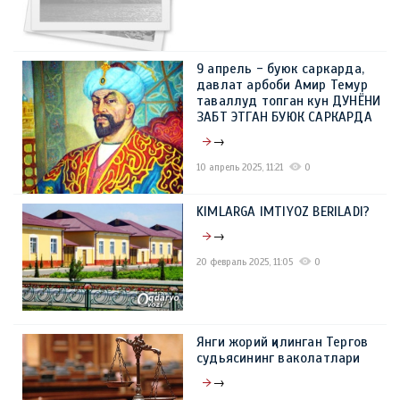
9 апрель - буюк саркарда,
давлат арбоби Амир Темур
таваллуд топган кун ДУНЁНИ
ЗАБТ ЭТГАН БУЮК САРКАРДА
→
10 апрель 2025, 11:21
0
KIMLARGA IMTIYOZ BERILADI?
→
20 февраль 2025, 11:05
0
Янги жорий қилинган Тергов
судьясининг ваколатлари
→