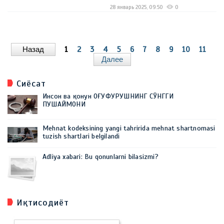
28 январь 2025, 09:50
0
Назад
1
2
3
4
5
6
7
8
9
10
11
Далее
Сиёсат
Инсон ва қонун ОҒУФУРУШНИНГ СЎНГГИ
ПУШАЙМОНИ
Mehnat kodeksining yangi tahririda mehnat shartnomasi
tuzish shartlari belgilandi
Adliya xabari: Bu qonunlarni bilasizmi?
Иқтисодиёт