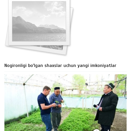
Nogironligi bo'lgan shaxslar uchun yangi imkoniyatlar