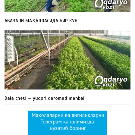
АВАЗАЛИ МАҲАЛЛАСИДА БИР КУН…
Dala cheti — yuqori daromad manbai