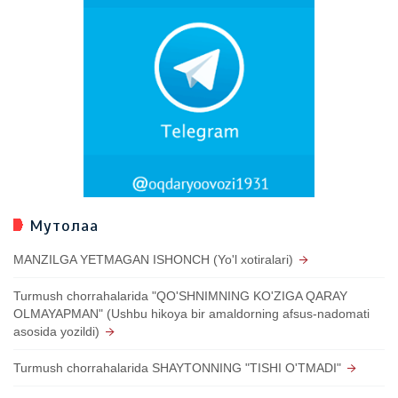
Мутолаа
MANZILGA YETMAGAN ISHONCH (Yo'l xotiralari)
Turmush chorrahalarida "QO'SHNIMNING KO'ZIGA QARAY
OLMAYAPMAN" (Ushbu hikoya bir amaldorning afsus-nadomati
asosida yozildi)
Turmush chorrahalarida SHAYTONNING "TISHI O'TMADI"