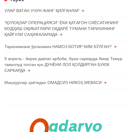
УЛАР ВАТАН УЧУН ЖАНГ ҚИЛГАНЛАР
"ҚУЛОҚЛАР ОПЕРАЦИЯСИ" ЁКИ ҚАТАҒОН СИЁСАТИНИНГ
МУДҲИШ ОҚИБАТЛАРИ ОҚДАРЁ ТУМАНИ ТАРИХИНИНГ
ҚАЙҒУЛИ САҲИФАЛАРИДА
Тарихимизни ўрганамиз НАМОЗ БОТИР КИМ БЎЛГАН?
9 апрель - йирик давлат арбоби, буюк саркарда Амир Темур
таваллуд топган кун ДУНЁНИ ЛОЛ ҚОЛДИРГАН БУЮК
САРКАРДА
Машҳурлар ҳаётидан ОМАДСИЗ НИКОҲ МЕВАСИ