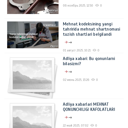
06 ноябрь 2025, 12:50
0
Mehnat kodeksining yangi
tahririda mehnat shartnomasi
tuzish shartlari belgilandi
→
01 август 2025, 10:21
0
Adliya xabari: Bu qonunlarni
bilasizmi?
→
02 июнь 2025, 13:26
0
Adliya xabarlari MЕHNAT
QONUNCHILIGI KAFOLATLARI
→
22 май 2025, 07:02
0