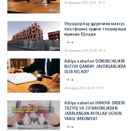
19 февраль 2025, 13:05
0
Улушдорлар қурувчини махсус
платформа орқали текшириши
мумкин бўлади
→
06 февраль 2025, 10:33
0
Adliya xabarlari QONUNCHILIKNI
BUZISH QANDAY JAVOBGARLIKKA
OLIB KELADI?
→
28 январь 2025, 10:03
0
Adliya xabarlari HIMOYA ORDERI:
TAZYIQ VA ZO'RAVONLIKDAN
JABRLANGAN AYOLLAR UCHUN
YANGI IMKONIYAT
→