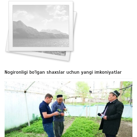
Nogironligi bo'lgan shaxslar uchun yangi imkoniyatlar