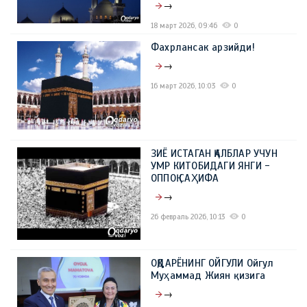
→
18 март 2026, 09:46
0
Фахрлансак арзийди!
→
16 март 2026, 10:03
0
ЗИЁ ИСТАГАН ҚАЛБЛАР УЧУН
УМР КИТОБИДАГИ ЯНГИ -
ОППОҚ САҲИФА
→
26 февраль 2026, 10:13
0
ОҚДАРЁНИНГ ОЙГУЛИ Ойгул
Муҳаммад Жиян қизига
→