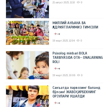
21 август 2025, 11:10
0
МИЛЛИЙ АНЪАНА ВА
ҚАДРИЯТЛАРИМИЗ ТИМСОЛИ
→
19 март 2025, 12:04
0
Psixolog minbari BOLA
TARBIYASIDA OTA- ONALARNING
ROLI
→
19 март 2025, 10:06
0
Санъатда парвозинг баланд
бўлсин! ЖАВОҲИРБЕКНИНГ
ОРЗУЛАРИ УШАЛДИ
→