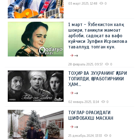
03 март 2025, 12:48
0
1 март - Ўзбекистон халқ
шоири, таниқли жамоат
арбоби, садоқат ва вафо
куйчиси Зулфия Исроилова
таваллуд топган кун.
→
28 февраль 2025, 09:57
0
ТОҲИР ВА ЗУҲРАНИНГ ҚАБРИ
ТОПИЛДИ, ҚОРАБОТИРНИКИ
ҲАМ...
→
02 январь 2025, 11:14
0
ТОҒЛАР ОРАСИДАГИ
ШИФОБАХШ МАСКАН
→
25 декабрь 2024, 13:53
0