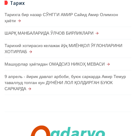
Тарих
Тарихга бир назар СЎНГГИ АМИР Сайид Амир Олимхон
ҳаёти
ШАРҚ МАНБАЛАРИДА ЎЛЧОВ БИРЛИКЛАРИ
Тарихий хотирасиз келажак йўқ МИЁНҚОЛ ЎҒЛОНЛАРИНИ
ХОТИРЛАБ
Машҳурлар ҳаётидан ОМАДСИЗ НИКОҲ МЕВАСИ
9 апрель - йирик давлат арбоби, буюк саркарда Амир Темур
таваллуд топган кун ДУНЁНИ ЛОЛ ҚОЛДИРГАН БУЮК
САРКАРДА