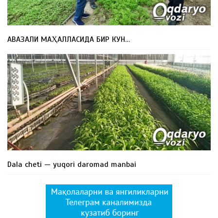
АВАЗАЛИ МАҲАЛЛАСИДА БИР КУН…
Dala cheti — yuqori daromad manbai