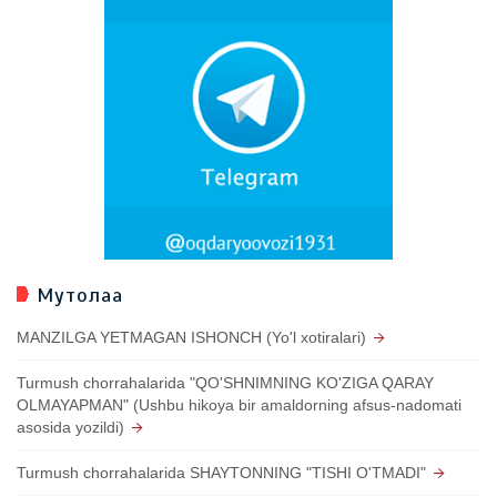
Мутолаа
MANZILGA YETMAGAN ISHONCH (Yo'l xotiralari)
Turmush chorrahalarida "QO'SHNIMNING KO'ZIGA QARAY
OLMAYAPMAN" (Ushbu hikoya bir amaldorning afsus-nadomati
asosida yozildi)
Turmush chorrahalarida SHAYTONNING "TISHI O'TMADI"