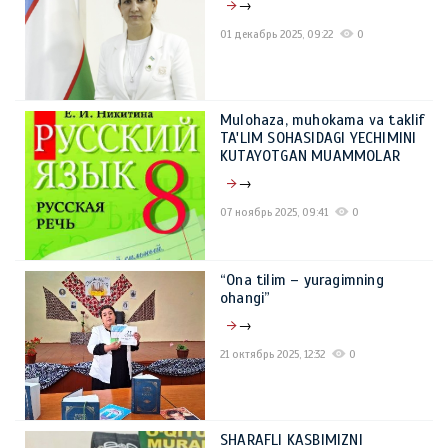
→
01 декабрь 2025, 09:22
0
Mulohaza, muhokama va taklif
TA'LIM SOHASIDAGI YECHIMINI
KUTAYOTGAN MUAMMOLAR
→
07 ноябрь 2025, 09:41
0
“Ona tilim – yuragimning
ohangi”
→
21 октябрь 2025, 12:32
0
SHARAFLI KASBIMIZNI