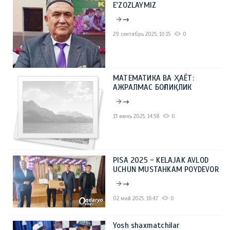
E'ZOZLAYMIZ
→
29 сентябрь 2025, 10:15
0
МАТЕМАТИКА ВА ҲАЁТ:
АЖРАЛМАС БОҒЛИҚЛИК
→
13 июнь 2025, 14:58
0
PISA 2025 - KELAJAK AVLOD
UCHUN MUSTAHKAM POYDEVOR
→
02 май 2025, 16:47
0
Yosh shaxmatchilar