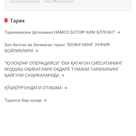
Тарих
Тарихимизни ўрганамиз НАМОЗ БОТИР КИМ БЎЛГАН?
Биз билган ва билмаган тарих "БОЖА"НИНГ ХУФИЯ
БОЙЛИКЛАРИ
"ҚУЛОҚЛАР ОПЕРАЦИЯСИ" ЁКИ ҚАТАҒОН СИЁСАТИНИНГ
МУДҲИШ ОҚИБАТЛАРИ ОҚДАРЁ ТУМАНИ ТАРИХИНИНГ
ҚАЙҒУЛИ САҲИФАЛАРИДА
ҚЎШҚЎРҒОНДАГИ ОТИШМА
Тарихга бир назар