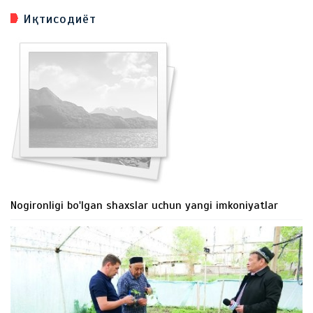
Иқтисодиёт
Nogironligi bo'lgan shaxslar uchun yangi imkoniyatlar