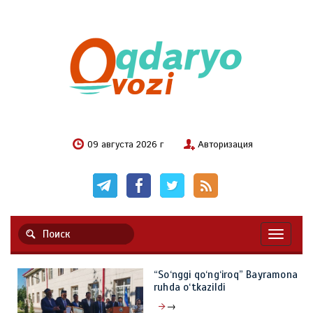
09 августа 2026 г
Авторизация
Навигац
“So‘nggi qo‘ng‘iroq” Bayramona
ruhda o‘tkazildi
→