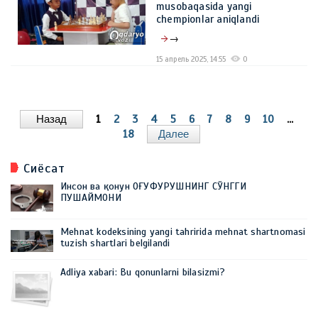
musobaqasida yangi
chempionlar aniqlandi
→
15 апрель 2025, 14:55
0
Назад
1
2
3
4
5
6
7
8
9
10
...
18
Далее
Сиёсат
Инсон ва қонун ОҒУФУРУШНИНГ СЎНГГИ
ПУШАЙМОНИ
Mehnat kodeksining yangi tahririda mehnat shartnomasi
tuzish shartlari belgilandi
Adliya xabari: Bu qonunlarni bilasizmi?