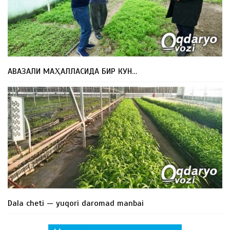
АВАЗАЛИ МАҲАЛЛАСИДА БИР КУН…
Dala cheti — yuqori daromad manbai