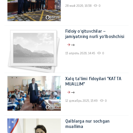
28 май 2026, 16:38
0
Fidoiy o‘qituvchilar –
jamiyatning nurli yo‘lboshchisi
→
13 апрель 2026, 14:45
0
Xalq ta'limi fidoyilari "KATTA
MUALLIM"
→
12 декабрь 2025, 13:49
0
Qalblarga nur sochgan
muallima