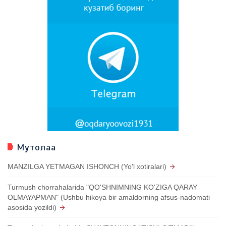
Мутолаа
MANZILGA YETMAGAN ISHONCH (Yo'l xotiralari)
Turmush chorrahalarida "QO'SHNIMNING KO'ZIGA QARAY
OLMAYAPMAN" (Ushbu hikoya bir amaldorning afsus-nadomati
asosida yozildi)