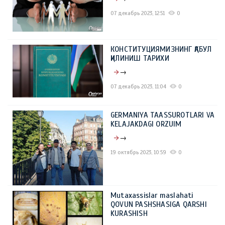
07 декабрь 2023, 12:51
0
КОНСТИТУЦИЯМИЗНИНГ ҚАБУЛ
ҚИЛИНИШ ТАРИХИ
→
07 декабрь 2023, 11:04
0
GERMANIYA TAASSUROTLARI VA
KELAJAKDAGI ORZUIM
→
19 октябрь 2023, 10:59
0
Mutaxassislar maslahati
QOVUN PASHSHASIGA QARSHI
KURASHISH