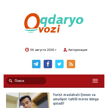
06 августа 2026 г
Авторизация
Навигац
Yurist maslahati Qonun va
amaliyot tahlili meros kimga
qoladi?