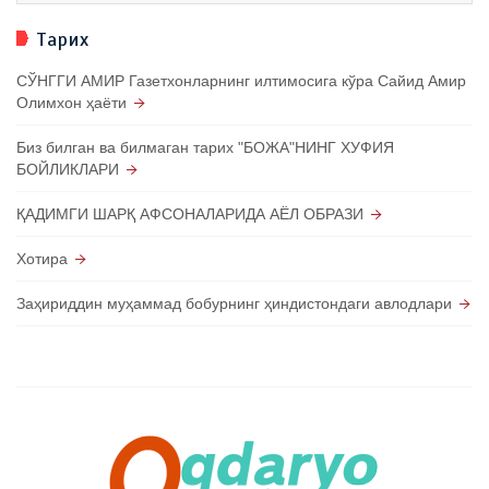
Тарих
СЎНГГИ АМИР Газетхонларнинг илтимосига кўра Сайид Амир
Олимхон ҳаёти
Биз билган ва билмаган тарих "БОЖА"НИНГ ХУФИЯ
БОЙЛИКЛАРИ
ҚАДИМГИ ШАРҚ АФСОНАЛАРИДА АЁЛ ОБРАЗИ
Хотира
Заҳириддин муҳаммад бобурнинг ҳиндистондаги авлодлари