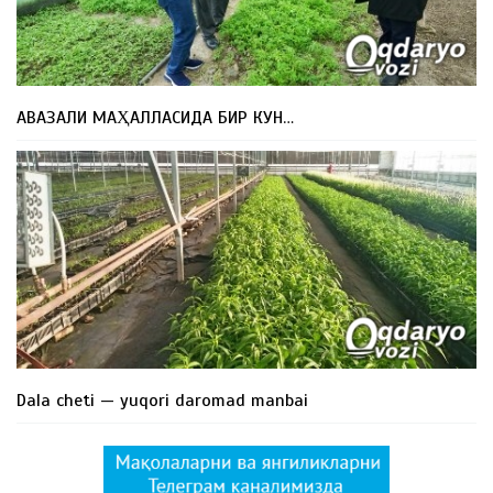
АВАЗАЛИ МАҲАЛЛАСИДА БИР КУН…
Dala cheti — yuqori daromad manbai