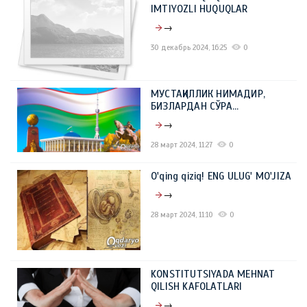
IMTIYOZLI HUQUQLAR
→
30 декабрь 2024, 16:25
0
МУСТАҚИЛЛИК НИМАДИР,
БИЗЛАРДАН СЎРА…
→
28 март 2024, 11:27
0
O'qing qiziq! ENG ULUG' MO'JIZA
→
28 март 2024, 11:10
0
KONSTITUTSIYADA MEHNAT
QILISH KAFOLATLARI
→