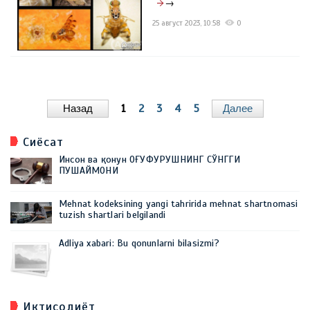
→
25 август 2023, 10:58
0
Назад
1
2
3
4
5
Далее
Сиёсат
Инсон ва қонун ОҒУФУРУШНИНГ СЎНГГИ
ПУШАЙМОНИ
Mehnat kodeksining yangi tahririda mehnat shartnomasi
tuzish shartlari belgilandi
Adliya xabari: Bu qonunlarni bilasizmi?
Иқтисодиёт