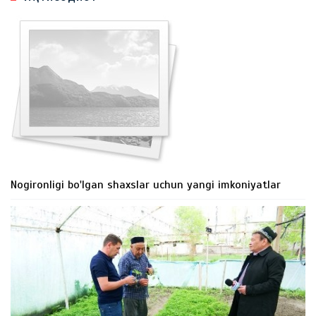
Nogironligi bo'lgan shaxslar uchun yangi imkoniyatlar