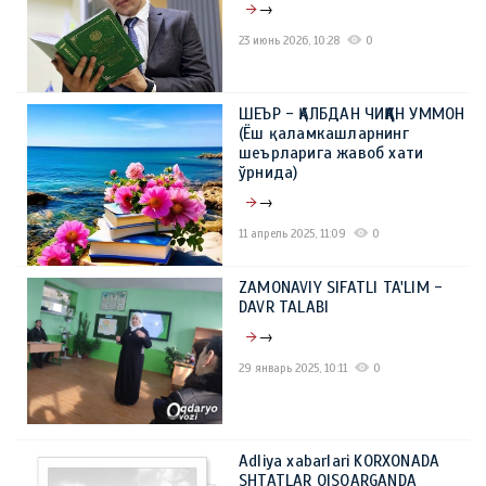
→
23 июнь 2026, 10:28
0
ШЕЪР - ҚАЛБДАН ЧИҚҚАН УММОН
(Ёш қаламкашларнинг
шеърларига жавоб хати
ўрнида)
→
11 апрель 2025, 11:09
0
ZAMONAVIY SIFATLI TA'LIM -
DAVR TALABI
→
29 январь 2025, 10:11
0
Adliya xabarlari KORXONADA
SHTATLAR QISQARGANDA