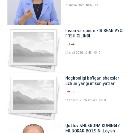
25 июнь 2026, 10:17
0
Inson va qonun FIRIBGAR AYOL
FOSH QILINDI
→
14 май 2026, 19:43
0
Nogironligi bo'lgan shaxslar
uchun yangi imkoniyatlar
→
17 апрель 2026, 09:40
0
Qutlov SHUKRONA KUNINGIZ
MUBORAK BO'LSIN! Loyish