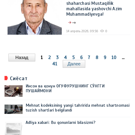
shaharchasi Mustaqillik
mahallasida yashovchi Azim
Muhammadiyevga!
→
14 апрель 2026, 09:56
0
Назад
1
2
3
4
5
6
7
8
9
10
...
41
Далее
Сиёсат
Инсон ва қонун ОҒУФУРУШНИНГ СЎНГГИ
ПУШАЙМОНИ
Mehnat kodeksining yangi tahririda mehnat shartnomasi
tuzish shartlari belgilandi
Adliya xabari: Bu qonunlarni bilasizmi?