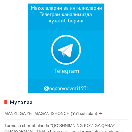
Мутолаа
MANZILGA YETMAGAN ISHONCH (Yo'l xotiralari)
Turmush chorrahalarida "QO'SHNIMNING KO'ZIGA QARAY
OLMAYAPMAN" (Ushbu hikoya bir amaldorning afsus-nadomati