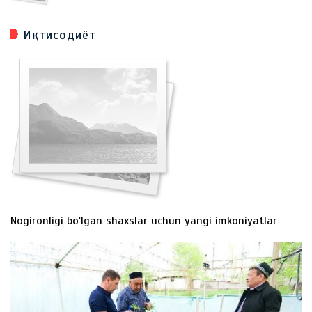
Иқтисодиёт
Nogironligi bo'lgan shaxslar uchun yangi imkoniyatlar