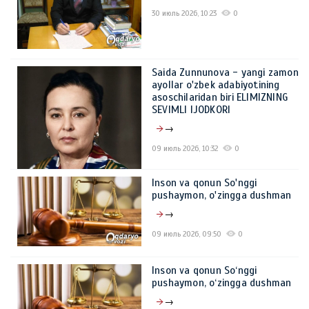
30 июль 2026, 10:23
0
Saida Zunnunova - yangi zamon
ayollar o'zbek adabiyotining
asoschilaridan biri ELIMIZNING
SEVIMLI IJODKORI
→
09 июль 2026, 10:32
0
Inson va qonun So'nggi
pushaymon, o'zingga dushman
→
09 июль 2026, 09:50
0
Inson va qonun So‘nggi
pushaymon, o‘zingga dushman
→