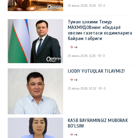
25 июнь 2026, 13:26
0
Туман ҳокими Темур
МАХМУДОВнинг «Оқдарё
овози» газетаси ходимларига
байрам табриги
→
25 июнь 2026, 11:26
0
IJODIY YUTUQLAR TILAYMIZ!
→
25 июнь 2026, 10:52
0
KASB BAYRAMINGIZ MUBORAK
BO'LSIN!
→