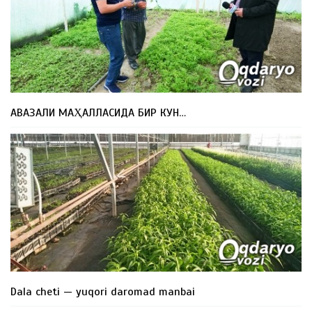
АВАЗАЛИ МАҲАЛЛАСИДА БИР КУН…
Dala cheti — yuqori daromad manbai