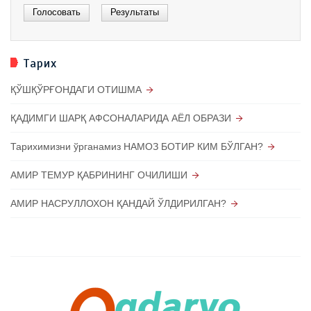
Тарих
ҚЎШҚЎРҒОНДАГИ ОТИШМА
ҚАДИМГИ ШАРҚ АФСОНАЛАРИДА АЁЛ ОБРАЗИ
Тарихимизни ўрганамиз НАМОЗ БОТИР КИМ БЎЛГАН?
АМИР ТЕМУР ҚАБРИНИНГ ОЧИЛИШИ
АМИР НАСРУЛЛОХОН ҚАНДАЙ ЎЛДИРИЛГАН?