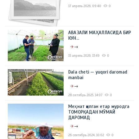
17 апрель 2026, 09:40
0
АВАЗАЛИ МАҲАЛЛАСИДА БИР
КУН…
→
15 апрель 2026, 13:49
0
Dala cheti — yuqori daromad
manbai
→
28 октябрь 2025, 14:07
0
Меҳнат қилган етар муродга
ТОМОРҚАДАН МЎМАЙ
ДАРОМАД
→
26 сентябрь 2024, 10:02
0