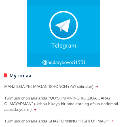
Мутолаа
MANZILGA YETMAGAN ISHONCH (Yo'l xotiralari)
Turmush chorrahalarida "QO'SHNIMNING KO'ZIGA QARAY
OLMAYAPMAN" (Ushbu hikoya bir amaldorning afsus-nadomati
asosida yozildi)
Turmush chorrahalarida SHAYTONNING "TISHI O'TMADI"