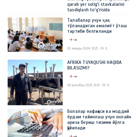
qarab yer solig'i stavkalarini
tasdiqlash to'g'risida
→
Талабалар учун ҳақ
тўланадиган амалиёт ўташ
15 февраль 2024, 11:05
0
тартиби белгиланди
→
10 январь 2024, 13:25
0
AFRIKA TUYAQUSHI HAQIDA
BILASIZMI?
→
18 декабрь 2023, 15:15
0
Болалар нафақаси ва моддий
ёрдам тайинлаш учун онлайн
ариза бериш тизими йўлга
қўйилади
→