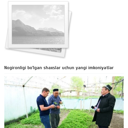
Nogironligi bo'lgan shaxslar uchun yangi imkoniyatlar