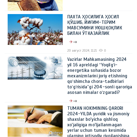
ПАХТА ҲОСИЛИГА ҲОСИЛ
ҚЎШИБ, ЙИҒИМ-ТЕРИМ
МАВСУМИНИ УЮШҚОҚЛИК
БИЛАН ЎТКАЗАЙЛИК
→
20 август 2024, 11:21
0
Vazirlar Mahkamasining 2024
yil 16 apreldagi “Yoqilg‘i-
energetika sohasida bozor
mexanizmlarini joriy etishning
qo‘shimcha chora-tadbirlari
to‘g‘risida”gi 204-sonli qaroriga
asosan nimalar o‘zgaradi?
→
TUMAN HOKIMINING QARORI
21 май 2024, 10:39
0
2024-YILDA yuridik va jismoniy
shaxslar bo'yicha qishloq
xo'jaligiga mo'ljallanmagan
yerlar uchun tuman kesimida
ularning iqtisodiy rivojlanishiga