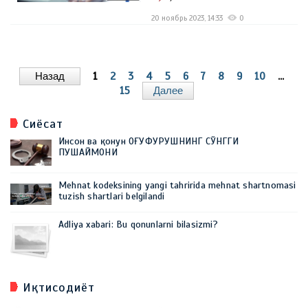
20 ноябрь 2023, 14:33
0
Назад
1
2
3
4
5
6
7
8
9
10
...
15
Далее
Сиёсат
Инсон ва қонун ОҒУФУРУШНИНГ СЎНГГИ
ПУШАЙМОНИ
Mehnat kodeksining yangi tahririda mehnat shartnomasi
tuzish shartlari belgilandi
Adliya xabari: Bu qonunlarni bilasizmi?
Иқтисодиёт