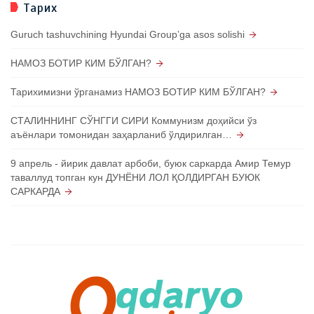
Тарих
Guruch tashuvchining Hyundai Groupʼga asos solishi
НАМОЗ БОТИР КИМ БЎЛГАН?
Тарихимизни ўрганамиз НАМОЗ БОТИР КИМ БЎЛГАН?
СТАЛИННИНГ СЎНГГИ СИРИ Коммунизм доҳийси ўз
аъёнлари томонидан заҳарланиб ўлдирилган…
9 апрель - йирик давлат арбоби, буюк саркарда Амир Темур
таваллуд топган кун ДУНЁНИ ЛОЛ ҚОЛДИРГАН БУЮК
САРКАРДА