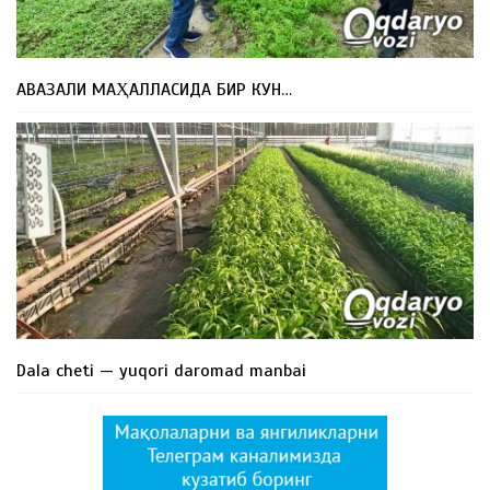
АВАЗАЛИ МАҲАЛЛАСИДА БИР КУН…
Dala cheti — yuqori daromad manbai