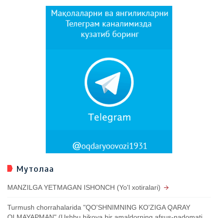
Мутолаа
MANZILGA YETMAGAN ISHONCH (Yo'l xotiralari)
Turmush chorrahalarida "QO'SHNIMNING KO'ZIGA QARAY
OLMAYAPMAN" (Ushbu hikoya bir amaldorning afsus-nadomati