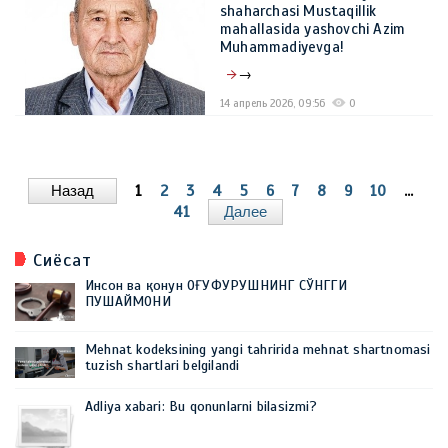
shaharchasi Mustaqillik
mahallasida yashovchi Azim
Muhammadiyevga!
→
14 апрель 2026, 09:56
0
Назад
1
2
3
4
5
6
7
8
9
10
...
41
Далее
Сиёсат
Инсон ва қонун ОҒУФУРУШНИНГ СЎНГГИ
ПУШАЙМОНИ
Mehnat kodeksining yangi tahririda mehnat shartnomasi
tuzish shartlari belgilandi
Adliya xabari: Bu qonunlarni bilasizmi?