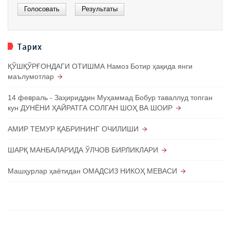
Тарих
ҚЎШҚЎРҒОНДАГИ ОТИШМА Намоз Ботир ҳақида янги
маълумотлар
14 февраль - Заҳириддин Муҳаммад Бобур таваллуд топган
кун ДУНЁНИ ҲАЙРАТГА СОЛГАН ШОҲ ВА ШОИР
АМИР ТЕМУР ҚАБРИНИНГ ОЧИЛИШИ
ШАРҚ МАНБАЛАРИДА ЎЛЧОВ БИРЛИКЛАРИ
Машҳурлар ҳаётидан ОМАДСИЗ НИКОҲ МЕВАСИ