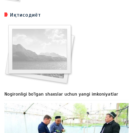
Иқтисодиёт
Nogironligi bo'lgan shaxslar uchun yangi imkoniyatlar