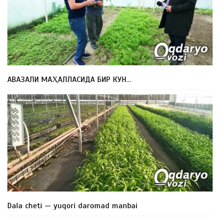
АВАЗАЛИ МАҲАЛЛАСИДА БИР КУН…
Dala cheti — yuqori daromad manbai