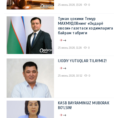
25 июнь 2026, 13:26
0
Туман ҳокими Темур
МАХМУДОВнинг «Оқдарё
овози» газетаси ходимларига
байрам табриги
→
25 июнь 2026, 11:26
0
IJODIY YUTUQLAR TILAYMIZ!
→
25 июнь 2026, 10:52
0
KASB BAYRAMINGIZ MUBORAK
BO'LSIN!
→