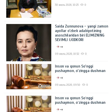
30 июль 2026, 10:23
0
Saida Zunnunova - yangi zamon
ayollar o'zbek adabiyotining
asoschilaridan biri ELIMIZNING
SEVIMLI IJODKORI
→
09 июль 2026, 10:32
0
Inson va qonun So'nggi
pushaymon, o'zingga dushman
→
09 июль 2026, 09:50
0
Inson va qonun So‘nggi
pushaymon, o‘zingga dushman
→