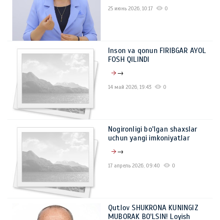
25 июнь 2026, 10:17
0
Inson va qonun FIRIBGAR AYOL
FOSH QILINDI
→
14 май 2026, 19:43
0
Nogironligi bo'lgan shaxslar
uchun yangi imkoniyatlar
→
17 апрель 2026, 09:40
0
Qutlov SHUKRONA KUNINGIZ
MUBORAK BO'LSIN! Loyish