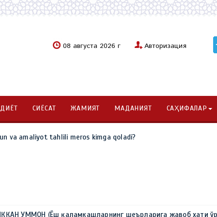
08 августа 2026 г
Авторизация
ОДИЁТ
СИЁСАТ
ЖАМИЯТ
МАДАНИЯТ
САҲИФАЛАР
un va amaliyot tahlili meros kimga qoladi?
ҚҚАН УММОН (Ёш қаламкашларнинг шеърларига жавоб хати ўр