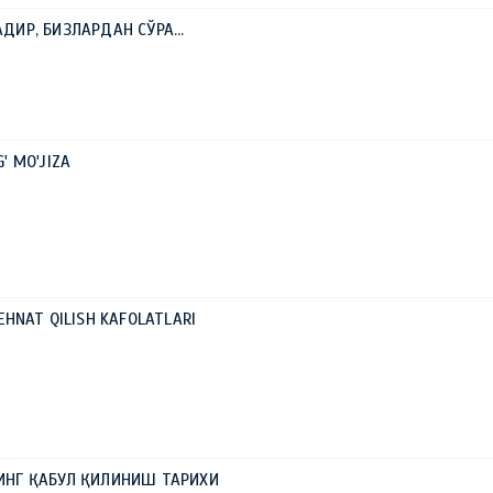
ДИР, БИЗЛАРДАН СЎРА…
G' MO'JIZA
HNAT QILISH KAFOLATLARI
НГ ҚАБУЛ ҚИЛИНИШ ТАРИХИ