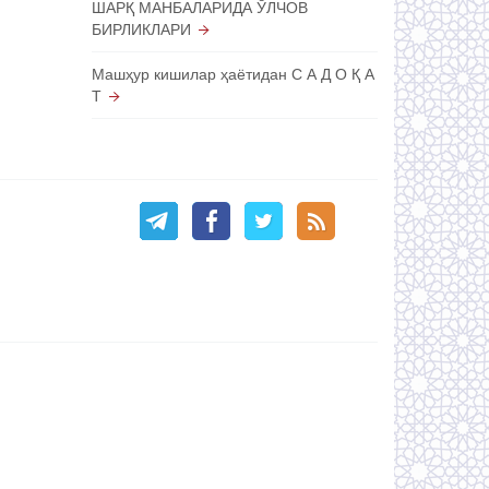
ШАРҚ МАНБАЛАРИДА ЎЛЧОВ
БИРЛИКЛАРИ
Машҳур кишилар ҳаётидан С А Д О Қ А
Т