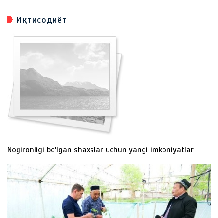
Иқтисодиёт
Nogironligi bo'lgan shaxslar uchun yangi imkoniyatlar