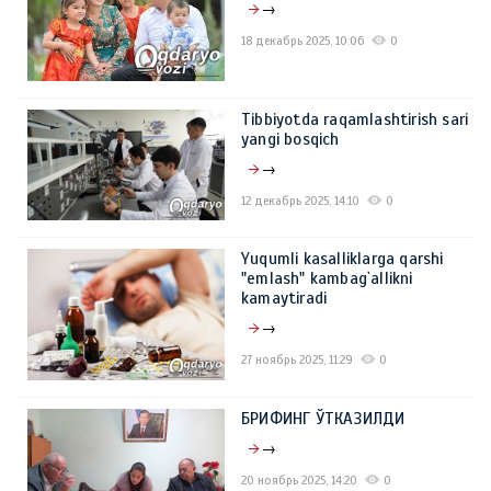
→
18 декабрь 2025, 10:06
0
Tibbiyotda raqamlashtirish sari
yangi bosqich
→
12 декабрь 2025, 14:10
0
Yuqumli kasalliklarga qarshi
"emlash" kambag`allikni
kamaytiradi
→
27 ноябрь 2025, 11:29
0
БРИФИНГ ЎТКАЗИЛДИ
→
20 ноябрь 2025, 14:20
0