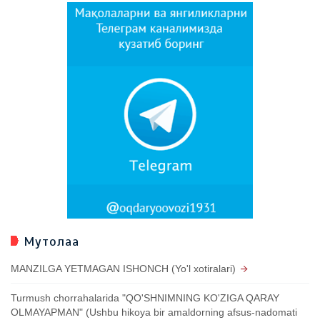
Мутолаа
MANZILGA YETMAGAN ISHONCH (Yo'l xotiralari)
Turmush chorrahalarida "QO'SHNIMNING KO'ZIGA QARAY
OLMAYAPMAN" (Ushbu hikoya bir amaldorning afsus-nadomati