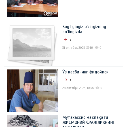
Sog‘ligingiz o‘zingizning
qo‘lingizda
→
31 октябрь 2025, 13:46
0
Ўз касбининг фидойиси
→
28 октябрь 2025, 10:36
0
Мутахассис маслаҳати
ЖИСМОНИЙ ФАОЛЛИКНИНГ