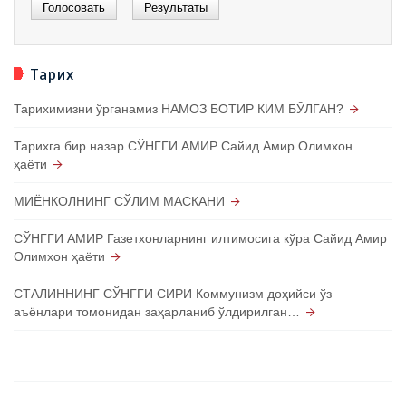
Тарих
Тарихимизни ўрганамиз НАМОЗ БОТИР КИМ БЎЛГАН?
Тарихга бир назар СЎНГГИ АМИР Сайид Амир Олимхон
ҳаёти
МИЁНКОЛНИНГ СЎЛИМ МАСКАНИ
СЎНГГИ АМИР Газетхонларнинг илтимосига кўра Сайид Амир
Олимхон ҳаёти
СТАЛИННИНГ СЎНГГИ СИРИ Коммунизм доҳийси ўз
аъёнлари томонидан заҳарланиб ўлдирилган…