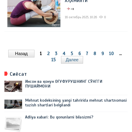
АҲАМИЯТИ
→
16 октябрь 2025, 10:26
0
Назад
1
2
3
4
5
6
7
8
9
10
...
15
Далее
Сиёсат
Инсон ва қонун ОҒУФУРУШНИНГ СЎНГГИ
ПУШАЙМОНИ
Mehnat kodeksining yangi tahririda mehnat shartnomasi
tuzish shartlari belgilandi
Adliya xabari: Bu qonunlarni bilasizmi?