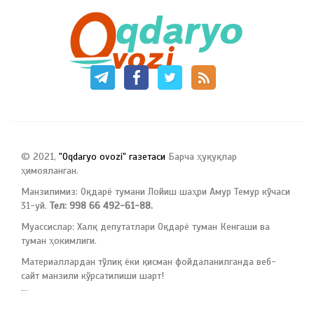
© 2021,
"Oqdaryo ovozi" газетаси
Барча ҳуқуқлар
ҳимояланган.
Манзилимиз: Оқдарё тумани Лойиш шаҳри Амур Темур кўчаси
31-уй.
Тел: 998 66 492-61-88.
Муассислар: Халқ депутатлари Оқдарё туман Кенгаши ва
туман ҳокимлиги.
Материаллардан тўлиқ ёки қисман фойдаланилганда веб-
сайт манзили кўрсатилиши шарт!
русские сериалы