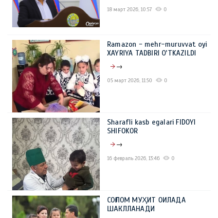
18 март 2026, 10:57
0
Ramazon - mehr-muruvvat oyi
XAYRIYA TADBIRI O'TKAZILDI
→
05 март 2026, 11:50
0
Sharafli kasb egalari FIDOYI
SHIFOKOR
→
16 февраль 2026, 13:46
0
СОҒЛОМ МУҲИТ ОИЛАДА
ШАКЛЛАНАДИ