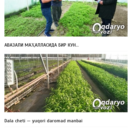
АВАЗАЛИ МАҲАЛЛАСИДА БИР КУН…
Dala cheti — yuqori daromad manbai