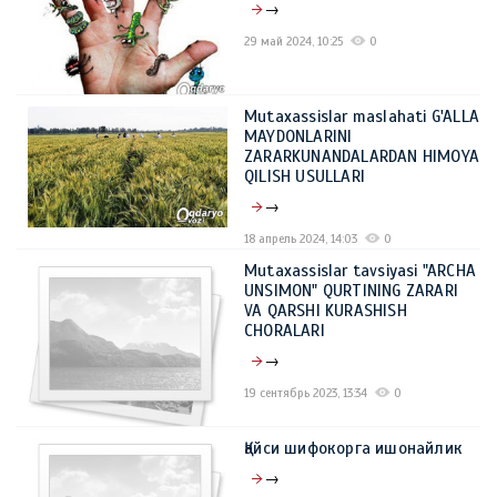
→
29 май 2024, 10:25
0
Mutaxassislar maslahati G'ALLA
MAYDONLARINI
ZARARKUNANDALARDAN HIMOYA
QILISH USULLARI
→
18 апрель 2024, 14:03
0
Mutaxassislar tavsiyasi "ARCHA
UNSIMON" QURTINING ZARARI
VA QARSHI KURASHISH
CHORALARI
→
19 сентябрь 2023, 13:34
0
Қайси шифокорга ишонайлик
→