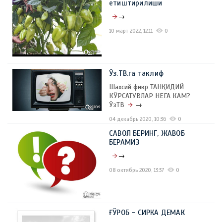
етиштирилиши
→
10 март 2022, 12:11
0
Ўз.ТВ.га таклиф
Шахсий фикр ТАНҚИДИЙ
КЎРСАТУВЛАР НЕГА КАМ?
ЎзТВ
→
04 декабрь 2020, 10:36
0
САВОЛ БЕРИНГ, ЖАВОБ
БЕРАМИЗ
→
08 октябрь 2020, 13:37
0
ҒЎРОБ - СИРКА ДЕМАК