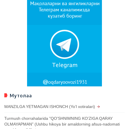
Мутолаа
MANZILGA YETMAGAN ISHONCH (Yo'l xotiralari)
Turmush chorrahalarida "QO'SHNIMNING KO'ZIGA QARAY
OLMAYAPMAN" (Ushbu hikoya bir amaldorning afsus-nadomati