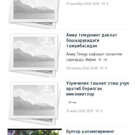
01 декабрь 2022, 14:18
0
Амир темурнинг давлат
бошқарувидаги
тажрибасидан
Амир Темур нафақат талантли
саркарда, йирик
→
06 апрель 2022, 14:48
0
Узумчилик ташкил этиш учун
яратиб берилган
имкониятлар
→
25 март 2022, 13:57
0
Булғор қалампирининг