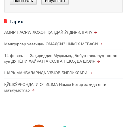
Тарих
АМИР НАСРУЛЛОХОН ҚАНДАЙ ЎЛДИРИЛГАН?
Машҳурлар ҳаётидан ОМАДСИЗ НИКОҲ МЕВАСИ
14 февраль - Заҳириддин Муҳаммад Бобур таваллуд топган
кун ДУНЁНИ ҲАЙРАТГА СОЛГАН ШОҲ ВА ШОИР
ШАРҚ МАНБАЛАРИДА ЎЛЧОВ БИРЛИКЛАРИ
ҚЎШҚЎРҒОНДАГИ ОТИШМА Намоз Ботир ҳақида янги
маълумотлар