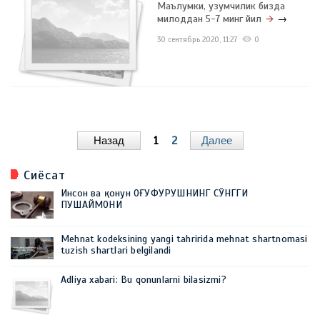
Маълумки, узумчилик бизда
милоддан 5-7 минг йил
→
30 сентябрь 2020, 11:27
0
Назад
1
2
Далее
Сиёсат
Инсон ва қонун ОҒУФУРУШНИНГ СЎНГГИ
ПУШАЙМОНИ
Mehnat kodeksining yangi tahririda mehnat shartnomasi
tuzish shartlari belgilandi
Adliya xabari: Bu qonunlarni bilasizmi?