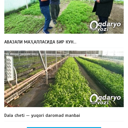
АВАЗАЛИ МАҲАЛЛАСИДА БИР КУН…
Dala cheti — yuqori daromad manbai