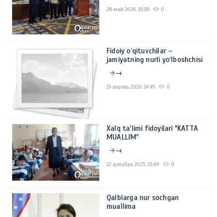
28 май 2026, 16:38
0
Fidoiy o‘qituvchilar –
jamiyatning nurli yo‘lboshchisi
→
13 апрель 2026, 14:45
0
Xalq ta'limi fidoyilari "KATTA
MUALLIM"
→
12 декабрь 2025, 13:49
0
Qalblarga nur sochgan
muallima