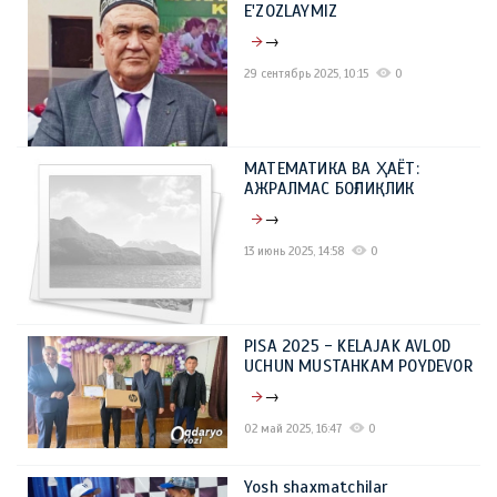
E'ZOZLAYMIZ
→
29 сентябрь 2025, 10:15
0
МАТЕМАТИКА ВА ҲАЁТ:
АЖРАЛМАС БОҒЛИҚЛИК
→
13 июнь 2025, 14:58
0
PISA 2025 - KELAJAK AVLOD
UCHUN MUSTAHKAM POYDEVOR
→
02 май 2025, 16:47
0
Yosh shaxmatchilar