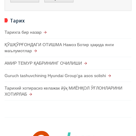
Тарих
Тарихга бир назар
ҚЎШҚЎРҒОНДАГИ ОТИШМА Намоз Ботир ҳақида янги
маълумотлар
АМИР ТЕМУР ҚАБРИНИНГ ОЧИЛИШИ
Guruch tashuvchining Hyundai Groupʼga asos solishi
Тарихий хотирасиз келажак йўқ МИЁНҚОЛ ЎҒЛОНЛАРИНИ
ХОТИРЛАБ