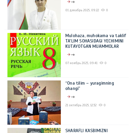
→
01 декабрь 2025, 09:22
0
Mulohaza, muhokama va taklif
TA'LIM SOHASIDAGI YECHIMINI
KUTAYOTGAN MUAMMOLAR
→
07 ноябрь 2025, 09:41
0
“Ona tilim – yuragimning
ohangi”
→
21 октябрь 2025, 12:32
0
SHARAFLI KASBIMIZNI