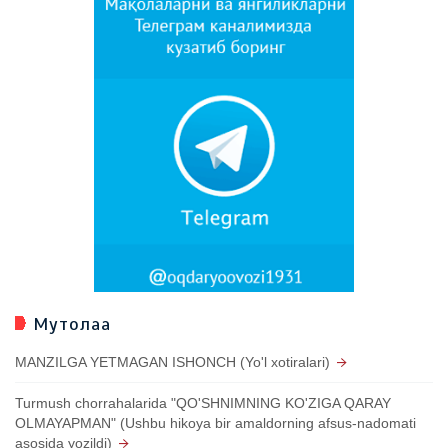
Мутолаа
MANZILGA YETMAGAN ISHONCH (Yo'l xotiralari)
Turmush chorrahalarida "QO'SHNIMNING KO'ZIGA QARAY
OLMAYAPMAN" (Ushbu hikoya bir amaldorning afsus-nadomati
asosida yozildi)