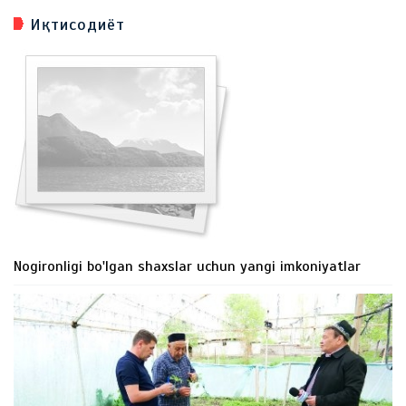
Иқтисодиёт
Nogironligi bo'lgan shaxslar uchun yangi imkoniyatlar