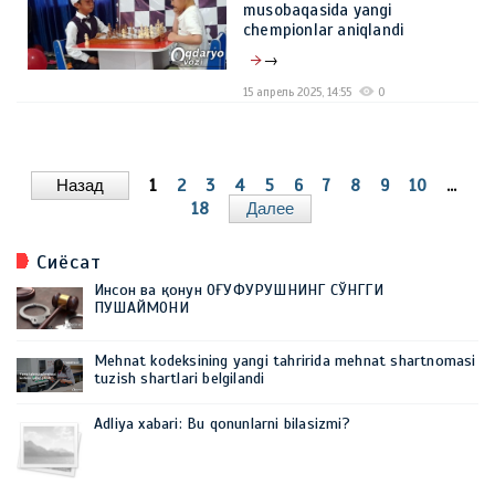
musobaqasida yangi
chempionlar aniqlandi
→
15 апрель 2025, 14:55
0
Назад
1
2
3
4
5
6
7
8
9
10
...
18
Далее
Сиёсат
Инсон ва қонун ОҒУФУРУШНИНГ СЎНГГИ
ПУШАЙМОНИ
Mehnat kodeksining yangi tahririda mehnat shartnomasi
tuzish shartlari belgilandi
Adliya xabari: Bu qonunlarni bilasizmi?