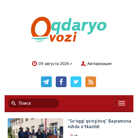
09 августа 2026 г
Авторизация
Навигац
“So‘nggi qo‘ng‘iroq” Bayramona
ruhda o‘tkazildi
→