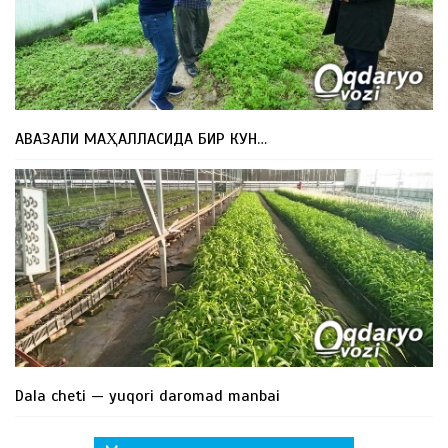
АВАЗАЛИ МАҲАЛЛАСИДА БИР КУН…
Dala cheti — yuqori daromad manbai