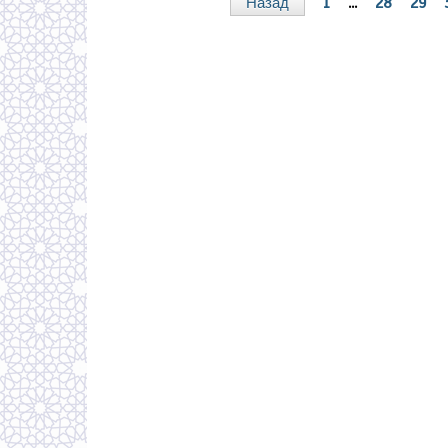
Назад
1
...
28
29