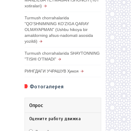
xotiralari)
Turmush chorrahalarida
"QO'SHNIMNING KO'ZIGA QARAY
OLMAYAPMAN" (Ushbu hikoya bir
amaldorning afsus-nadomati asosida
yozildi)
Turmush chorrahalarida SHAYTONNING
"TISHI O'TMADI"
РИНГДАГИ УЧРАШУВ Ҳикоя
Фотогалерея
Опрос
Оцените работу движка