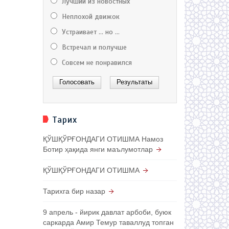
Лучший из новостных
Неплохой движок
Устраивает ... но ...
Встречал и получше
Совсем не понравился
Тарих
ҚЎШҚЎРҒОНДАГИ ОТИШМА Намоз
Ботир ҳақида янги маълумотлар
ҚЎШҚЎРҒОНДАГИ ОТИШМА
Тарихга бир назар
9 апрель - йирик давлат арбоби, буюк
саркарда Амир Темур таваллуд топган