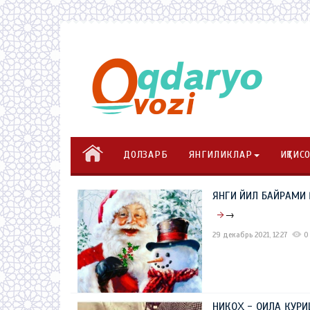
ДОЛЗАРБ
ЯНГИЛИКЛАР
ИҚТИС
ЯНГИ ЙИЛ БАЙРАМИ
→
29 декабрь 2021, 12:27
0
НИКОҲ - ОИЛА ҚУР