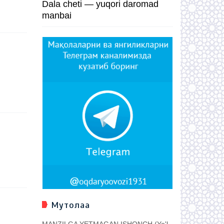
Dala cheti — yuqori daromad
manbai
Мутолаа
MANZILGA YETMAGAN ISHONCH (Yo'l