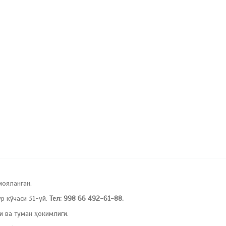
мояланган.
 кўчаси 31-уй.
Тел: 998 66 492-61-88.
и ва туман ҳокимлиги.