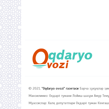
© 2021,
"Oqdaryo ovozi" газетаси
Барча ҳуқуқлар ҳи
Манзилимиз: Оқдарё тумани Лойиш шаҳри Амур Темур
Муассислар: Халқ депутатлари Оқдарё туман Кенгаш