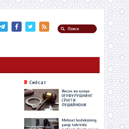
Сиёсат
Инсон ва қонун
ОҒУФУРУШНИНГ
СЎНГГИ
ПУШАЙМОНИ
Mehnat kodeksining
yangi tahririda