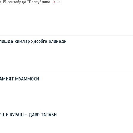
л 15 сентабрда "Республика
→
олишда кимлар ҳисобга олинади
ЖАМИЯТ МУАММОСИ
РШИ КУРАШ - ДАВР ТАЛАБИ