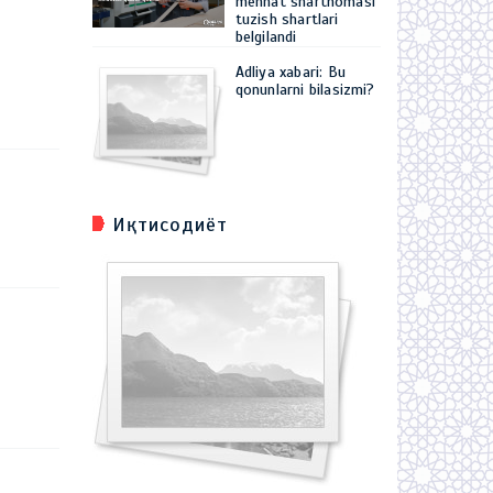
mehnat shartnomasi
tuzish shartlari
belgilandi
Adliya xabari: Bu
qonunlarni bilasizmi?
Иқтисодиёт