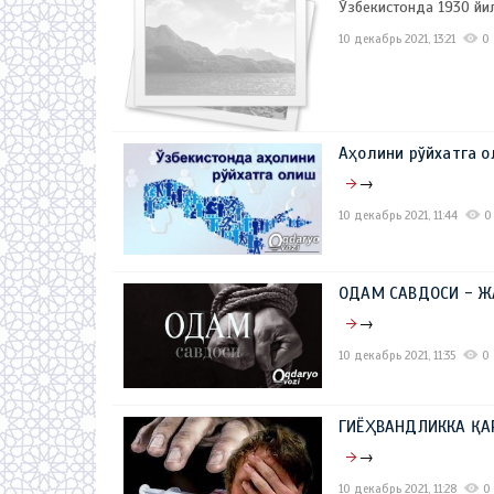
Ўзбекистонда 1930 йи
10 декабрь 2021, 13:21
0
Аҳолини рўйхатга 
→
10 декабрь 2021, 11:44
0
ОДАМ САВДОСИ - 
→
10 декабрь 2021, 11:35
0
ГИЁҲВАНДЛИККА ҚА
→
10 декабрь 2021, 11:28
0