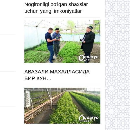
Nogironligi bo'lgan shaxslar
uchun yangi imkoniyatlar
АВАЗАЛИ МАҲАЛЛАСИДА
БИР КУН…