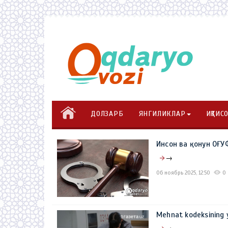
ДОЛЗАРБ
ЯНГИЛИКЛАР
ИҚТИС
Инсон ва қонун О
→
06 ноябрь 2025, 12:50
0
Mehnat kodeksining y