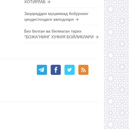
ХОТИРЛАБ
Заҳириддин муҳаммад бобурнинг
ҳиндистондаги авлодлари
Биз билган ва билмаган тарих
"БОЖА"НИНГ ХУФИЯ БОЙЛИКЛАРИ