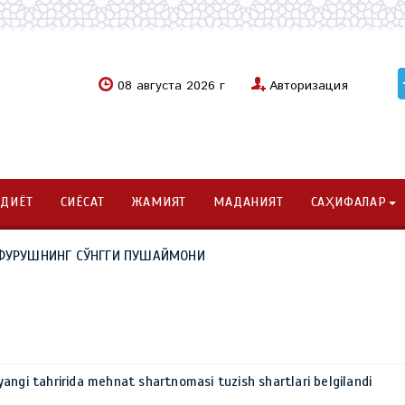
08 августа 2026 г
Авторизация
ОДИЁТ
СИЁСАТ
ЖАМИЯТ
МАДАНИЯТ
САҲИФАЛАР
ҒУФУРУШНИНГ СЎНГГИ ПУШАЙМОНИ
angi tahririda mehnat shartnomasi tuzish shartlari belgilandi