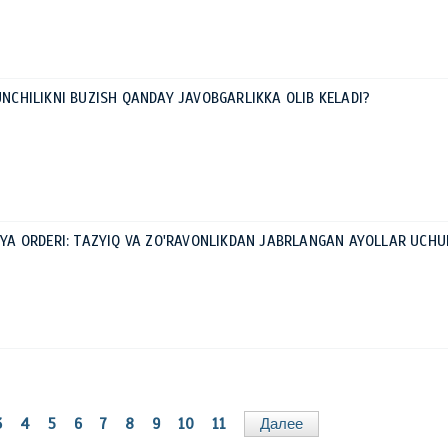
NUNCHILIKNI BUZISH QANDAY JAVOBGARLIKKA OLIB KELADI?
MOYA ORDERI: TAZYIQ VA ZO'RAVONLIKDAN JABRLANGAN AYOLLAR UCHU
3
4
5
6
7
8
9
10
11
Далее