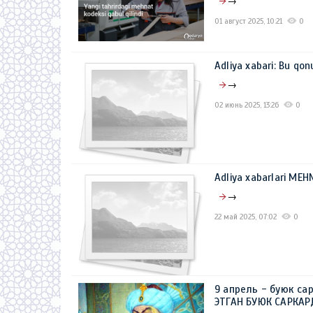
→
01 август 2025, 10:21
0
Adliya xabari: Bu qon
→
02 июнь 2025, 13:26
0
Adliya xabarlari MЕ
→
22 май 2025, 07:02
0
9 апрель - буюк са
ЭТГАН БУЮК САРКА