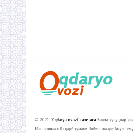
© 2021,
"Oqdaryo ovozi" газетаси
Барча ҳуқуқлар ҳи
Манзилимиз: Оқдарё тумани Лойиш шаҳри Амур Темур