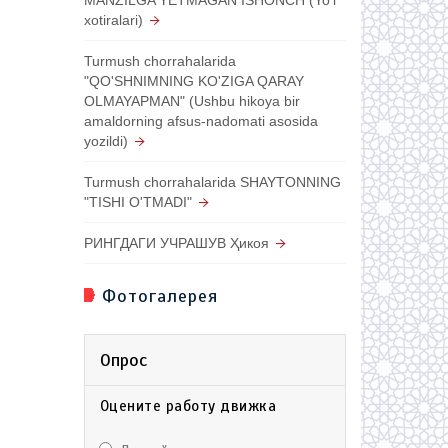
xotiralari)
Turmush chorrahalarida
"QO'SHNIMNING KO'ZIGA QARAY
OLMAYAPMAN" (Ushbu hikoya bir
amaldorning afsus-nadomati asosida
yozildi)
Turmush chorrahalarida SHAYTONNING
"TISHI O'TMADI"
РИНГДАГИ УЧРАШУВ Ҳикоя
Фотогалерея
Опрос
Оцените работу движка