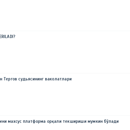
ERILADI?
н Тергов судьясининг ваколатлари
ини махсус платформа орқали текшириши мумкин бўлади