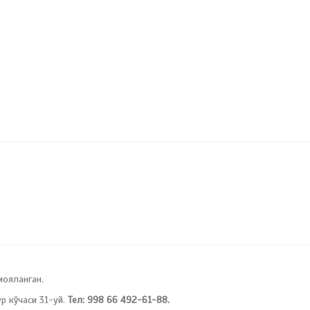
мояланган.
 кўчаси 31-уй.
Тел: 998 66 492-61-88.