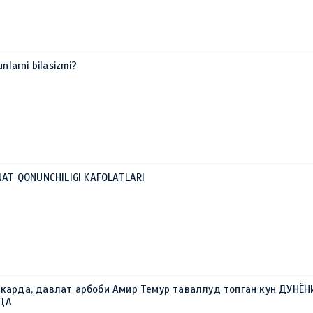
unlarni bilasizmi?
HNAT QONUNCHILIGI KAFOLATLARI
ркарда, давлат арбоби Амир Темур таваллуд топган кун ДУНЁН
РДА