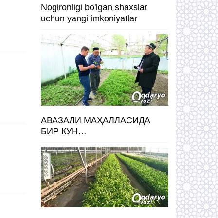
Nogironligi bo'lgan shaxslar
uchun yangi imkoniyatlar
АВАЗАЛИ МАҲАЛЛАСИДА
БИР КУН…