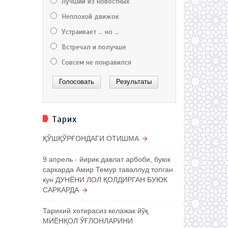
Лучший из новостных
Неплохой движок
Устраивает ... но ...
Встречал и получше
Совсем не понравился
Тарих
ҚЎШҚЎРҒОНДАГИ ОТИШМА
9 апрель - йирик давлат арбоби, буюк
саркарда Амир Темур таваллуд топган
кун ДУНЁНИ ЛОЛ ҚОЛДИРГАН БУЮК
САРКАРДА
Тарихий хотирасиз келажак йўқ
МИЁНҚОЛ ЎҒЛОНЛАРИНИ