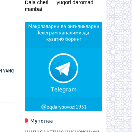
Dala cheti — yuqori daromad
manbai
N YANGI
Мутолаа
MANZILGA YETMAGAN ISHONCH (Yo'l