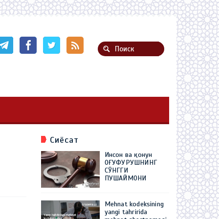
Сиёсат
Инсон ва қонун
ОҒУФУРУШНИНГ
СЎНГГИ
ПУШАЙМОНИ
Mehnat kodeksining
yangi tahririda