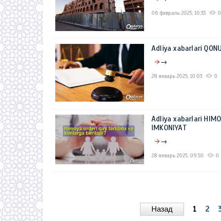
06 февраль 2025, 10:33
0
Adliya xabarlari QO
→
28 январь 2025, 10:03
0
Adliya xabarlari HI
IMKONIYAT
→
28 январь 2025, 09:50
0
Назад
1
2