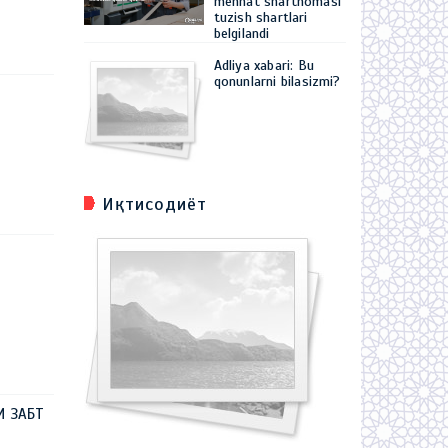
mehnat shartnomasi
tuzish shartlari
belgilandi
Adliya xabari: Bu
qonunlarni bilasizmi?
Иқтисодиёт
И ЗАБТ