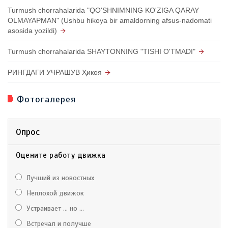
Turmush chorrahalarida "QO'SHNIMNING KO'ZIGA QARAY
OLMAYAPMAN" (Ushbu hikoya bir amaldorning afsus-nadomati
asosida yozildi)
Turmush chorrahalarida SHAYTONNING "TISHI O'TMADI"
РИНГДАГИ УЧРАШУВ Ҳикоя
Фотогалерея
Опрос
Оцените работу движка
Лучший из новостных
Неплохой движок
Устраивает ... но ...
Встречал и получше