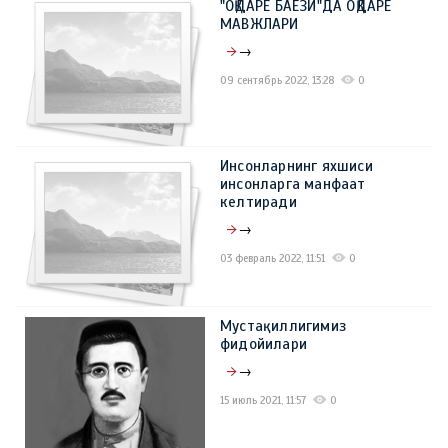
"OҚДАРЁ БАЁЗИ"ДА ОҚДАРЁ
09 март 2023, 11:41
0
МАВЖЛАРИ
→
09 сентябрь 2022, 13:28
0
Инсонларнинг яхшиси
инсонларга манфаат
келтиради
→
03 февраль 2022, 11:51
0
Мустақиллигимиз
фидойилари
→
15 июль 2021, 11:57
0