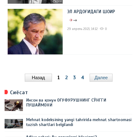
ЭЛ АРДОҒИДАГИ ШОИР
→
29 апрель 2021, 14:12
0
Назад
1
2
3
4
Далее
Сиёсат
Инсон ва қонун ОҒУФУРУШНИНГ СЎНГГИ
ПУШАЙМОНИ
Mehnat kodeksining yangi tahririda mehnat shartnomasi
tuzish shartlari belgilandi