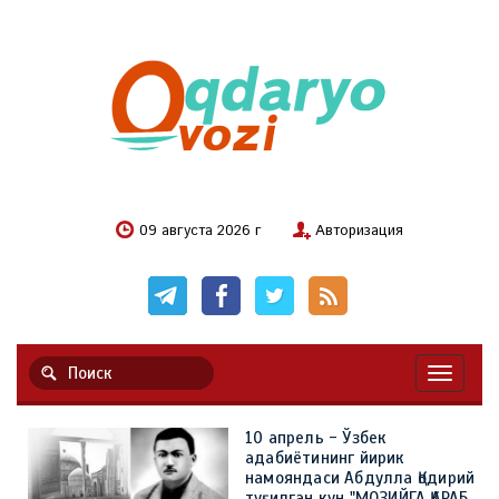
09 августа 2026 г
Авторизация
Навигац
10 апрель - Ўзбек
адабиётининг йирик
намояндаси Абдулла Қодирий
туғилган кун "МОЗИЙГА ҚАРАБ