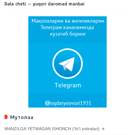
Dala cheti — yuqori daromad manbai
Мутолаа
MANZILGA YETMAGAN ISHONCH (Yo'l xotiralari)