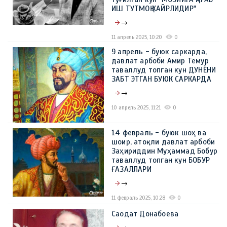
ИШ ТУТМОҚ ХАЙРЛИДИР"
→
11 апрель 2025, 10:20
0
9 апрель - буюк саркарда,
давлат арбоби Амир Темур
таваллуд топган кун ДУНЁНИ
ЗАБТ ЭТГАН БУЮК САРКАРДА
→
10 апрель 2025, 11:21
0
14 февраль - буюк шоҳ ва
шоир, атоқли давлат арбоби
Заҳириддин Муҳаммад Бобур
таваллуд топган кун БОБУР
ҒАЗАЛЛАРИ
→
11 февраль 2025, 10:28
0
Саодат Донабоева