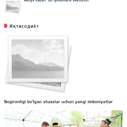
Adliya xabari: Bu qonunlarni bilasizmi?
Иқтисодиёт
Nogironligi bo'lgan shaxslar uchun yangi imkoniyatlar