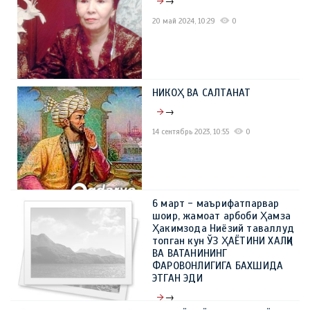
→
20 май 2024, 10:29
0
НИКОҲ ВА САЛТАНАТ
→
14 сентябрь 2023, 10:55
0
6 март - маърифатпарвар
шоир, жамоат арбоби Ҳамза
Ҳакимзода Ниёзий таваллуд
топган кун ЎЗ ҲАЁТИНИ ХАЛҚИ
ВА ВАТАНИНИНГ
ФАРОВОНЛИГИГА БАХШИДА
ЭТГАН ЭДИ
→