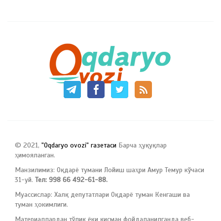
© 2021,
"Oqdaryo ovozi" газетаси
Барча ҳуқуқлар
ҳимояланган.
Манзилимиз: Оқдарё тумани Лойиш шаҳри Амур Темур кўчаси
31-уй.
Тел: 998 66 492-61-88.
Муассислар: Халқ депутатлари Оқдарё туман Кенгаши ва
туман ҳокимлиги.
Материаллардан тўлиқ ёки қисман фойдаланилганда веб-