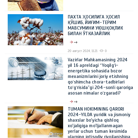
ПАХТА ҲОСИЛИГА ҲОСИЛ
ҚЎШИБ, ЙИҒИМ-ТЕРИМ
МАВСУМИНИ УЮШҚОҚЛИК
БИЛАН ЎТКАЗАЙЛИК
→
20 август 2024, 11:21
0
Vazirlar Mahkamasining 2024
yil 16 apreldagi “Yoqilg‘i-
energetika sohasida bozor
mexanizmlarini joriy etishning
qo‘shimcha chora-tadbirlari
to‘g‘risida”gi 204-sonli qaroriga
asosan nimalar o‘zgaradi?
→
TUMAN HOKIMINING QARORI
21 май 2024, 10:39
0
2024-YILDA yuridik va jismoniy
shaxslar bo'yicha qishloq
xo'jaligiga mo'ljallanmagan
yerlar uchun tuman kesimida
ularning iqtisodiy rivojlanishiga