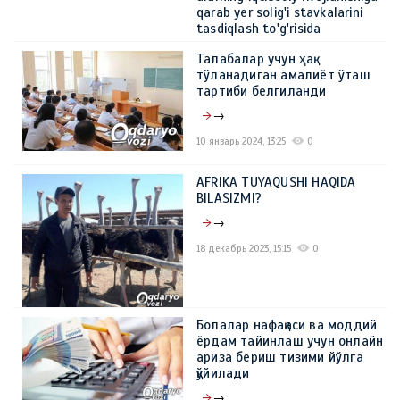
qarab yer solig'i stavkalarini
tasdiqlash to'g'risida
→
Талабалар учун ҳақ
тўланадиган амалиёт ўташ
15 февраль 2024, 11:05
0
тартиби белгиланди
→
10 январь 2024, 13:25
0
AFRIKA TUYAQUSHI HAQIDA
BILASIZMI?
→
18 декабрь 2023, 15:15
0
Болалар нафақаси ва моддий
ёрдам тайинлаш учун онлайн
ариза бериш тизими йўлга
қўйилади
→