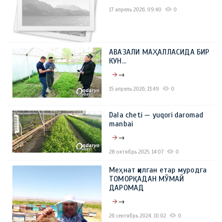
17 апрель 2026, 09:40
0
АВАЗАЛИ МАҲАЛЛАСИДА БИР
КУН…
→
15 апрель 2026, 13:49
0
Dala cheti — yuqori daromad
manbai
→
28 октябрь 2025, 14:07
0
Меҳнат қилган етар муродга
ТОМОРҚАДАН МЎМАЙ
ДАРОМАД
→
26 сентябрь 2024, 10:02
0