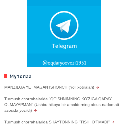
Мутолаа
MANZILGA YETMAGAN ISHONCH (Yo'l xotiralari)
Turmush chorrahalarida "QO'SHNIMNING KO'ZIGA QARAY
OLMAYAPMAN" (Ushbu hikoya bir amaldorning afsus-nadomati
asosida yozildi)
Turmush chorrahalarida SHAYTONNING "TISHI O'TMADI"