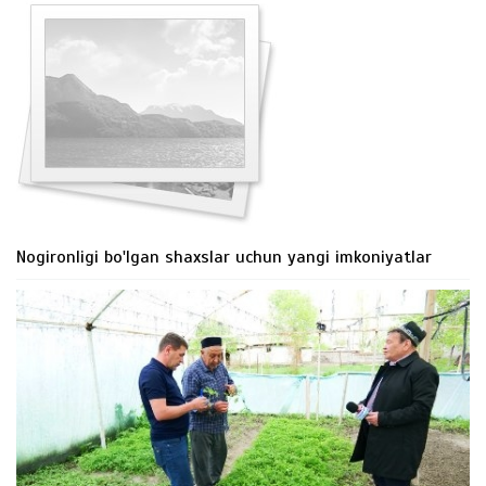
Nogironligi bo'lgan shaxslar uchun yangi imkoniyatlar