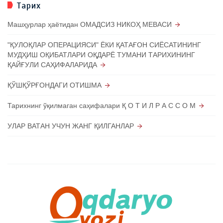
Тарих
Машҳурлар ҳаётидан ОМАДСИЗ НИКОҲ МЕВАСИ
"ҚУЛОҚЛАР ОПЕРАЦИЯСИ" ЁКИ ҚАТАҒОН СИЁСАТИНИНГ
МУДҲИШ ОҚИБАТЛАРИ ОҚДАРЁ ТУМАНИ ТАРИХИНИНГ
ҚАЙҒУЛИ САҲИФАЛАРИДА
ҚЎШҚЎРҒОНДАГИ ОТИШМА
Тарихнинг ўқилмаган саҳифалари Қ О Т И Л Р А С С О М
УЛАР ВАТАН УЧУН ЖАНГ ҚИЛГАНЛАР