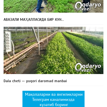
АВАЗАЛИ МАҲАЛЛАСИДА БИР КУН…
Dala cheti — yuqori daromad manbai