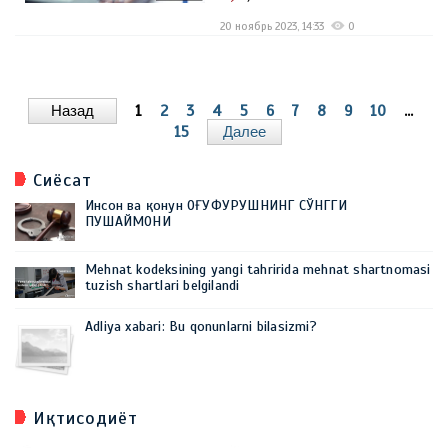
20 ноябрь 2023, 14:33
0
Назад
1
2
3
4
5
6
7
8
9
10
...
15
Далее
Сиёсат
Инсон ва қонун ОҒУФУРУШНИНГ СЎНГГИ
ПУШАЙМОНИ
Mehnat kodeksining yangi tahririda mehnat shartnomasi
tuzish shartlari belgilandi
Adliya xabari: Bu qonunlarni bilasizmi?
Иқтисодиёт