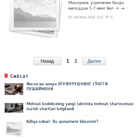
Маълумки, узумчилик бизда
милоддан 5-7 минг йил
→
30 сентябрь 2020, 11:27
0
Назад
1
2
Далее
Сиёсат
Инсон ва қонун ОҒУФУРУШНИНГ СЎНГГИ
ПУШАЙМОНИ
Mehnat kodeksining yangi tahririda mehnat shartnomasi
tuzish shartlari belgilandi
Adliya xabari: Bu qonunlarni bilasizmi?