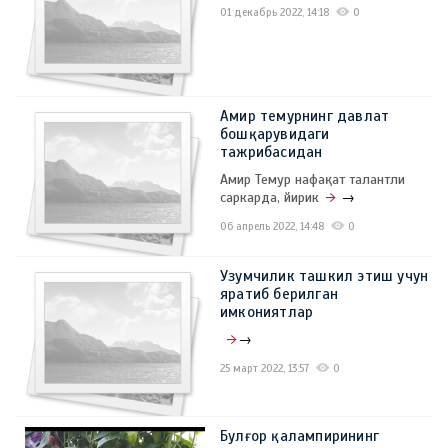
01 декабрь 2022, 14:18
0
Амир темурнинг давлат
бошқарувидаги
тажрибасидан
Амир Темур нафақат талантли
саркарда, йирик
→
06 апрель 2022, 14:48
0
Узумчилик ташкил этиш учун
яратиб берилган
имкониятлар
→
25 март 2022, 13:57
0
Булғор қалампирининг