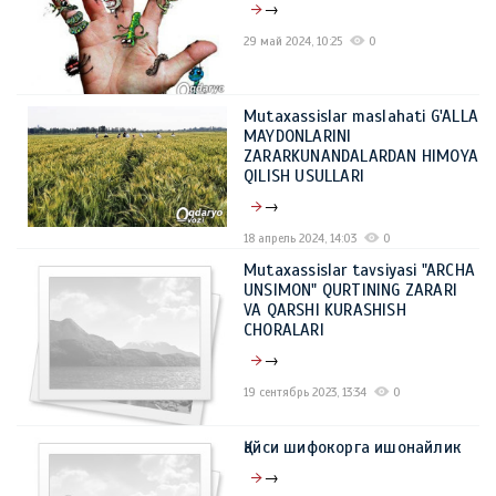
→
29 май 2024, 10:25
0
Mutaxassislar maslahati G'ALLA
MAYDONLARINI
ZARARKUNANDALARDAN HIMOYA
QILISH USULLARI
→
18 апрель 2024, 14:03
0
Mutaxassislar tavsiyasi "ARCHA
UNSIMON" QURTINING ZARARI
VA QARSHI KURASHISH
CHORALARI
→
19 сентябрь 2023, 13:34
0
Қайси шифокорга ишонайлик
→