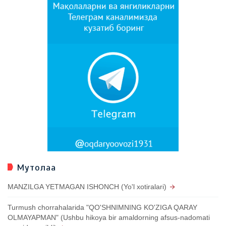
Мутолаа
MANZILGA YETMAGAN ISHONCH (Yo'l xotiralari)
Turmush chorrahalarida "QO'SHNIMNING KO'ZIGA QARAY
OLMAYAPMAN" (Ushbu hikoya bir amaldorning afsus-nadomati