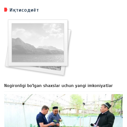
Иқтисодиёт
Nogironligi bo'lgan shaxslar uchun yangi imkoniyatlar