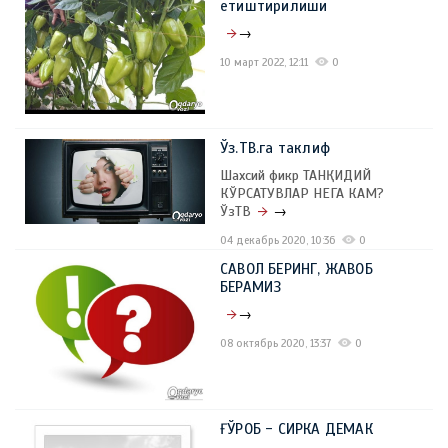
етиштирилиши
→
10 март 2022, 12:11
0
Ўз.ТВ.га таклиф
Шахсий фикр ТАНҚИДИЙ
КЎРСАТУВЛАР НЕГА КАМ?
ЎзТВ
→
04 декабрь 2020, 10:36
0
САВОЛ БЕРИНГ, ЖАВОБ
БЕРАМИЗ
→
08 октябрь 2020, 13:37
0
ҒЎРОБ - СИРКА ДЕМАК