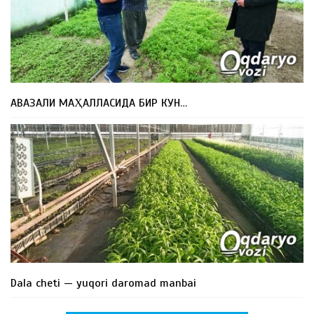
АВАЗАЛИ МАҲАЛЛАСИДА БИР КУН…
Dala cheti — yuqori daromad manbai