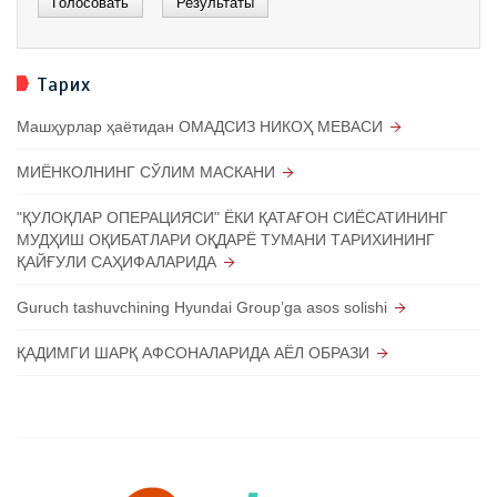
Тарих
Машҳурлар ҳаётидан ОМАДСИЗ НИКОҲ МЕВАСИ
МИЁНКОЛНИНГ СЎЛИМ МАСКАНИ
"ҚУЛОҚЛАР ОПЕРАЦИЯСИ" ЁКИ ҚАТАҒОН СИЁСАТИНИНГ
МУДҲИШ ОҚИБАТЛАРИ ОҚДАРЁ ТУМАНИ ТАРИХИНИНГ
ҚАЙҒУЛИ САҲИФАЛАРИДА
Guruch tashuvchining Hyundai Groupʼga asos solishi
ҚАДИМГИ ШАРҚ АФСОНАЛАРИДА АЁЛ ОБРАЗИ