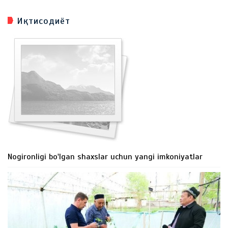
Иқтисодиёт
Nogironligi bo'lgan shaxslar uchun yangi imkoniyatlar