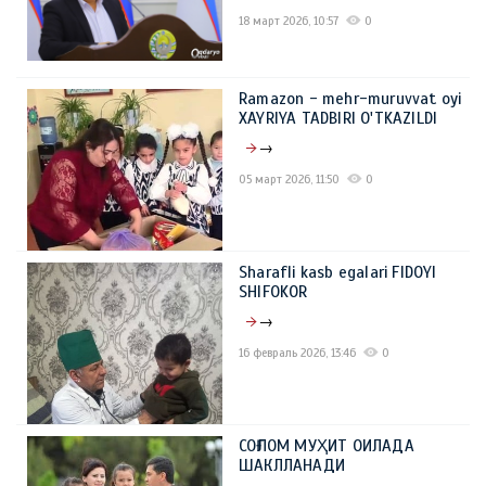
18 март 2026, 10:57
0
Ramazon - mehr-muruvvat oyi
XAYRIYA TADBIRI O'TKAZILDI
→
05 март 2026, 11:50
0
Sharafli kasb egalari FIDOYI
SHIFOKOR
→
16 февраль 2026, 13:46
0
СОҒЛОМ МУҲИТ ОИЛАДА
ШАКЛЛАНАДИ