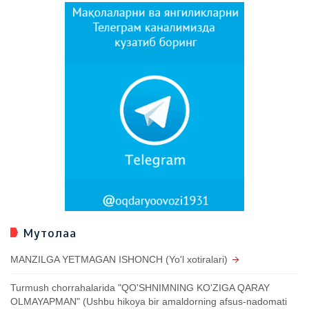
Мутолаа
MANZILGA YETMAGAN ISHONCH (Yo'l xotiralari)
Turmush chorrahalarida "QO'SHNIMNING KO'ZIGA QARAY
OLMAYAPMAN" (Ushbu hikoya bir amaldorning afsus-nadomati