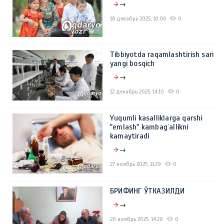
→
18 декабрь 2025, 10:06
0
Tibbiyotda raqamlashtirish sari
yangi bosqich
→
12 декабрь 2025, 14:10
0
Yuqumli kasalliklarga qarshi
"emlash" kambag`allikni
kamaytiradi
→
27 ноябрь 2025, 11:29
0
БРИФИНГ ЎТКАЗИЛДИ
→
20 ноябрь 2025, 14:20
0