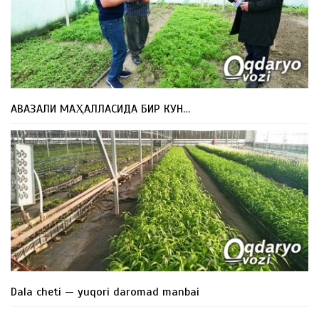
АВАЗАЛИ МАҲАЛЛАСИДА БИР КУН…
Dala cheti — yuqori daromad manbai