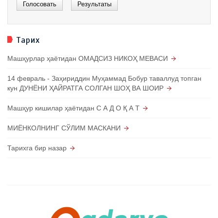
Тарих
Машҳурлар ҳаётидан ОМАДСИЗ НИКОҲ МЕВАСИ
14 февраль - Заҳириддин Муҳаммад Бобур таваллуд топган
кун ДУНЁНИ ҲАЙРАТГА СОЛГАН ШОҲ ВА ШОИР
Машҳур кишилар ҳаётидан С А Д О Қ А Т
МИЁНКОЛНИНГ СЎЛИМ МАСКАНИ
Тарихга бир назар