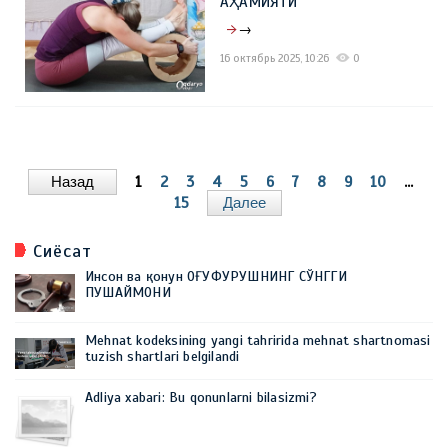
АҲАМИЯТИ
→
16 октябрь 2025, 10:26
0
Назад
1
2
3
4
5
6
7
8
9
10
...
15
Далее
Сиёсат
Инсон ва қонун ОҒУФУРУШНИНГ СЎНГГИ
ПУШАЙМОНИ
Mehnat kodeksining yangi tahririda mehnat shartnomasi
tuzish shartlari belgilandi
Adliya xabari: Bu qonunlarni bilasizmi?