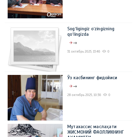
Sog‘ligingiz o‘zingizning
qo‘lingizda
→
31 октябрь 2025, 13:46
0
Ўз касбининг фидойиси
→
28 октябрь 2025, 10:36
0
Мутахассис маслаҳати
ЖИСМОНИЙ ФАОЛЛИКНИНГ