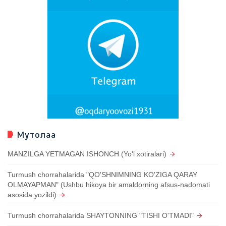
Мутолаа
MANZILGA YETMAGAN ISHONCH (Yo'l xotiralari)
Turmush chorrahalarida "QO'SHNIMNING KO'ZIGA QARAY
OLMAYAPMAN" (Ushbu hikoya bir amaldorning afsus-nadomati
asosida yozildi)
Turmush chorrahalarida SHAYTONNING "TISHI O'TMADI"