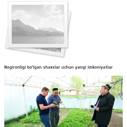
Nogironligi bo'lgan shaxslar uchun yangi imkoniyatlar