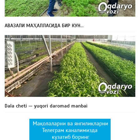
АВАЗАЛИ МАҲАЛЛАСИДА БИР КУН…
Dala cheti — yuqori daromad manbai