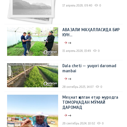
17 апрель 2026, 09:40
0
АВАЗАЛИ МАҲАЛЛАСИДА БИР
КУН…
→
15 апрель 2026, 13:49
0
Dala cheti — yuqori daromad
manbai
→
28 октябрь 2025, 14:07
0
Меҳнат қилган етар муродга
ТОМОРҚАДАН МЎМАЙ
ДАРОМАД
→
26 сентябрь 2024, 10:02
0