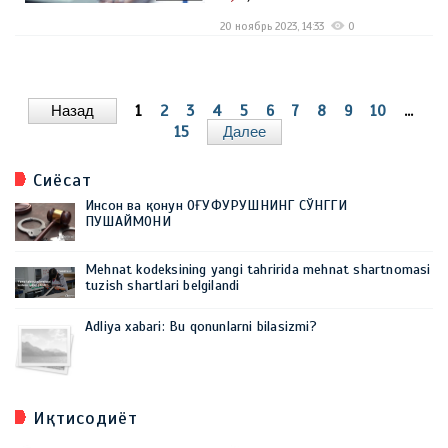
20 ноябрь 2023, 14:33
0
Назад
1
2
3
4
5
6
7
8
9
10
...
15
Далее
Сиёсат
Инсон ва қонун ОҒУФУРУШНИНГ СЎНГГИ
ПУШАЙМОНИ
Mehnat kodeksining yangi tahririda mehnat shartnomasi
tuzish shartlari belgilandi
Adliya xabari: Bu qonunlarni bilasizmi?
Иқтисодиёт