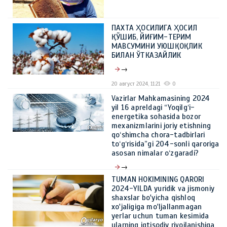
ПАХТА ҲОСИЛИГА ҲОСИЛ
ҚЎШИБ, ЙИҒИМ-ТЕРИМ
МАВСУМИНИ УЮШҚОҚЛИК
БИЛАН ЎТКАЗАЙЛИК
→
20 август 2024, 11:21
0
Vazirlar Mahkamasining 2024
yil 16 apreldagi “Yoqilg‘i-
energetika sohasida bozor
mexanizmlarini joriy etishning
qo‘shimcha chora-tadbirlari
to‘g‘risida”gi 204-sonli qaroriga
asosan nimalar o‘zgaradi?
→
TUMAN HOKIMINING QARORI
21 май 2024, 10:39
0
2024-YILDA yuridik va jismoniy
shaxslar bo'yicha qishloq
xo'jaligiga mo'ljallanmagan
yerlar uchun tuman kesimida
ularning iqtisodiy rivojlanishiga