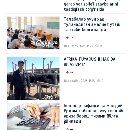
qarab yer solig'i stavkalarini
tasdiqlash to'g'risida
→
Талабалар учун ҳақ
тўланадиган амалиёт ўташ
15 февраль 2024, 11:05
0
тартиби белгиланди
→
10 январь 2024, 13:25
0
AFRIKA TUYAQUSHI HAQIDA
BILASIZMI?
→
18 декабрь 2023, 15:15
0
Болалар нафақаси ва моддий
ёрдам тайинлаш учун онлайн
ариза бериш тизими йўлга
қўйилади
→